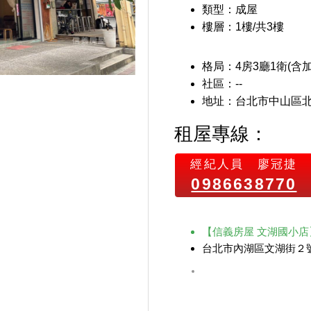
類型：成屋
樓層：1樓/共3樓
格局：4房3廳1衛(含加
社區：--
地址：台北市中山區
租屋專線：
經紀人員
廖冠捷
0986638770
【信義房屋 文湖國小
台北市內湖區文湖街２