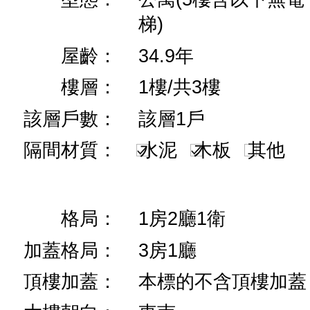
梯)
屋齡：
34.9年
樓層：
1樓/共3樓
該層戶數：
該層1戶
隔間材質：
水泥
木板
其他
格局：
1房2廳1衛
加蓋格局：
3房1廳
頂樓加蓋：
本標的不含頂樓加蓋