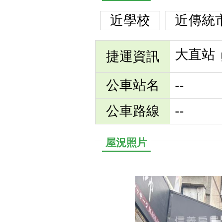
近學校
近傳統
大直站
捷運資訊
公車站名
--
公車路線
--
屋況照片