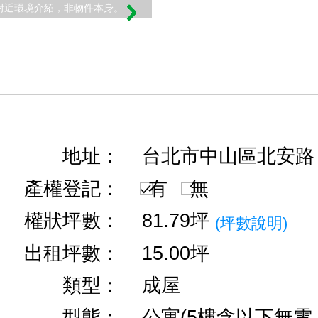
附近環境介紹，非物件本身。
地址：
台北市中山區北安路
產權登記：
有
無
權狀坪數：
81.79坪
(坪數說明)
出租坪數：
15.00坪
類型：
成屋
型態：
公寓(5樓含以下無電