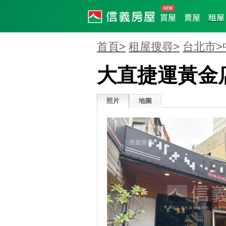
買屋
賣屋
租屋
首頁>
租屋搜尋>
台北市>
大直捷運黃金
照片
地圖