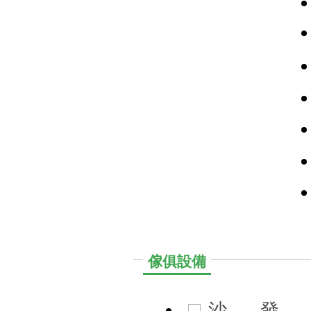
傢俱設備
沙
發