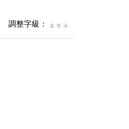
調整字級：
大
中
小