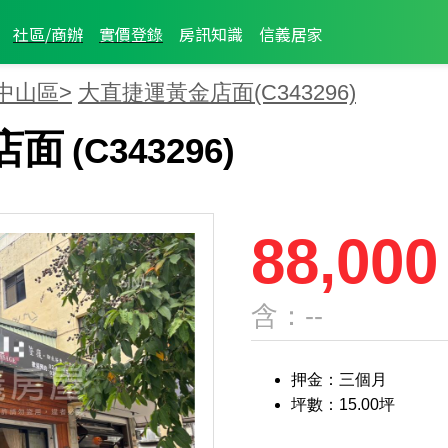
社區/商辦
實價登錄
房訊知識
信義居家
中山區>
大直捷運黃金店面
(C343296)
店面
(C343296)
88,000
含：--
押金：三個月
坪數：15.00坪