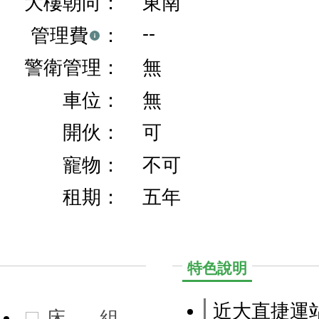
大樓朝向：
東南
--
管理費
：
警衛管理：
無
車位：
無
開伙：
可
寵物：
不可
租期：
五年
特色說明
近大直捷運
床
組