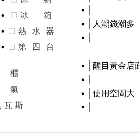
冰
箱
人潮錢潮多
熱
水
器
第
四
台
醒目黃金店
櫃
氣
使用空間大
然
瓦
斯