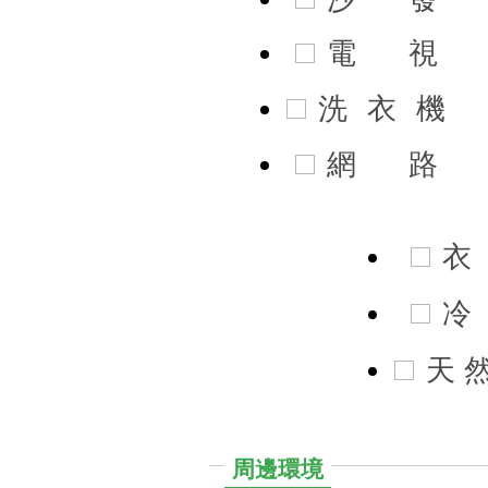
電
視
洗
衣
機
網
路
衣
冷
天
周邊環境