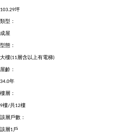
103.29坪
類型：
成屋
型態：
大樓(11層含以上有電梯)
屋齡：
34.0年
樓層：
9樓/共12樓
該層戶數：
該層1戶