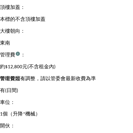
頂樓加蓋：
本標的不含頂樓加蓋
大樓朝向：
東南
管理費
：
約$12,800元(不含租金內)
管理費如有調整，請以管委會最新收費為準
警衛管理：
有(日間)
車位：
1個（升降*機械）
開伙：