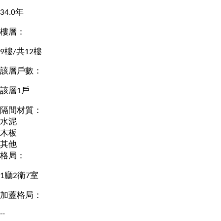
34.0年
樓層：
9樓/共12樓
該層戶數：
該層1戶
隔間材質：
水泥
木板
其他
格局：
1廳2衛7室
加蓋格局：
--