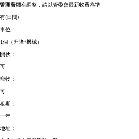
管理費如有調整，請以管委會最新收費為準
警衛管理：
有(日間)
車位：
1個（升降*機械）
開伙：
可
寵物：
可
租期：
一年
地址：