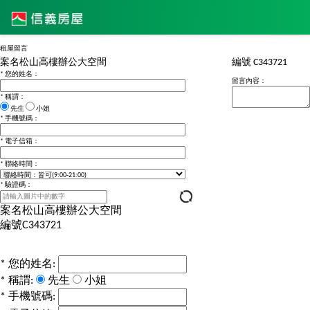
租屋留言
案名
松山高樓辦公大空間
編號
C343721
*
您的姓名：
留言內容：
*
稱謂：
先生
小姐
*
手機號碼：
*
電子信箱：
*
聯絡時間：
*
驗證碼：
案名
松山高樓辦公大空間
編號
C343721
*
您的姓名:
*
稱謂:
先生
小姐
*
手機號碼: