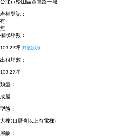
台北市松山區基隆路一段
產權登記：
有
無
權狀坪數：
103.29坪
(坪數說明)
出租坪數：
103.29坪
類型：
成屋
型態：
大樓(11層含以上有電梯)
屋齡：