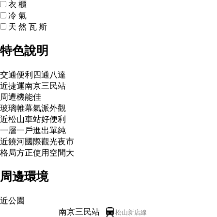
衣
櫃
冷
氣
天
然
瓦
斯
特色說明
交通便利四通八達
近捷運南京三民站
周遭機能佳
玻璃帷幕氣派外觀
近松山車站好便利
一層一戶進出單純
近饒河國際觀光夜市
格局方正使用空間大
周邊環境
近公園
南京三民站
松山新店線