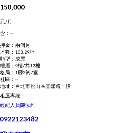
150,000
元/月
含：--
押金：兩個月
坪數：103.29坪
類型：成屋
樓層：9樓/共12樓
格局：1廳2衛7室
社區：--
地址：台北市松山區基隆路一段
租屋專線：
經紀人員
陳泓維
0922123482