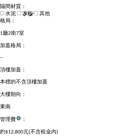
隔間材質：
水泥
木板
其他
格局：
1廳2衛7室
加蓋格局：
--
頂樓加蓋：
本標的不含頂樓加蓋
大樓朝向：
東南
管理費
：
約$12,800元(不含租金內)