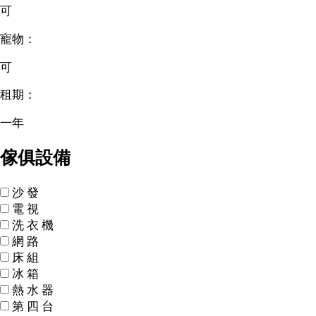
可
寵物：
可
租期：
一年
傢俱設備
沙
發
電
視
洗
衣
機
網
路
床
組
冰
箱
熱
水
器
第
四
台