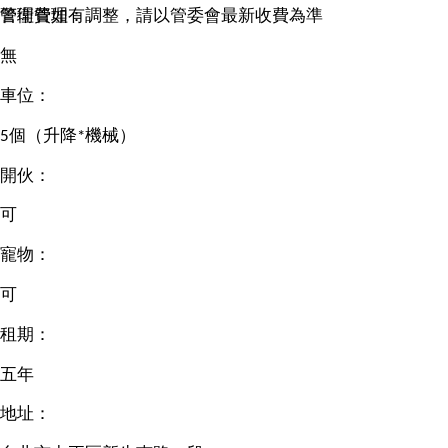
管理費如有調整，請以管委會最新收費為準
警衛管理：
無
車位：
5個（升降*機械）
開伙：
可
寵物：
可
租期：
五年
地址：