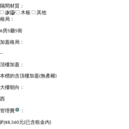
隔間材質：
水泥
木板
其他
格局：
6房5廳5衛
加蓋格局：
--
頂樓加蓋：
本標的含頂樓加蓋(無產權)
大樓朝向：
西
管理費
：
約$8,560元(已含租金內)