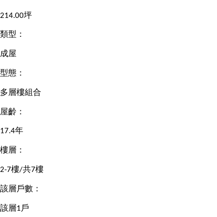
214.00坪
類型：
成屋
型態：
多層樓組合
屋齡：
17.4年
樓層：
2-7樓/共7樓
該層戶數：
該層1戶