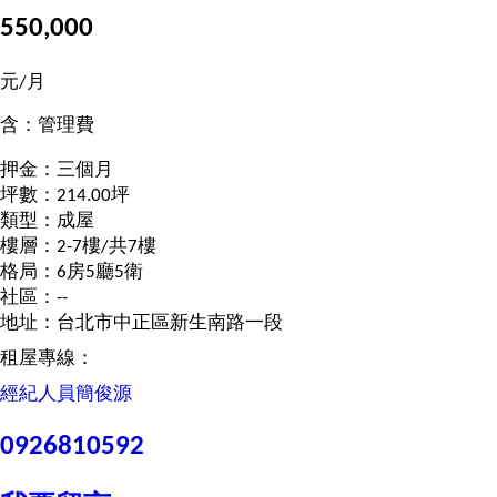
550,000
元/月
含：管理費
押金：三個月
坪數：214.00坪
類型：成屋
樓層：2-7樓/共7樓
格局：6房5廳5衛
社區：--
地址：台北市中正區新生南路一段
租屋專線：
經紀人員
簡俊源
0926810592