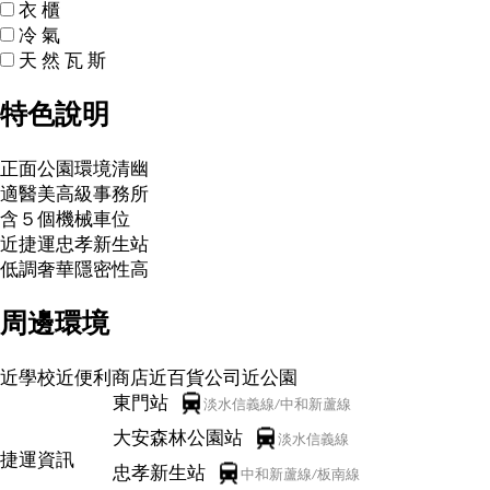
衣
櫃
冷
氣
天
然
瓦
斯
特色說明
正面公園環境清幽
適醫美高級事務所
含５個機械車位
近捷運忠孝新生站
低調奢華隱密性高
周邊環境
近學校
近便利商店
近百貨公司
近公園
東門站
淡水信義線/中和新蘆線
大安森林公園站
淡水信義線
捷運資訊
忠孝新生站
中和新蘆線/板南線