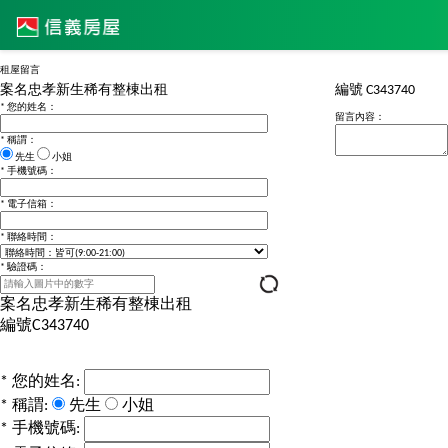
租屋留言
案名
忠孝新生稀有整棟出租
編號
C343740
*
您的姓名：
留言內容：
*
稱謂：
先生
小姐
*
手機號碼：
*
電子信箱：
*
聯絡時間：
*
驗證碼：
案名
忠孝新生稀有整棟出租
編號
C343740
*
您的姓名:
*
稱謂:
先生
小姐
*
手機號碼: