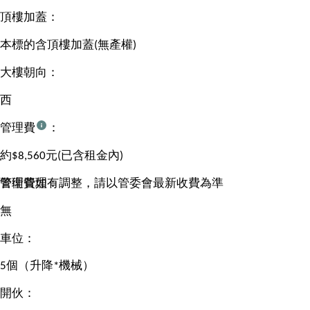
頂樓加蓋：
本標的含頂樓加蓋(無產權)
大樓朝向：
西
管理費
：
約$8,560元(已含租金內)
管理費如有調整，請以管委會最新收費為準
警衛管理：
無
車位：
5個（升降*機械）
開伙：