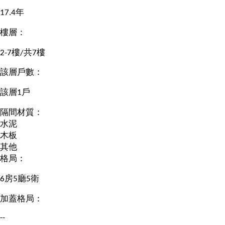
17.4年
樓層：
2-7樓/共7樓
該層戶數：
該層1戶
隔間材質：
水泥
木板
其他
格局：
6房5廳5衛
加蓋格局：
--