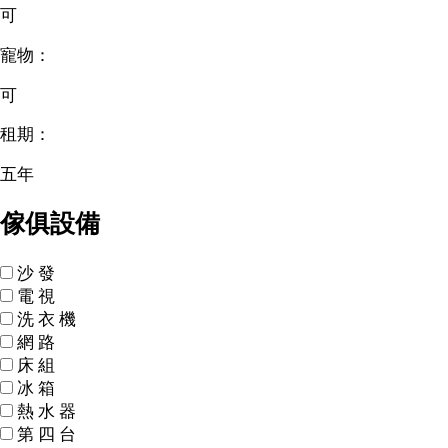
可
寵物：
可
租期：
五年
傢俱設備
沙
發
電
視
洗
衣
機
網
路
床
組
冰
箱
熱
水
器
第
四
台