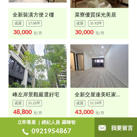
全新裝潢方便２樓
菜寮優質採光美居
成屋
17.06坪
成屋
35.92坪
30,000
30,000
元/月
元/月
峰左岸景觀嚴選好宅
全新交屋連美旺家三房車位
成屋
55.22坪
成屋
51.59坪
48,800
43,000
元/月
元/月
立即看屋
經紀人員
羅暐智
我要留言
0921954867