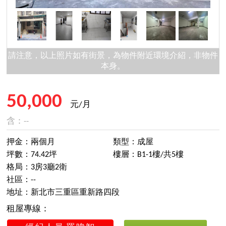
請注意，以上照片如有街景，為物件附近環境介紹，非物件
本身。
50,000
元/月
含：--
押金：兩個月
類型：成屋
坪數：74.42坪
樓層：B1-1樓/共5樓
格局：3房3廳2衛
社區：--
地址：新北市三重區重新路四段
租屋專線：