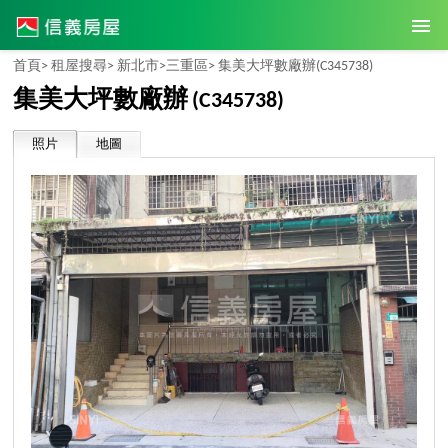
首頁>
租屋搜尋>
新北市>
三重區>
集美大坪數廠辦
(C345738)
集美大坪數廠辦
(C345738)
照片
地圖