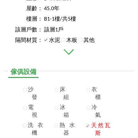
屋齡：
45.0年
樓層：
B1-1樓/共5樓
該層戶數：
該層1戶
隔間材質：
水泥
木板
其他
傢俱設備
沙
床
衣
發
組
櫃
電
冰
冷
視
箱
氣
洗
衣
熱
水
天
然
瓦
機
器
斯