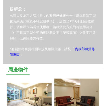
提醒您：
出租人及承租人請注意，內政部已修正公告【房屋租賃定型
化契約應記載及不得記載事項】，訂自109年9月1日生效施
行，倘租屋作為居住使用者，請租賃雙方簽約時使用符合
【住宅租賃定型化契約應記載及不得記載事項】之住宅租賃
契約，以保障雙方權益。
*有關住宅租賃相關法規及相關資訊，請見「
內政部租賃條
例專區
」
周邊物件