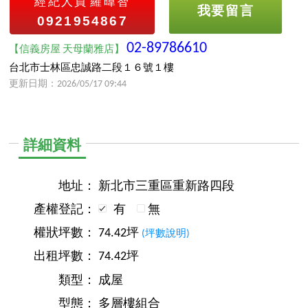
經紀人員
羅暐智
我要留言
0921954867
02-89786610
【信義房屋 天母蘭雅店】
台北市士林區忠誠路二段１６號１樓
更新日期：2026/05/17 09:44
詳細資料
地址：
新北市三重區重新路四段
產權登記：
有
無
權狀坪數：
74.42坪
(坪數說明)
出租坪數：
74.42坪
類型：
成屋
型態：
多層樓組合