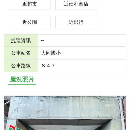
近超市
近便利商店
近公園
近銀行
--
捷運資訊
公車站名
大同國小
公車路線
８４７
屋況照片