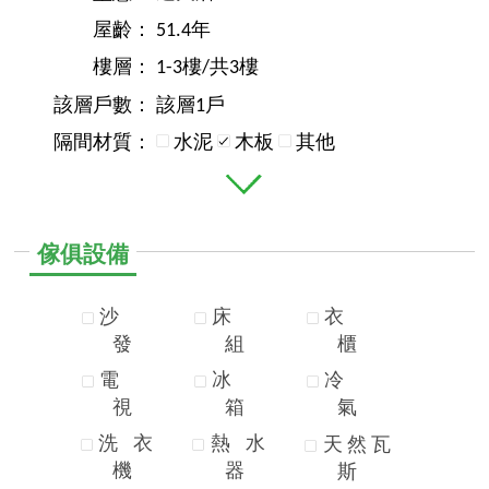
屋齡：
51.4年
樓層：
1-3樓/共3樓
該層戶數：
該層1戶
隔間材質：
水泥
木板
其他
傢俱設備
沙
床
衣
發
組
櫃
電
冰
冷
視
箱
氣
洗
衣
熱
水
天
然
瓦
機
器
斯