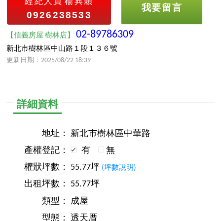
經紀人員
楊典穎
我要留言
0926238533
02-89786309
【信義房屋 樹林店】
新北市樹林區中山路１段１３６號
更新日期：2025/08/22 18:39
詳細資料
地址：
新北市樹林區中華路
產權登記：
有
無
權狀坪數：
55.77坪
(坪數說明)
出租坪數：
55.77坪
類型：
成屋
型態：
透天厝