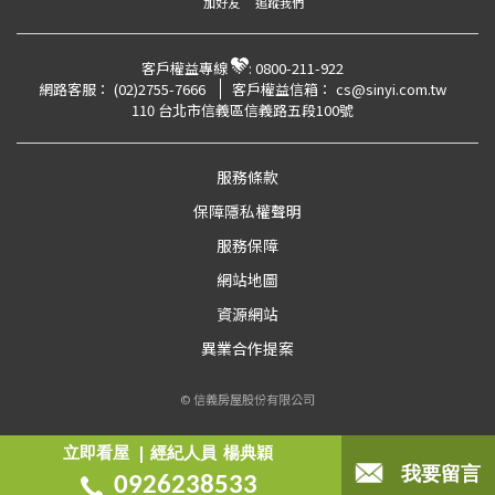
加好友
追蹤我們
客戶權益專線
:
0800-211-922
網路客服：
(02)2755-7666
客戶權益信箱：
cs@sinyi.com.tw
110 台北市信義區信義路五段100號
服務條款
保障隱私權聲明
服務保障
網站地圖
資源網站
異業合作提案
© 信義房屋股份有限公司
立即看屋
經紀人員
楊典穎
我要留言
0926238533