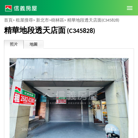
首頁>
租屋搜尋>
新北市>
樹林區>
精華地段透天店面
(C345828)
精華地段透天店面
(C345828)
照片
地圖