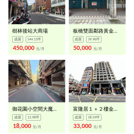
樹林後站大商場
板橋雙面鄰路黃金店面
成屋
544.13坪
成屋
39.96坪
450,000
50,000
元/月
元/月
御花園小空間大魔術店面
富隆居１＋２樓金店面
成屋
13.98坪
成屋
18.59坪
18,000
33,000
元/月
元/月