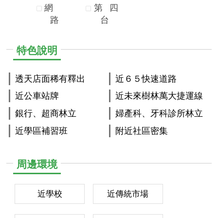
網
第
四
路
台
特色說明
透天店面稀有釋出
近６５快速道路
近公車站牌
近未來樹林萬大捷運線
銀行、超商林立
婦產科、牙科診所林立
近學區補習班
附近社區密集
周邊環境
近學校
近傳統市場