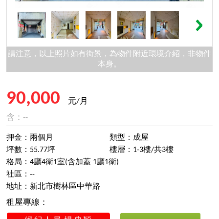
請注意，以上照片如有街景，為物件附近環境介紹，非物件
本身。
90,000
元/月
含：--
押金：兩個月
類型：成屋
坪數：55.77坪
樓層：1-3樓/共3樓
格局：4廳4衛1室(含加蓋 1廳1衛)
社區：--
地址：新北市樹林區中華路
租屋專線：