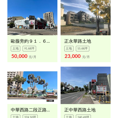
歐薇旁約９１．６６坪地
正永華路土地
土地
91.66坪
土地
55.66坪
50,000
23,000
元/月
元/月
中華西路二段正路土地
正中華西路土地
土地
374.50坪
土地
240.49坪