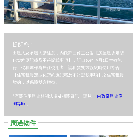
提醒您：
出租人及承租人請注意，內政部已修正公告【房屋租賃定型
化契約應記載及不得記載事項】，訂自109年9月1日生效施
行，倘租屋作為居住使用者，請租賃雙方簽約時使用符合
【住宅租賃定型化契約應記載及不得記載事項】之住宅租賃
契約，以保障雙方權益。
*有關住宅租賃相關法規及相關資訊，請見「
內政部租賃條
例專區
」
周邊物件