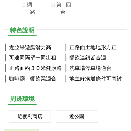
網
第
四
路
台
特色說明
近亞果遊艇潛力高
正路面土地地形方正
可連同隔壁一同出租
餐飲連鎖皆合適
正路面約３０米健康路
洗車場停車場適合
咖啡廳、餐飲業適合
地主好溝通條件可商討
周邊環境
近便利商店
近公園