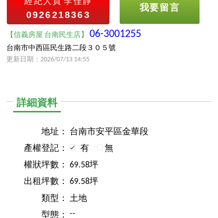
經紀人員
李佳靜
我要留言
0926218363
06-3001255
【信義房屋 台南民生店】
台南市中西區民生路二段３０５號
更新日期：2026/07/13 14:55
詳細資料
地址：
台南市安平區金華段
產權登記：
有
無
權狀坪數：
69.58坪
出租坪數：
69.58坪
類型：
土地
--
型態：