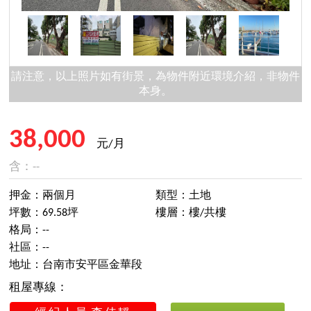
請注意，以上照片如有街景，為物件附近環境介紹，非物件
本身。
38,000
元/月
含：--
押金：兩個月
類型：土地
坪數：69.58坪
樓層：樓/共樓
格局：--
社區：--
地址：台南市安平區金華段
租屋專線：