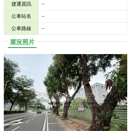
--
捷運資訊
--
公車站名
--
公車路線
屋況照片