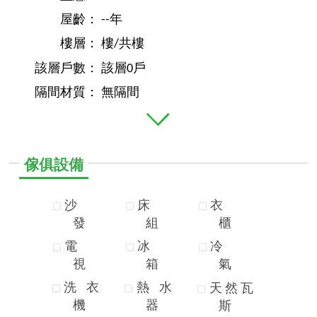
屋齡：
--年
樓層：
樓/共樓
該層戶數：
該層0戶
隔間材質：
無隔間
傢俱設備
沙
床
衣
發
組
櫃
電
冰
冷
視
箱
氣
洗
衣
熱
水
天
然
瓦
機
器
斯