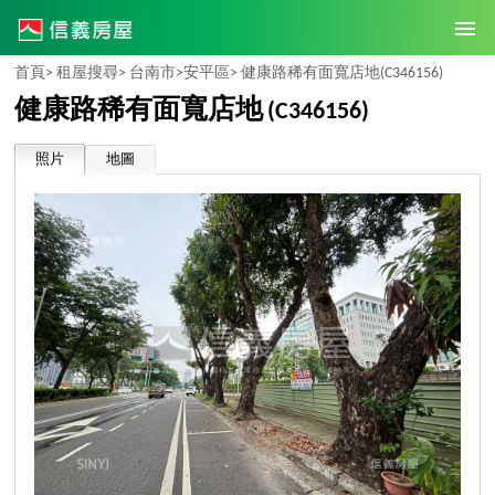
首頁>
租屋搜尋>
台南市>
安平區>
健康路稀有面寬店地
(C346156)
健康路稀有面寬店地
(C346156)
照片
地圖