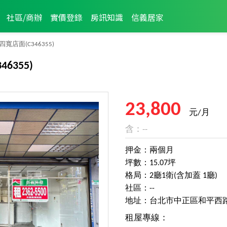
社區/商辦
實價登錄
房訊知識
信義居家
四寬店面
(C346355)
346355)
23,800
元/月
含：--
押金：兩個月
坪數：15.07坪
格局：2廳1衛(含加蓋 1廳)
社區：--
地址：台北市中正區和平西
租屋專線：