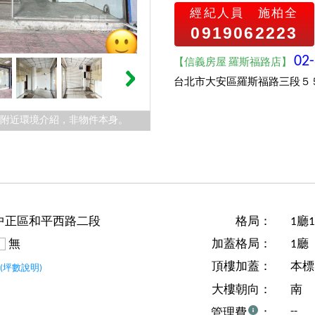
經紀人員
施柏全
0919062223
02
【信義房屋 羅斯福路店】
台北市大安區羅斯福路三段５
件附近環境介紹，非物件本身。
中正區和平西路二段
格局：
1廳
無
加蓋格局：
1廳
坪
頂樓加蓋：
本標
(坪數說明)
大樓朝向：
南
--
管理費
：