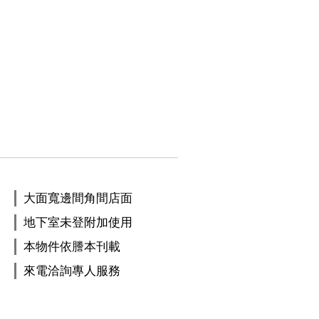
大面寬邊間角間店面
地下室未登附加使用
本物件依謄本刊載
來電洽詢專人服務