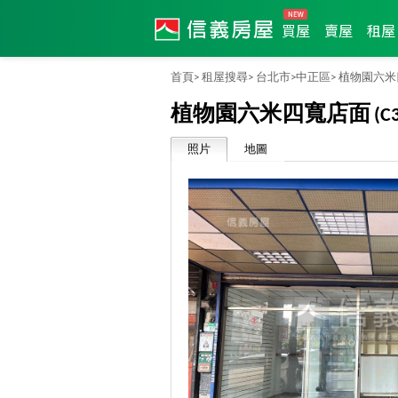
買屋
賣屋
租屋
首頁>
租屋搜尋>
台北市>
中正區>
植物園六米
植物園六米四寬店面
(C
照片
地圖