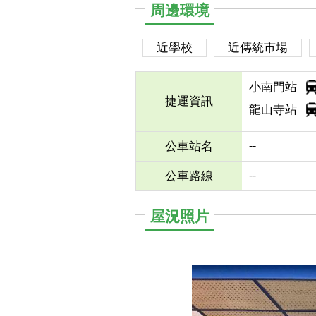
周邊環境
近學校
近傳統市場
小南門站
捷運資訊
龍山寺站
--
公車站名
--
公車路線
屋況照片