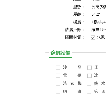
型態：
公寓(5
屋齡：
54.2年
樓層：
1樓/共
該層戶數：
該層1戶
隔間材質：
水泥
傢俱設備
沙
發
床
電
視
冰
洗
衣
機
熱
水
網
路
第
四