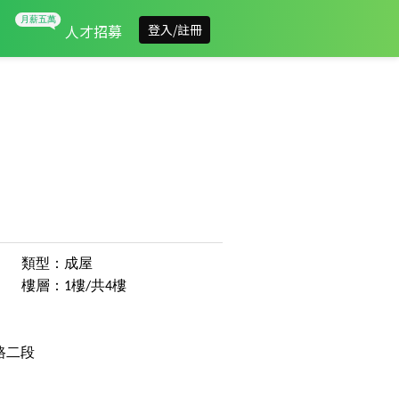
人才招募
登入/註冊
類型：成屋
樓層：1樓/共4樓
路二段