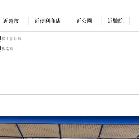
近超市
近便利商店
近公園
近醫院
松山新店線
板南線