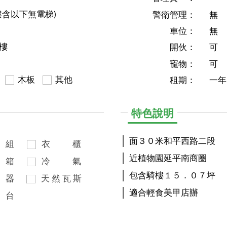
樓含以下無電梯)
警衛管理：
無
車位：
無
4樓
開伙：
可
寵物：
可
木板
其他
租期：
一年
特色說明
面３０米和平西路二段
組
衣
櫃
近植物園延平南商圈
箱
冷
氣
包含騎樓１５．０７坪
器
天
然
瓦
斯
適合輕食美甲店辦
台