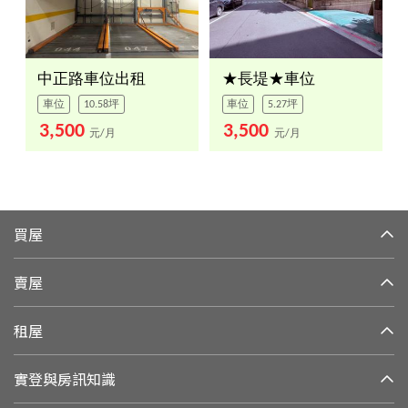
中正路車位出租
★長堤★車位
車位
10.58坪
車位
5.27坪
3,500
3,500
元/月
元/月
買屋
賣屋
租屋
實登與房訊知識