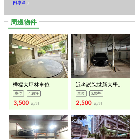
例專區
」
周邊物件
樺福大坪林車位
近考試院世新大學車位
車位
4.28坪
車位
5.00坪
3,500
2,500
元/月
元/月