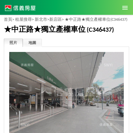
首頁>
租屋搜尋>
新北市>
新店區>
★中正路★獨立產權車位
(C346437)
★中正路★獨立產權車位
(C346437)
照片
地圖