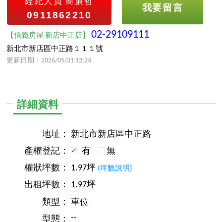
經紀人員
簡廉哲
我要留言
0911862210
02-29109111
【信義房屋 新店中正店】
新北市新店區中正路１１１號
更新日期：2026/05/31 12:24
詳細資料
地址：
新北市新店區中正路
產權登記：
有
無
權狀坪數：
1.97坪
(坪數說明)
出租坪數：
1.97坪
類型：
車位
--
型態：