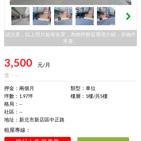
請注意，以上照片如有街景，為物件附近環境介紹，非物件
本身。
3,500
元/月
含：--
押金：兩個月
類型：車位
坪數：1.97坪
樓層：1樓/共5樓
格局：--
社區：--
地址：新北市新店區中正路
租屋專線：