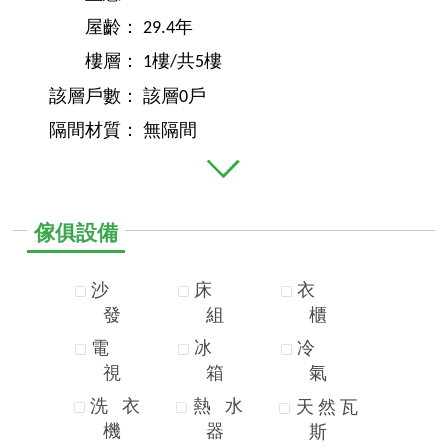
屋齡：
29.4年
樓層：
1樓/共5樓
該層戶數：
該層0戶
隔間材質：
無隔間
傢俱設備
沙
床
衣
發
組
櫃
電
冰
冷
視
箱
氣
洗
衣
熱
水
天
然
瓦
機
器
斯