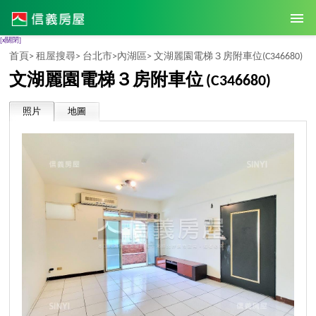
[x關閉]
首頁>
租屋搜尋>
台北市>
內湖區>
文湖麗園電梯３房附車位
(C346680)
文湖麗園電梯３房附車位
(C346680)
照片
地圖