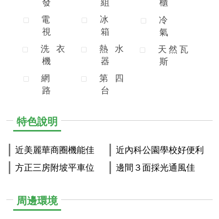
發
組
櫃
電
冰
冷
視
箱
氣
洗
衣
熱
水
天
然
瓦
機
器
斯
網
第
四
路
台
特色說明
近美麗華商圈機能佳
近內科公園學校好便利
方正三房附坡平車位
邊間３面採光通風佳
周邊環境