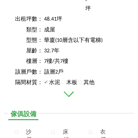
-
坪
出租坪數：
48.41坪
類型：
成屋
型態：
華廈(10層含以下有電梯)
屋齡：
32.7年
樓層：
7樓/共7樓
該層戶數：
該層2戶
隔間材質：
水泥
木板
其他
傢俱設備
沙
床
衣