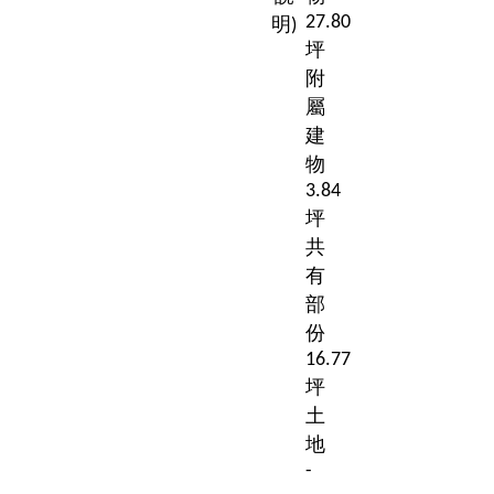
27.80
明)
坪
附
屬
建
物
3.84
坪
共
有
部
份
16.77
坪
土
地
-