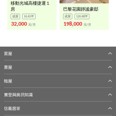
移動光城高樓捷運１
房
巴黎花園靜謐豪邸
成屋
16.65坪
成屋
120.68坪
32,000
198,000
元/月
元/月
買屋
賣屋
租屋
實登與房訊知識
信義居家