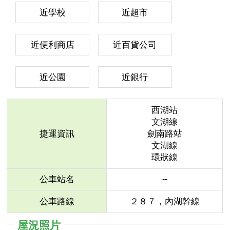
近學校
近超市
近便利商店
近百貨公司
近公園
近銀行
西湖站
文湖線
捷運資訊
劍南路站
文湖線
環狀線
--
公車站名
公車路線
２８７，內湖幹線
屋況照片