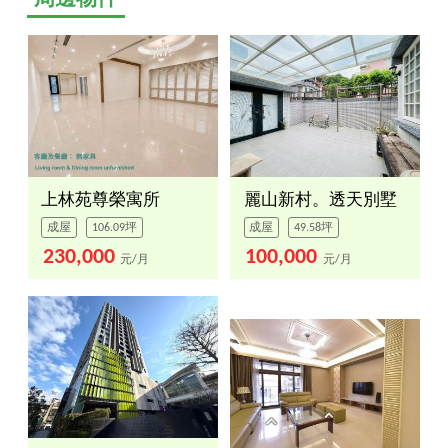
上林苑尊榮寓所
麗山新村。透天別墅
成屋
106.09坪
成屋
49.58坪
230,000
100,000
元/月
元/月