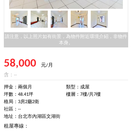
請注意，以上照片如有街景，為物件附近環境介紹，非物件
本身。
58,000
元/月
含：--
押金：兩個月
類型：成屋
坪數：48.41坪
樓層：7樓/共7樓
格局：3房2廳2衛
社區：--
地址：台北市內湖區文湖街
租屋專線：