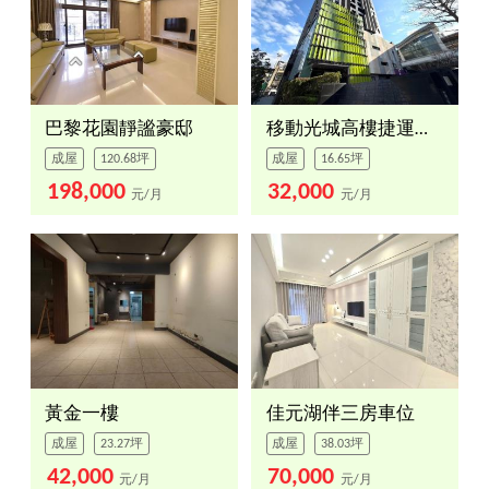
巴黎花園靜謐豪邸
移動光城高樓捷運１房
成屋
120.68坪
成屋
16.65坪
198,000
32,000
元/月
元/月
黃金一樓
佳元湖伴三房車位
成屋
23.27坪
成屋
38.03坪
42,000
70,000
元/月
元/月