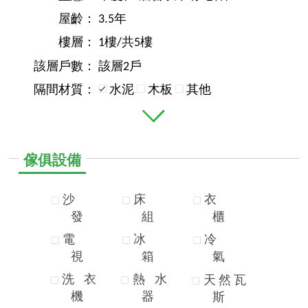
屋齡：
3.5年
樓層：
1樓/共5樓
該層戶數：
該層2戶
隔間材質：
水泥
木板
其他
傢俱設備
沙
床
衣
發
組
櫃
電
冰
冷
視
箱
氣
洗
衣
熱
水
天
然
瓦
機
器
斯