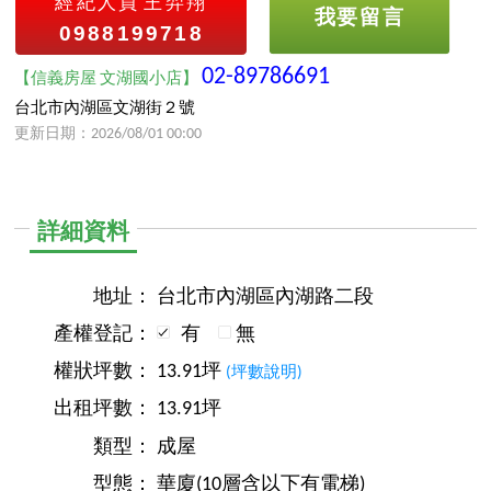
經紀人員
王羿翔
我要留言
0988199718
02-89786691
【信義房屋 文湖國小店】
台北市內湖區文湖街２號
更新日期：2026/08/01 00:00
詳細資料
地址：
台北市內湖區內湖路二段
產權登記：
有
無
權狀坪數：
13.91坪
(坪數說明)
出租坪數：
13.91坪
類型：
成屋
型態：
華廈(10層含以下有電梯)