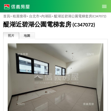
首頁>
租屋搜尋>
台北市>
內湖區>
醍湖近碧湖公園電梯套房
(C347072)
醍湖近碧湖公園電梯套房
(C347072)
照片
地圖