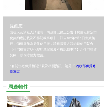
提醒您：
出租人及承租人請注意，內政部已修正公告【房屋租賃定型
化契約應記載及不得記載事項】，訂自109年9月1日生效施
行，倘租屋作為居住使用者，請租賃雙方簽約時使用符合
【住宅租賃定型化契約應記載及不得記載事項】之住宅租賃
契約，以保障雙方權益。
*有關住宅租賃相關法規及相關資訊，請見「
內政部租賃條
例專區
」
周邊物件