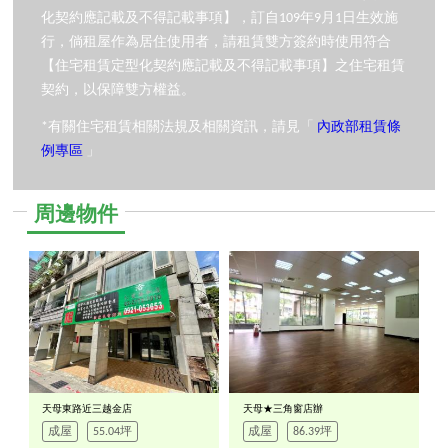
化契約應記載及不得記載事項】，訂自109年9月1日生效施
行，倘租屋作為居住使用者，請租賃雙方簽約時使用符合
【住宅租賃定型化契約應記載及不得記載事項】之住宅租賃
契約，以保障雙方權益。
*有關住宅租賃相關法規及相關資訊，請見「
內政部租賃條
例專區
」
周邊物件
天母東路近三越金店
天母★三角窗店辦
成屋
55.04坪
成屋
86.39坪