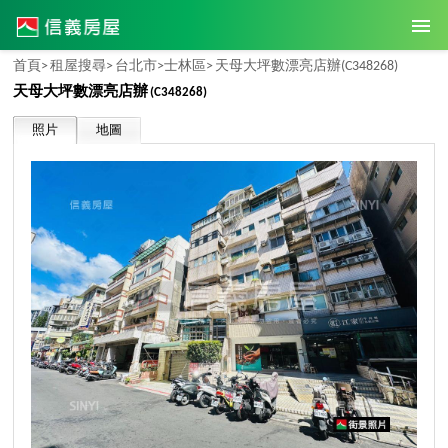
首頁>
租屋搜尋>
台北市>
士林區>
天母大坪數漂亮店辦
(C348268)
天母大坪數漂亮店辦
(C348268)
照片
地圖