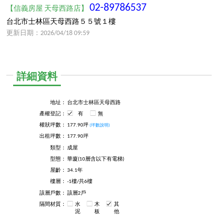
02-89786537
【信義房屋 天母西路店】
台北市士林區天母西路５５號１樓
更新日期：2026/04/18 09:59
詳細資料
地址：
台北市士林區天母西路
產權登記：
有
無
權狀坪數：
177.90坪
(坪數說明)
出租坪數：
177.90坪
類型：
成屋
型態：
華廈(10層含以下有電梯)
屋齡：
34.1年
樓層：
-1樓/共6樓
該層戶數：
該層2戶
隔間材質：
水
木
其
泥
板
他