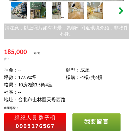
請注意，以上照片如有街景，為物件附近環境介紹，非物件
本身。
185,000
元/月
含：--
押金：--
類型：成屋
坪數：177.90坪
樓層：-1樓/共6樓
格局：10房2廳3.5衛4室
社區：--
地址：台北市士林區天母西路
租屋專線：
經紀人員
劉子碩
我要留言
0905176567