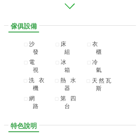
傢俱設備
沙
床
衣
發
組
櫃
電
冰
冷
視
箱
氣
洗
衣
熱
水
天
然
瓦
機
器
斯
網
第
四
路
台
特色說明