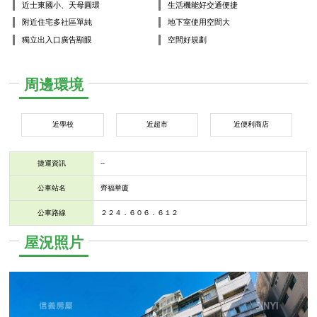
近士東國小、天母圓環
生活機能好交通便捷
附近住宅多社區單純
地下室使用空間大
獨立出入口廣告顯眼
空間好規劃
周邊環境
近學校
近超市
近便利商店
捷運資訊
--
公車站名
齊福華廈
公車路線
２２４．６０６．６１２
屋況照片