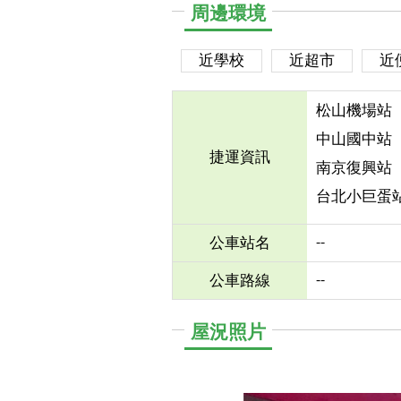
周邊環境
近學校
近超市
近
松山機場站
中山國中站
捷運資訊
南京復興站
台北小巨蛋
--
公車站名
--
公車路線
屋況照片