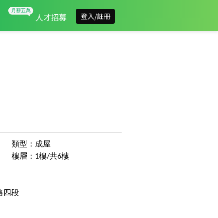
人才招募
登入/註冊
類型：成屋
樓層：1樓/共6樓
路四段