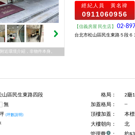
經紀人員
黃名禕
0911060956
02-89
【信義房屋 民生店】
台北市松山區民生東路５段６
件附近環境介紹，非物件本身。
松山區民生東路四段
格局：
2廳
--
無
加蓋格局：
1坪
頂樓加蓋：
本標
(坪數說明)
坪
大樓朝向：
北
約$
管理費
：