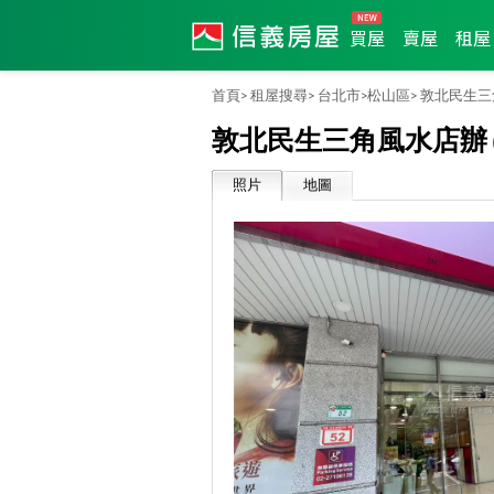
買屋
賣屋
租屋
首頁>
租屋搜尋>
台北市>
松山區>
敦北民生三
敦北民生三角風水店辦
照片
地圖