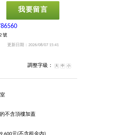
我要留言
786560
２號
更新日期：2026/08/07 15:41
調整字級：
大
中
小
1室
的不含頂樓加蓋
39,600元(不含租金內)