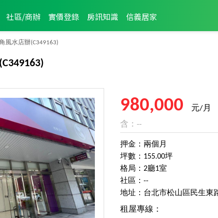
社區/商辦
實價登錄
房訊知識
信義居家
角風水店辦
(C349163)
(C349163)
980,000
元/月
含：--
押金：兩個月
坪數：155.00坪
格局：2廳1室
社區：--
地址：台北市松山區民生東
租屋專線：