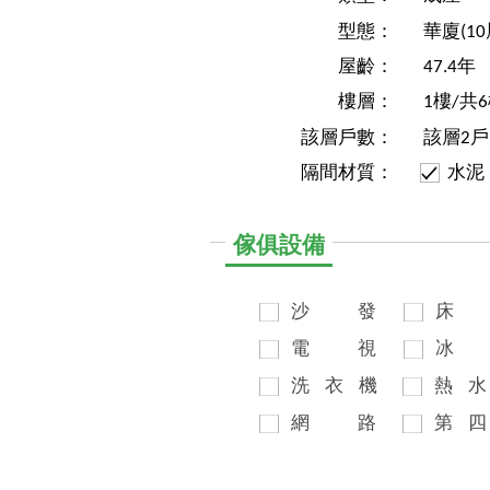
型態：
華廈(1
屋齡：
47.4年
樓層：
1樓/共
該層戶數：
該層2戶
隔間材質：
水泥
傢俱設備
沙
發
床
電
視
冰
洗
衣
機
熱
水
網
路
第
四