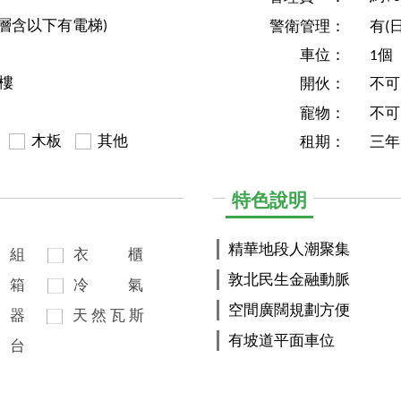
0層含以下有電梯)
警衛管理：
有(
車位：
1個
6樓
開伙：
不可
寵物：
不可
木板
其他
租期：
三年
特色說明
精華地段人潮聚集
組
衣
櫃
敦北民生金融動脈
箱
冷
氣
空間廣闊規劃方便
器
天
然
瓦
斯
有坡道平面車位
台