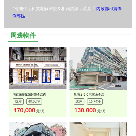
*有關住宅租賃相關法規及相關資訊，請見「
內政部租賃條
例專區
」
周邊物件
南京光復氣派裝潢金店面
敦南１９０巷三角金店
成屋
40.08坪
成屋
16.74坪
170,000
130,000
元/月
元/月