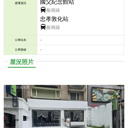
國父紀念館站
捷運資訊
板南線
忠孝敦化站
板南線
公車站名
--
公車路線
--
屋況照片