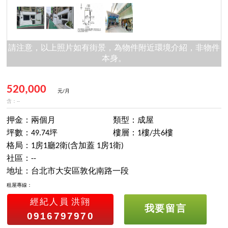
請注意，以上照片如有街景，為物件附近環境介紹，非物件
本身。
520,000
元/月
含：--
押金：兩個月
類型：成屋
坪數：49.74坪
樓層：1樓/共6樓
格局：1房1廳2衛(含加蓋 1房1衛)
社區：--
地址：台北市大安區敦化南路一段
租屋專線：
經紀人員
洪翧
我要留言
0916797970