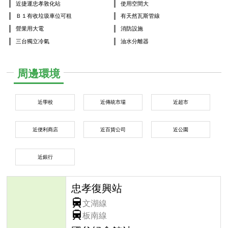
近捷運忠孝敦化站
使用空間大
Ｂ１有收垃圾車位可租
有天然瓦斯管線
營業用大電
消防設施
三台獨立冷氣
油水分離器
周邊環境
近學校
近傳統市場
近超市
近便利商店
近百貨公司
近公園
近銀行
忠孝復興站
文湖線
板南線