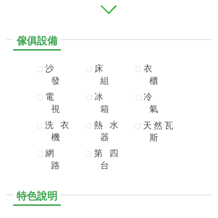
傢俱設備
沙
床
衣
發
組
櫃
電
冰
冷
視
箱
氣
洗
衣
熱
水
天
然
瓦
機
器
斯
網
第
四
路
台
特色說明