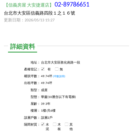
02-89786651
【信義房屋 大安捷運店】
台北市大安區信義路四段１之１６號
更新日期：2026/05/13 15:27
詳細資料
地址：
台北市大安區敦化南路一段
產權登記：
有
無
權狀坪數：
49.74坪
(坪數說明)
出租坪數：
49.74坪
類型：
成屋
型態：
華廈(10層含以下有電梯)
屋齡：
39.3年
樓層：
1樓/共6樓
該層戶數：
該層2戶
隔間材質：
水
木
其
泥
板
他