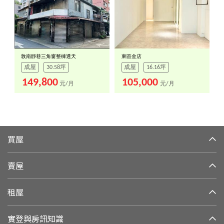
敦南靜巷三角窗整棟透天
東區金店
成屋
30.58坪
成屋
16.16坪
149,800
105,000
元/月
元/月
買屋
賣屋
租屋
實登與房訊知識