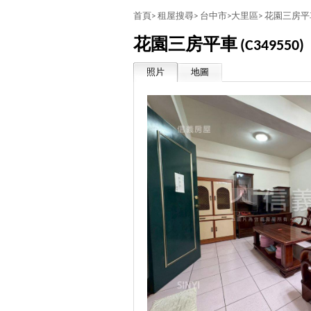
首頁>
租屋搜尋>
台中市>
大里區>
花園三房平
花園三房平車
(C349550)
照片
地圖