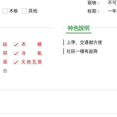
寵物：
不可
木板
其他
租期：
一年
特色說明
上學、交通都方便
組
衣
櫃
社區一樓有超商
箱
冷
氣
器
天
然
瓦
斯
台