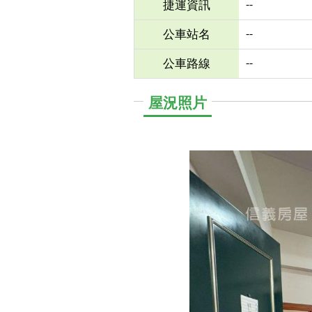
--
捷運資訊
--
公車站名
--
公車路線
屋況照片