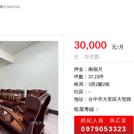
車
(C349550)
30,000
元/月
含：管理費
押金：兩個月
坪數：37.23坪
格局：3房2廳2衛
社區：--
地址：台中市大里區大智路
租屋專線：
經紀人員
吳乙宜
0979053323