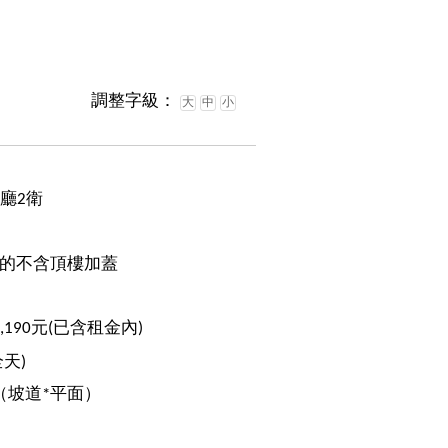
調整字級：
大
中
小
2廳2衛
的不含頂樓加蓋
3,190元(已含租金內)
全天)
（坡道*平面）