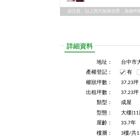
請注意，以上照片如有街景，為物件
詳細資料
地址：
台中市
產權登記：
有
權狀坪數：
37.23
出租坪數：
37.23坪
類型：
成屋
型態：
大樓(1
屋齡：
33.7年
樓層：
3樓/共1