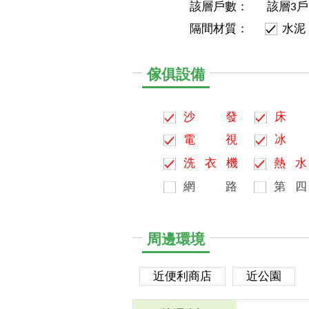
該層戶數：
該層3戶
隔間材質：
水泥
傢俱設備
沙
發
床
電
視
冰
洗
衣
機
熱
水
網
路
第
四
周邊環境
近便利商店
近公園