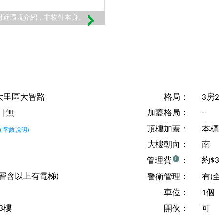
附近環境介紹，非物件本身。
大里區大智路
格局：
3房
--
無
加蓋格局：
坪
頂樓加蓋：
本標
(坪數說明)
大樓朝向：
南
約$
管理費
：
1層含以上有電梯)
警衛管理：
有(
車位：
1個
3樓
開伙：
可