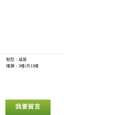
類型：成屋
樓層：3樓/共13樓
我要留言