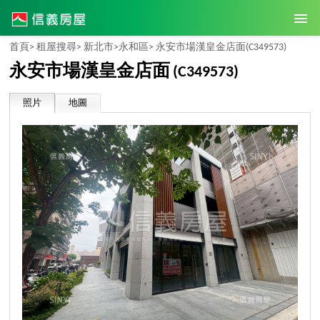
首頁>
租屋搜尋>
新北市>
永和區>
永安市場漢皇金店面
(C349573)
永安市場漢皇金店面
(C349573)
照片
地圖