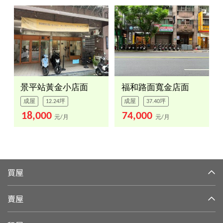
景平站黃金小店面
福和路面寬金店面
成屋
12.24坪
成屋
37.40坪
18,000
74,000
元/月
元/月
買屋
賣屋