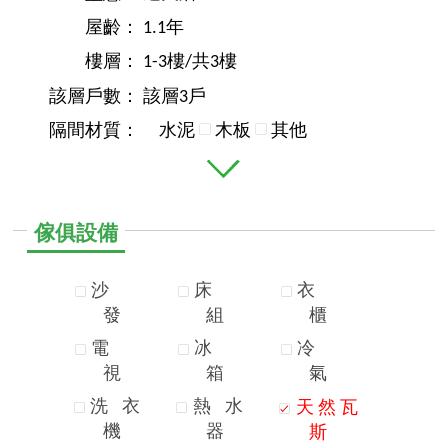
屋齡：
1.1年
樓層：
1-3樓/共3樓
該層戶數：
該層3戶
隔間材質：
水泥
木板
其他
傢俱設備
沙
床
衣
發
組
櫃
電
冰
冷
視
箱
氣
洗
衣
熱
水
天
然
瓦
機
器
斯