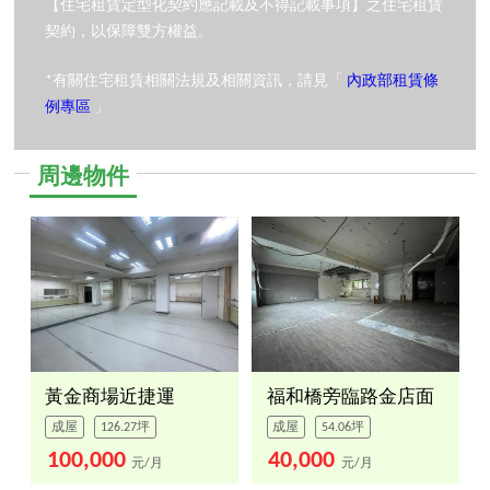
【住宅租賃定型化契約應記載及不得記載事項】之住宅租賃
契約，以保障雙方權益。
*有關住宅租賃相關法規及相關資訊，請見「
內政部租賃條
例專區
」
周邊物件
黃金商場近捷運
福和橋旁臨路金店面
成屋
126.27坪
成屋
54.06坪
100,000
40,000
元/月
元/月