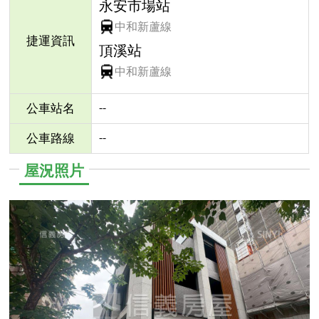
永安市場站
中和新蘆線
捷運資訊
頂溪站
中和新蘆線
--
公車站名
--
公車路線
屋況照片