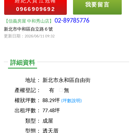
經紀人員
江冠翰
我要留言
0966909692
02-89785776
【信義房屋 中和秀山店】
新北市中和區自立路６號
更新日期：2026/06/11 09:32
詳細資料
地址：
新北市永和區自由街
產權登記：
有
無
權狀坪數：
88.29坪
(坪數說明)
出租坪數：
77.48坪
類型：
成屋
型態：
透天厝