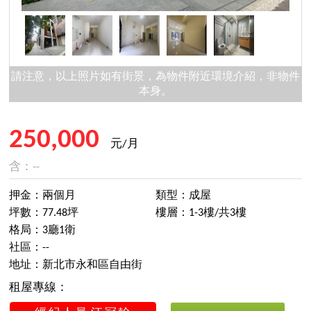
請注意，以上照片如有街景，為物件附近環境介紹，非物件
本身。
250,000
元/月
含：--
押金：兩個月
類型：成屋
坪數：77.48坪
樓層：1-3樓/共3樓
格局：3廳1衛
社區：--
地址：新北市永和區自由街
租屋專線：