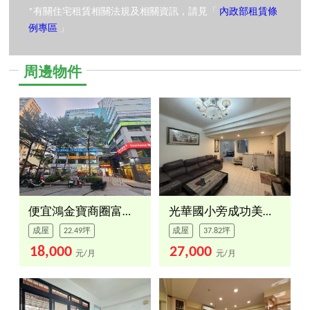
*有關住宅租賃相關法規及相關資訊，請見「
內政部租賃條
例專區
」
周邊物件
便宜鴻金寶商圈富貴２房
光華國小旁成功美寓大三房
成屋
22.49坪
成屋
37.82坪
18,000
27,000
元/月
元/月