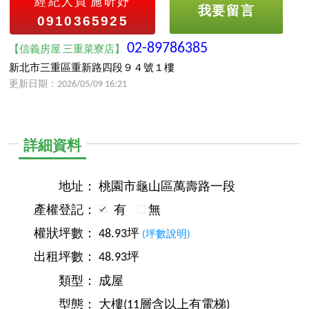
經紀人員
施昕妤
我要留言
0910365925
02-89786385
【信義房屋 三重菜寮店】
新北市三重區重新路四段９４號１樓
更新日期：2026/05/09 16:21
詳細資料
地址：
桃園市龜山區萬壽路一段
產權登記：
有
無
權狀坪數：
48.93坪
(坪數說明)
出租坪數：
48.93坪
類型：
成屋
型態：
大樓(11層含以上有電梯)