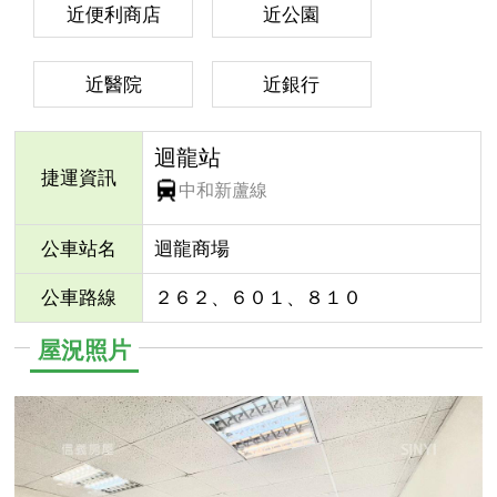
近便利商店
近公園
近醫院
近銀行
迴龍站
捷運資訊
中和新蘆線
公車站名
迴龍商場
公車路線
２６２、６０１、８１０
屋況照片