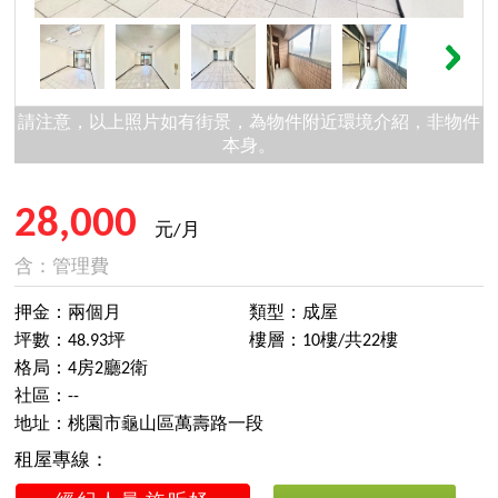
請注意，以上照片如有街景，為物件附近環境介紹，非物件
本身。
28,000
元/月
含：管理費
押金：兩個月
類型：成屋
坪數：48.93坪
樓層：10樓/共22樓
格局：4房2廳2衛
社區：--
地址：桃園市龜山區萬壽路一段
租屋專線：