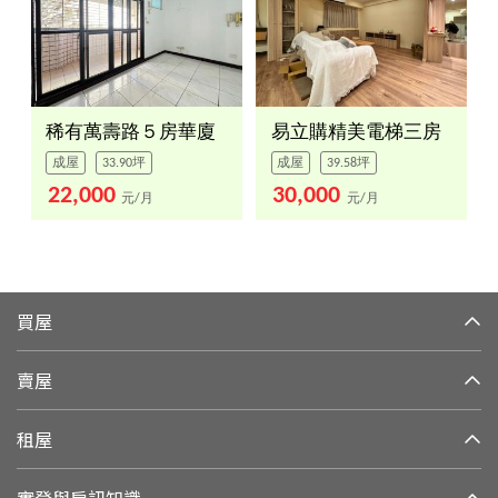
稀有萬壽路５房華廈
易立購精美電梯三房
成屋
33.90坪
成屋
39.58坪
22,000
30,000
元/月
元/月
買屋
賣屋
租屋