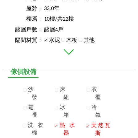
屋齡：
33.0年
樓層：
10樓/共22樓
該層戶數：
該層4戶
隔間材質：
水泥
木板
其他
傢俱設備
沙
床
衣
發
組
櫃
電
冰
冷
視
箱
氣
洗
衣
熱
水
天
然
瓦
機
器
斯