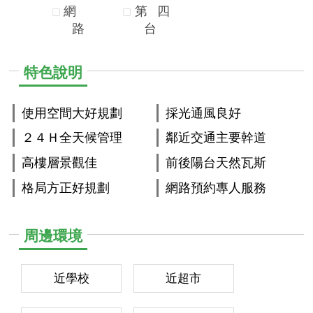
網
第
四
路
台
特色說明
使用空間大好規劃
採光通風良好
２４Ｈ全天候管理
鄰近交通主要幹道
高樓層景觀佳
前後陽台天然瓦斯
格局方正好規劃
網路預約專人服務
周邊環境
近學校
近超市