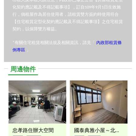
出租人及承租人請注意，內政部已修正公告【房屋租賃定型
化契約應記載及不得記載事項】，訂自109年9月1日生效施
行，倘租屋作為居住使用者，請租賃雙方簽約時使用符合
【住宅租賃定型化契約應記載及不得記載事項】之住宅租賃
契約，以保障雙方權益。
*有關住宅租賃相關法規及相關資訊，請見「
內政部租賃條
例專區
」
周邊物件
忠孝路住辦大空間
國泰典雅小屋～北漂首選