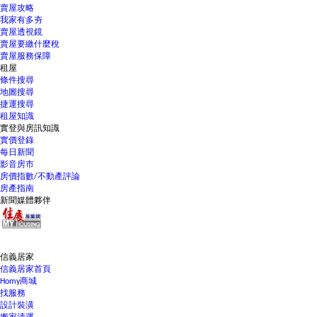
賣屋攻略
我家有多夯
賣屋透視鏡
賣屋要繳什麼稅
賣屋服務保障
租屋
條件搜尋
地圖搜尋
捷運搜尋
租屋知識
實登與房訊知識
實價登錄
每日新聞
影音房市
房價指數/不動產評論
房產指南
新聞媒體夥伴
信義居家
信義居家首頁
Homy商城
找服務
設計裝潢