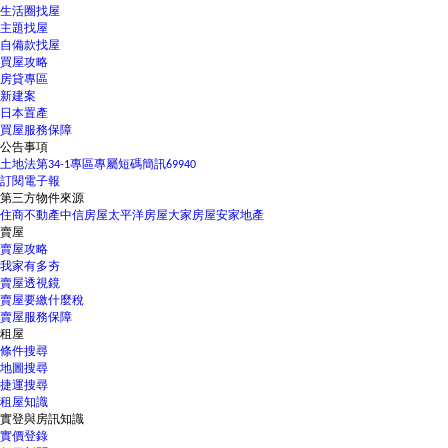
生活圈找屋
主題找屋
自備款找屋
買屋攻略
房貸專區
新建案
日本置產
買屋服務保障
公告事項
土地法第34-1專區
專屬短碼簡訊69940
訂閱電子報
第三方物件來源
住商不動產
中信房屋
太平洋房屋
大家房屋
安家地產
賣屋
賣屋攻略
我家有多夯
賣屋透視鏡
賣屋要繳什麼稅
賣屋服務保障
租屋
條件搜尋
地圖搜尋
捷運搜尋
租屋知識
實登與房訊知識
實價登錄