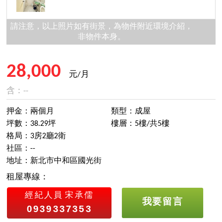
請注意，以上照片如有街景，為物件附近環境介紹，
非物件本身。
28,000
元/月
含：--
押金：兩個月
類型：成屋
坪數：38.29坪
樓層：5樓/共5樓
格局：3房2廳2衛
社區：--
地址：新北市中和區國光街
租屋專線：
經紀人員
宋承儒
我要留言
0939337353