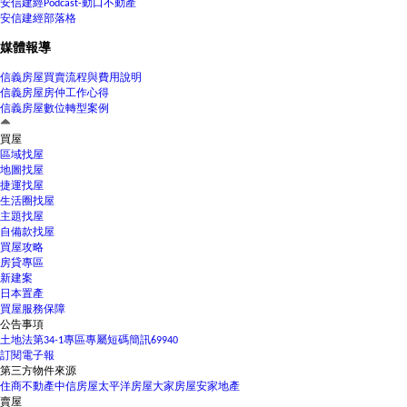
安信建經Podcast-動口不動產
安信建經部落格
媒體報導
信義房屋買賣流程與費用說明
信義房屋房仲工作心得
信義房屋數位轉型案例
買屋
區域找屋
地圖找屋
捷運找屋
生活圈找屋
主題找屋
自備款找屋
買屋攻略
房貸專區
新建案
日本置產
買屋服務保障
公告事項
土地法第34-1專區
專屬短碼簡訊69940
訂閱電子報
第三方物件來源
住商不動產
中信房屋
太平洋房屋
大家房屋
安家地產
賣屋