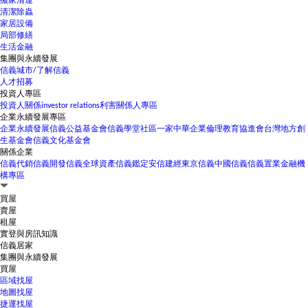
搬家清運
清潔除蟲
家居設備
局部修繕
生活金融
集團與永續發展
信義城市/了解信義
人才招募
投資人專區
投資人關係
investor relations
利害關係人專區
企業永續發展專區
企業永續發展
信義公益基金會
信義學堂
社區一家
中華企業倫理教育協進會
台灣地方創
生基金會
信義文化基金會
關係企業
信義代銷
信義開發
信義全球資產
信義鑑定
安信建經
東京信義
中國信義
信義置業
金融機
構專區
買屋
賣屋
租屋
實登與房訊知識
信義居家
集團與永續發展
買屋
區域找屋
地圖找屋
捷運找屋