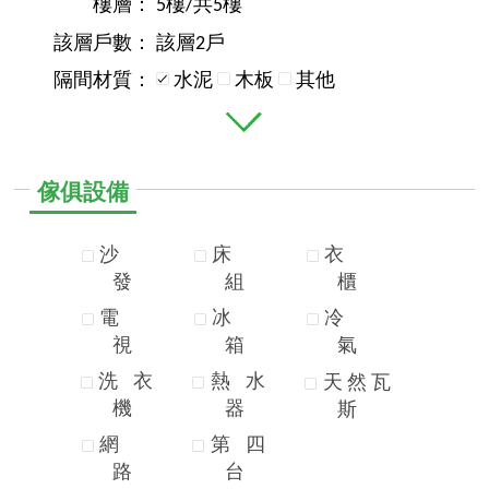
樓層：
5樓/共5樓
該層戶數：
該層2戶
隔間材質：
水泥
木板
其他
傢俱設備
沙
床
衣
發
組
櫃
電
冰
冷
視
箱
氣
洗
衣
熱
水
天
然
瓦
機
器
斯
網
第
四
路
台