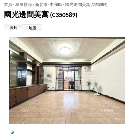
首頁>
租屋搜尋>
新北市>
中和區>
國光邊間美寓
(C350589)
國光邊間美寓
(C350589)
照片
地圖