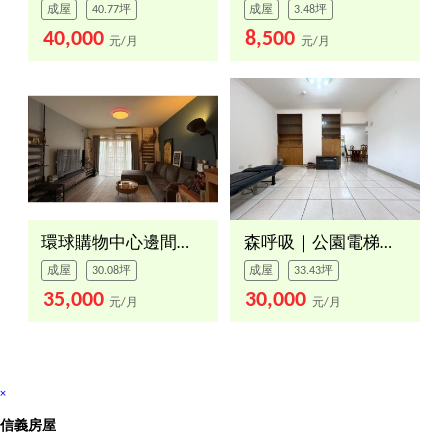
成屋
40.77坪
成屋
3.48坪
40,000
8,500
元/月
元/月
環球購物中心邊間美寓
森呼吸｜公園電梯三房
成屋
30.08坪
成屋
33.43坪
35,000
30,000
元/月
元/月
×
信義房屋