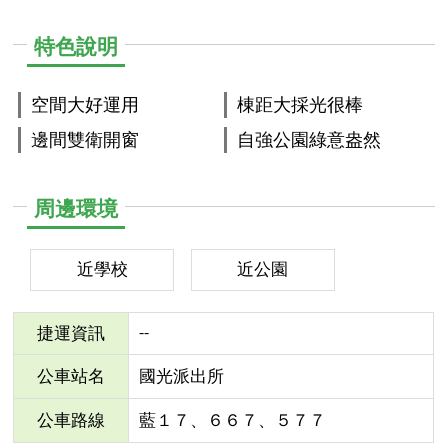
特色說明
空間大好運用
棟距大採光很棒
邊間雙衛開窗
自強公園綠意盎然
周邊環境
近學校
近公園
--
捷運資訊
公車站名
國光派出所
公車路線
藍１７、６６７、５７７