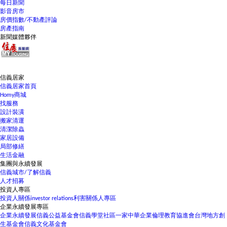
每日新聞
影音房市
房價指數/不動產評論
房產指南
新聞媒體夥伴
信義居家
信義居家首頁
Homy商城
找服務
設計裝潢
搬家清運
清潔除蟲
家居設備
局部修繕
生活金融
集團與永續發展
信義城市/了解信義
人才招募
投資人專區
投資人關係
investor relations
利害關係人專區
企業永續發展專區
企業永續發展
信義公益基金會
信義學堂
社區一家
中華企業倫理教育協進會
台灣地方創
生基金會
信義文化基金會