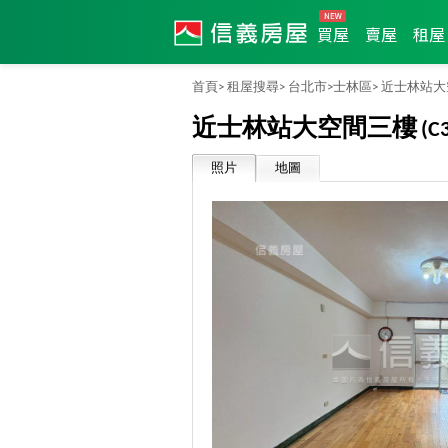
買屋
賣屋
租屋
首頁>
租屋搜尋>
台北市>
士林區>
近士林站大
近士林站大空間三樓
(C
照片
地圖