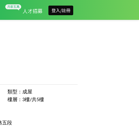
人才招募
登入/註冊
類型：成屋
樓層：3樓/共5樓
路五段