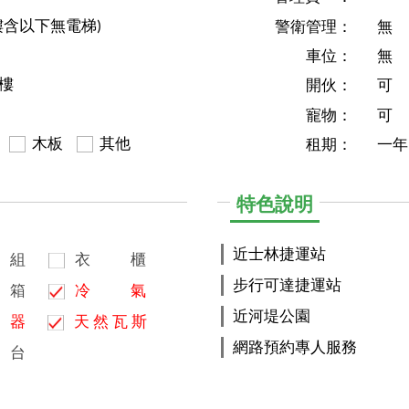
樓含以下無電梯)
警衛管理：
無
車位：
無
5樓
開伙：
可
寵物：
可
木板
其他
租期：
一年
特色說明
近士林捷運站
組
衣
櫃
步行可達捷運站
箱
冷
氣
近河堤公園
器
天
然
瓦
斯
網路預約專人服務
台