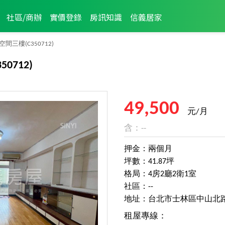
社區/商辦
實價登錄
房訊知識
信義居家
空間三樓
(C350712)
350712)
49,500
元/月
含：--
押金：兩個月
坪數：41.87坪
格局：4房2廳2衛1室
社區：--
地址：台北市士林區中山北
租屋專線：