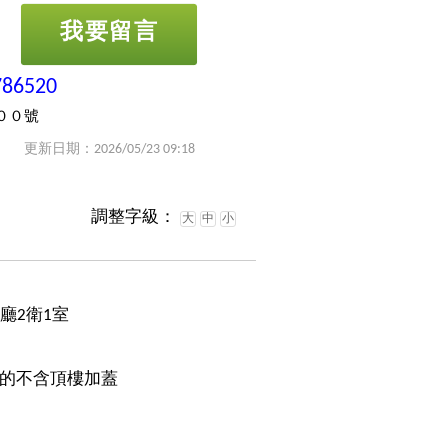
我要留言
786520
００號
更新日期：2026/05/23 09:18
調整字級：
大
中
小
2廳2衛1室
的不含頂樓加蓋