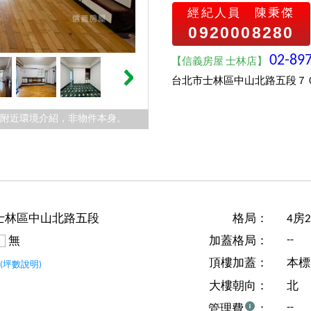
經紀人員
陳秉傑
0920008280
02-89
【信義房屋 士林店】
台北市士林區中山北路五段７
件附近環境介紹，非物件本身。
士林區中山北路五段
格局：
4房
--
無
加蓋格局：
坪
頂樓加蓋：
本標
(坪數說明)
大樓朝向：
北
--
管理費
：