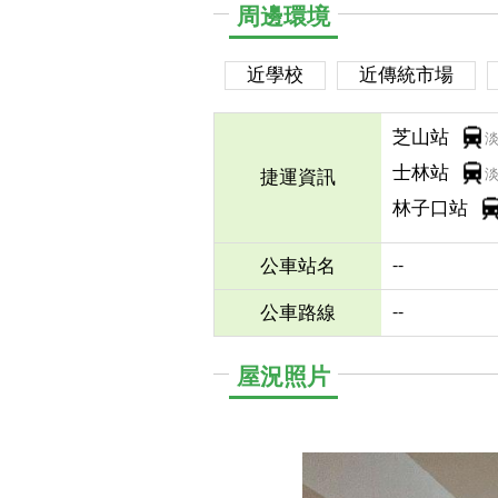
周邊環境
近學校
近傳統市場
芝山站
士林站
捷運資訊
林子口站
--
公車站名
--
公車路線
屋況照片