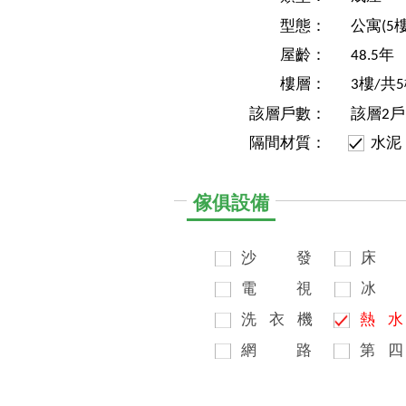
型態：
公寓(5
屋齡：
48.5年
樓層：
3樓/共
該層戶數：
該層2戶
隔間材質：
水泥
傢俱設備
沙
發
床
電
視
冰
洗
衣
機
熱
水
網
路
第
四