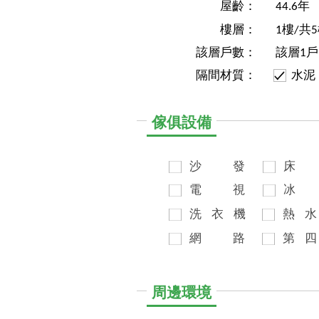
屋齡：
44.6年
樓層：
1樓/共
該層戶數：
該層1戶
隔間材質：
水泥
傢俱設備
沙
發
床
電
視
冰
洗
衣
機
熱
水
網
路
第
四
周邊環境