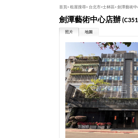
首頁>
租屋搜尋>
台北市>
士林區>
劍潭藝術中
劍潭藝術中心店辦
(C351
照片
地圖