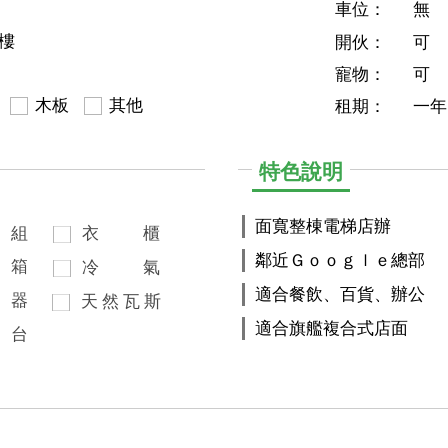
車位：
無
5樓
開伙：
可
寵物：
可
木板
其他
租期：
一年
特色說明
面寬整棟電梯店辦
組
衣
櫃
鄰近Ｇｏｏｇｌｅ總部
箱
冷
氣
適合餐飲、百貨、辦公
器
天
然
瓦
斯
適合旗艦複合式店面
台