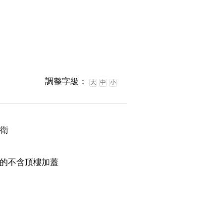
調整字級：
大
中
小
8衛
的不含頂樓加蓋