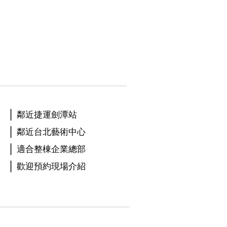
鄰近捷運劍潭站
鄰近台北藝術中心
適合整棟企業總部
歡迎預約現場介紹