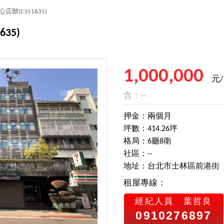
心店辦
(C351635)
635)
1,000,000
元
含：--
押金：兩個月
坪數：414.26坪
格局：6廳8衛
社區：--
地址：台北市士林區前港街
租屋專線：
經紀人員
葉哲良
0910276897