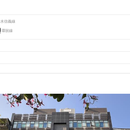
淡水信義線
環狀線