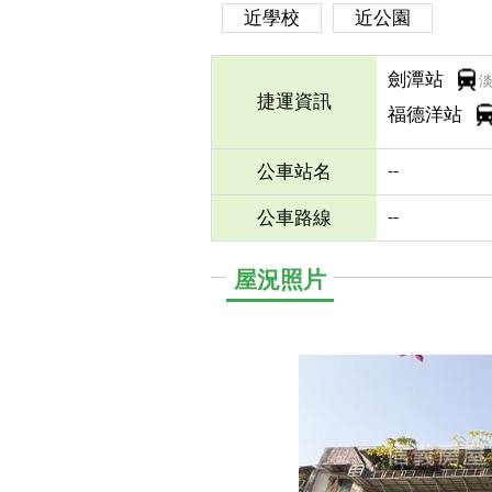
近學校
近公園
劍潭站
捷運資訊
福德洋站
--
公車站名
--
公車路線
屋況照片