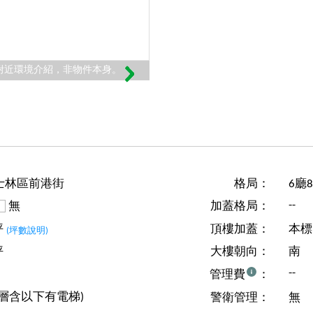
附近環境介紹，非物件本身。
士林區前港街
格局：
6廳
--
無
加蓋格局：
坪
頂樓加蓋：
本標
(坪數說明)
坪
大樓朝向：
南
--
管理費
：
0層含以下有電梯)
警衛管理：
無