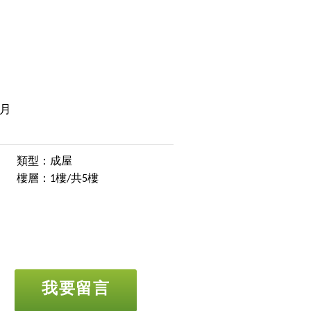
/月
類型：成屋
樓層：1樓/共5樓
我要留言