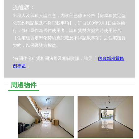
提醒您：
出租人及承租人請注意，內政部已修正公告【房屋租賃定型
化契約應記載及不得記載事項】，訂自109年9月1日生效施
行，倘租屋作為居住使用者，請租賃雙方簽約時使用符合
【住宅租賃定型化契約應記載及不得記載事項】之住宅租賃
契約，以保障雙方權益。
*有關住宅租賃相關法規及相關資訊，請見「
內政部租賃條
例專區
」
周邊物件