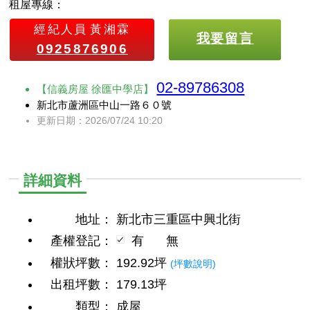
租屋專線：
經紀人員
黃湘霖
我要留言
0925876906
02-89786308
【信義房屋 徐匯中學店】
新北市蘆洲區中山一路６０號
更新日期：2026/07/24 10:20
詳細資料
地址：
新北市三重區中興北街
產權登記：
有
無
權狀坪數：
192.92坪
(坪數說明)
出租坪數：
179.13坪
類型：
成屋