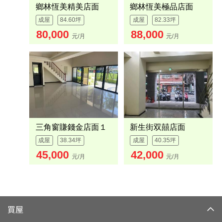
鄉林恆美精美店面
鄉林恆美極品店面
成屋
84.60坪
成屋
82.33坪
80,000
88,000
元/月
元/月
三角窗賺錢金店面１
新生街双囍店面
成屋
38.34坪
成屋
40.35坪
45,000
42,000
元/月
元/月
買屋