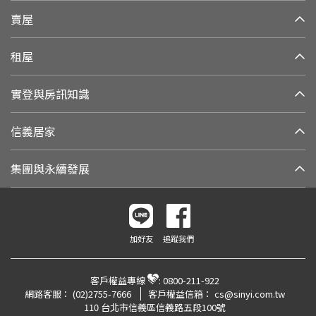
賣屋
租屋
實登與房訊知識
信義居家
集團與永續發展
加好友
追蹤我們
客戶權益專線
:
0800-211-922
網路客服：
(02)2755-7666
客戶權益信箱：
cs@sinyi.com.tw
110 台北市信義區信義路五段100號