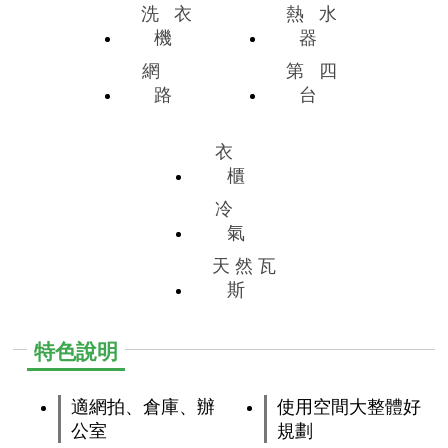
洗
衣
熱
水
機
器
網
第
四
路
台
衣
櫃
冷
氣
天
然
瓦
斯
特色說明
適網拍、倉庫、辦
使用空間大整體好
公室
規劃