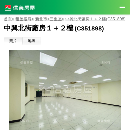
首頁>
租屋搜尋>
新北市>
三重區>
中興北街廠房１＋２樓
(C351898)
中興北街廠房１＋２樓
(C351898)
照片
地圖