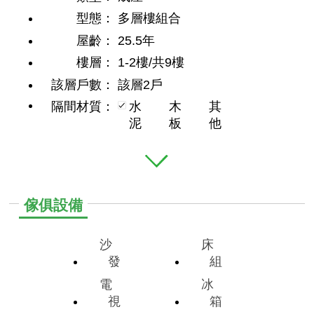
型態：
多層樓組合
屋齡：
25.5年
樓層：
1-2樓/共9樓
該層戶數：
該層2戶
隔間材質：
水
木
其
泥
板
他
傢俱設備
沙
床
發
組
電
冰
視
箱