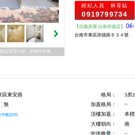
經紀人員
林育鋕
0919799734
06
【信義房屋 台南崇德店】
台南市東區崇德路６３４號
件附近環境介紹，非物件本身。
東區東安路
格局：
3房
--
無
加蓋格局：
坪
頂樓加蓋：
本標
(坪數說明)
大樓朝向：
南
--
管理費
：