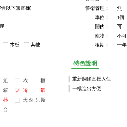
樓含以下無電梯)
警衛管理：
無
車位：
1個
5樓
開伙：
可
寵物：
不可
木板
其他
租期：
一年
特色說明
重新翻修直接入住
組
衣
櫃
一樓進出方便
箱
冷
氣
器
天
然
瓦
斯
台