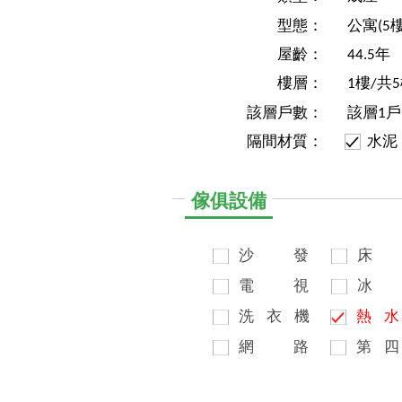
型態：
公寓(5
屋齡：
44.5年
樓層：
1樓/共
該層戶數：
該層1戶
隔間材質：
水泥
傢俱設備
沙
發
床
電
視
冰
洗
衣
機
熱
水
網
路
第
四