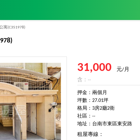
公寓
(C351978)
978)
31,000
元/月
含：--
押金：兩個月
坪數：27.01坪
格局：3房2廳2衛
社區：--
地址：台南市東區東安路
租屋專線：