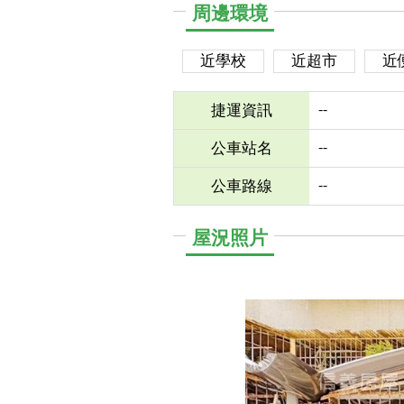
周邊環境
近學校
近超市
近
--
捷運資訊
--
公車站名
--
公車路線
屋況照片