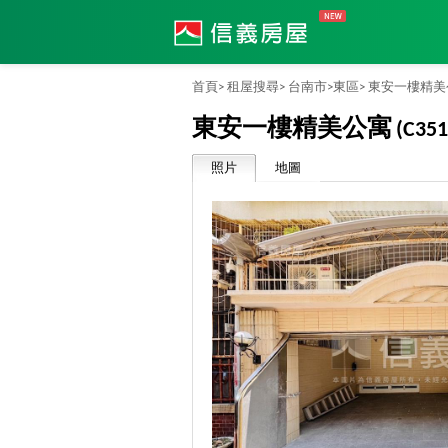
首頁>
租屋搜尋>
台南市>
東區>
東安一樓精美
東安一樓精美公寓
(C351
照片
地圖