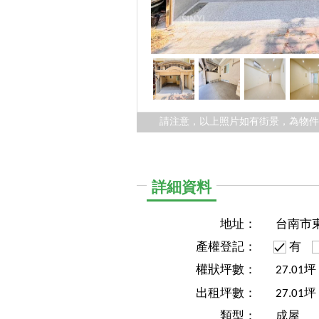
請注意，以上照片如有街景，為物
詳細資料
地址：
台南市
產權登記：
有
權狀坪數：
27.01
出租坪數：
27.01坪
類型：
成屋