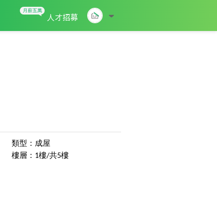
人才招募
類型：成屋
樓層：1樓/共5樓