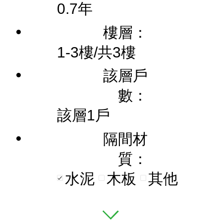
0.7年
樓層：
1-3樓/共3樓
該層戶
數：
該層1戶
隔間材
質：
水泥
木板
其他