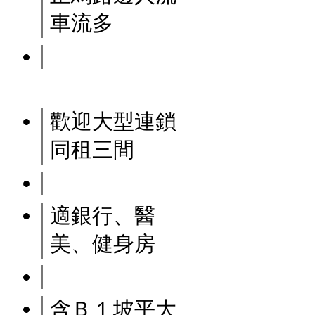
車流多
歡迎大型連鎖
同租三間
適銀行、醫
美、健身房
含Ｂ１坡平大