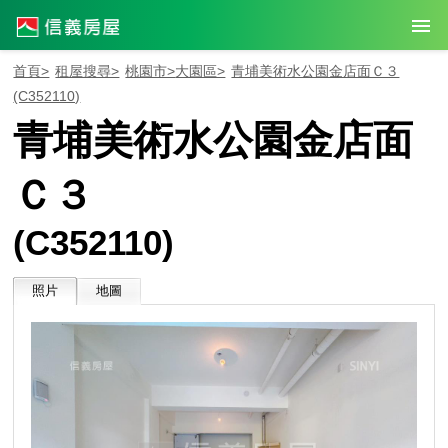
首頁>
租屋搜尋>
桃園市>
大園區>
青埔美術水公園金店面Ｃ３
(C352110)
青埔美術水公園金店面
Ｃ３
(C352110)
照片
地圖