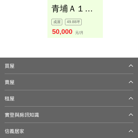
青埔Ａ１８大面寬店面
成屋
49.88坪
50,000
元/月
買屋
賣屋
租屋
實登與房訊知識
信義居家