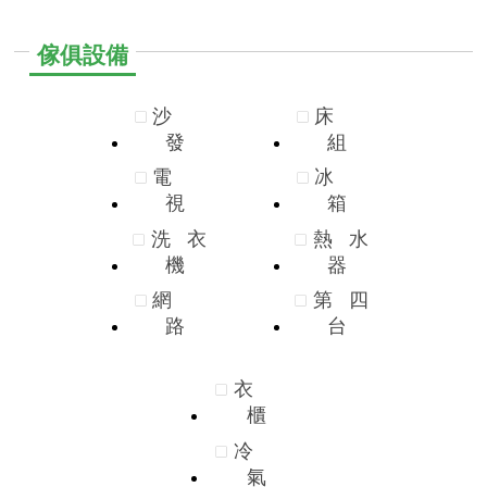
傢俱設備
沙
床
發
組
電
冰
視
箱
洗
衣
熱
水
機
器
網
第
四
路
台
衣
櫃
冷
氣