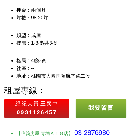
押金：兩個月
坪數：98.20坪
類型：成屋
樓層：1-3樓/共3樓
格局：4廳3衛
社區：--
地址：桃園市大園區領航南路二段
租屋專線：
經紀人員
王奕中
我要留言
0931126457
03-2876980
【信義房屋 青埔Ａ１８店】