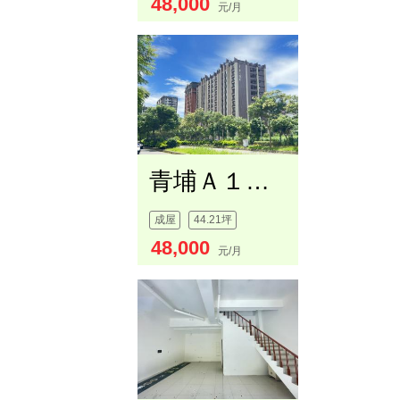
48,000
元/月
青埔Ａ１８林立寬和金店面
成屋
44.21坪
48,000
元/月