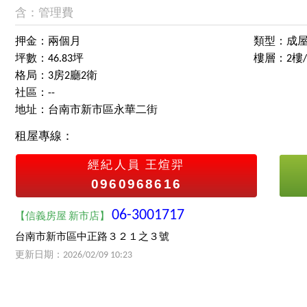
含：管理費
押金：兩個月
類型：成
坪數：46.83坪
樓層：2樓
格局：3房2廳2衛
社區：--
地址：台南市新市區永華二街
租屋專線：
經紀人員
王煊羿
0960968616
06-3001717
【信義房屋 新市店】
台南市新市區中正路３２１之３號
更新日期：2026/02/09 10:23