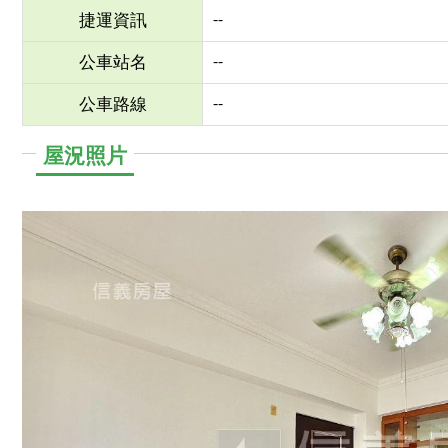
--
捷運資訊
--
公車站名
--
公車路線
屋況照片