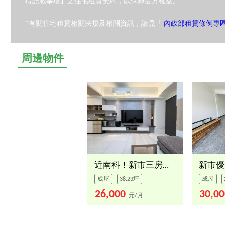
得記載事項】之住宅租賃契約，以保障雙方權益。
*有關住宅租賃相關法規及相關資訊，請見「
內政部租賃條例專
周邊物件
近南科！新市三房平車
新市優
成屋
38.23坪
成屋
26,000
30,0
元/月