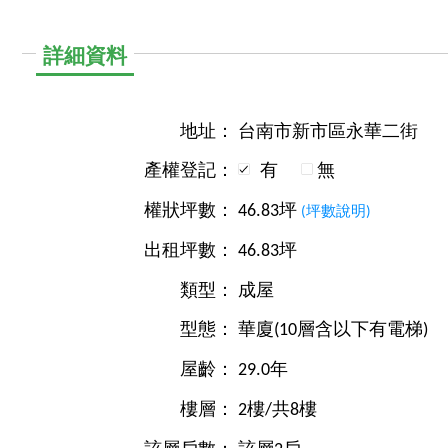
詳細資料
地址：
台南市新市區永華二街
產權登記：
有
無
權狀坪數：
46.83坪
(坪數說明)
出租坪數：
46.83坪
類型：
成屋
型態：
華廈(10層含以下有電梯)
屋齡：
29.0年
樓層：
2樓/共8樓