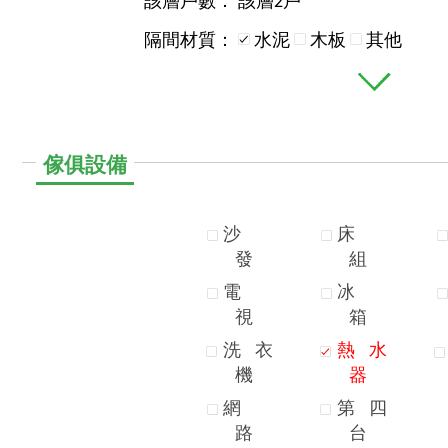
該層戶數：
該層2戶
隔間材質：
水泥
木板
其他
傢俱設備
沙
床
發
組
電
冰
視
箱
洗
衣
熱
水
機
器
網
第
四
路
台