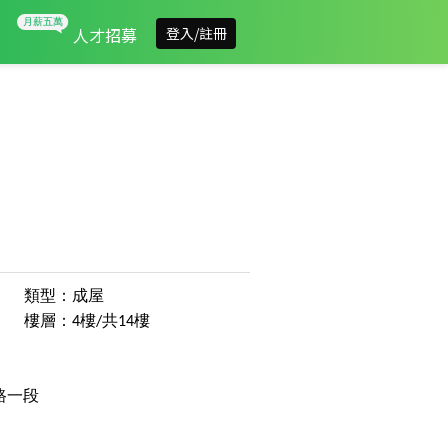
人才招募
登入/註冊
類型：成屋
樓層：4樓/共14樓
路一段