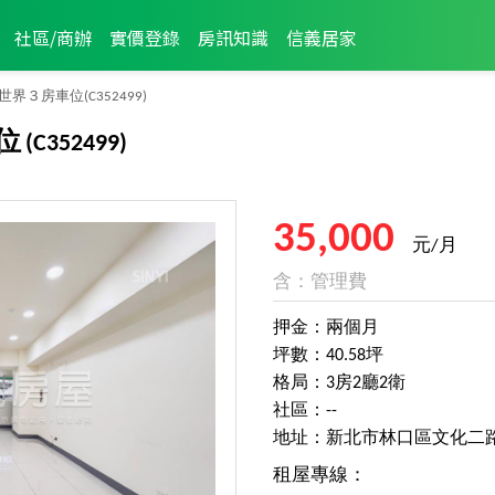
社區/商辦
實價登錄
房訊知識
信義居家
世界３房車位
(C352499)
位
(C352499)
35,000
元/月
含：管理費
押金：兩個月
坪數：40.58坪
格局：3房2廳2衛
社區：--
地址：新北市林口區文化二
租屋專線：