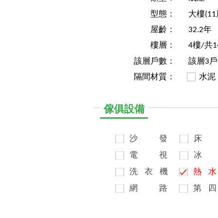
型態：
大樓(1
屋齡：
32.2年
樓層：
4樓/共1
該層戶數：
該層3戶
隔間材質：
水泥
傢俱設備
沙
發
床
電
視
冰
洗
衣
機
熱
水
網
路
第
四