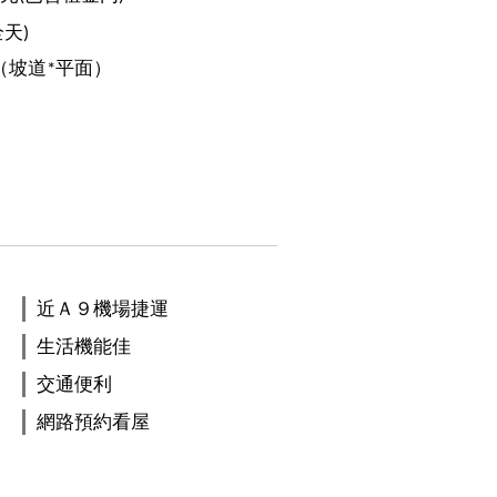
全天)
（坡道*平面）
近Ａ９機場捷運
生活機能佳
交通便利
網路預約看屋