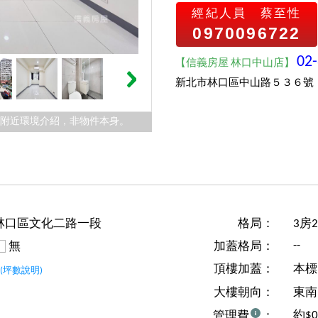
經紀人員
蔡至性
0970096722
02
【信義房屋 林口中山店】
新北市林口區中山路５３６號
件附近環境介紹，非物件本身。
林口區文化二路一段
格局：
3房
--
無
加蓋格局：
坪
頂樓加蓋：
本標
(坪數說明)
大樓朝向：
東南
約$
管理費
：