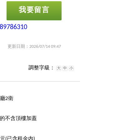
我要留言
-89786310
更新日期：2026/07/14 09:47
調整字級：
大
中
小
2廳2衛
的不含頂樓加蓋
0元(已含租金內)