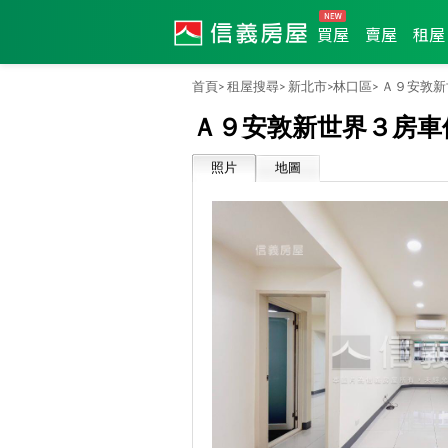
買屋
賣屋
租屋
首頁>
租屋搜尋>
新北市>
林口區>
Ａ９安敦新
Ａ９安敦新世界３房車
照片
地圖