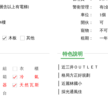
1層含以上有電梯)
警衛管理：
有(
車位：
1個
4樓
開伙：
可
寵物：
不可
木板
其他
租期：
一年
特色說明
近三井ＯＵＴＬＥＴ
組
衣
櫃
格局方正好規劃
箱
冷
氣
近麗林國小
器
天
然
瓦
斯
採光通風佳
台