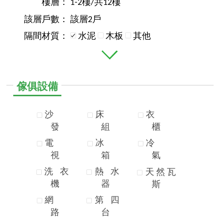
樓層：
1-2樓/共12樓
該層戶數：
該層2戶
隔間材質：
水泥
木板
其他
傢俱設備
沙
床
衣
發
組
櫃
電
冰
冷
視
箱
氣
洗
衣
熱
水
天
然
瓦
機
器
斯
網
第
四
路
台