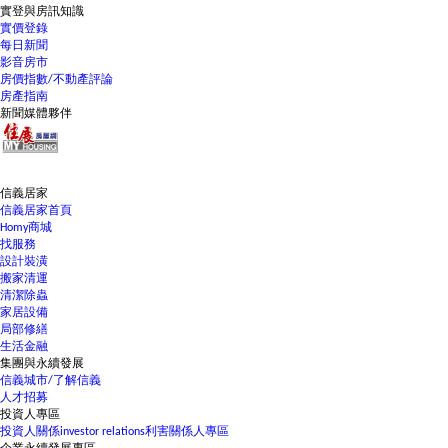
實登與房訊知識
實價登錄
每日新聞
影音房市
房價指數/不動產評論
房產指南
新聞媒體夥伴
信義居家
信義居家首頁
Homy商城
找服務
設計裝潢
搬家清運
清潔除蟲
家居設備
局部修繕
生活金融
集團與永續發展
信義城市/了解信義
人才招募
投資人專區
投資人關係
investor relations
利害關係人專區