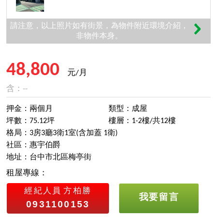
請注意，以上照片如有街景，為物件附近環境介紹，
非物件本身。
48,800
元/月
含：--
押金：兩個月
類型：成屋
坪數：75.12坪
樓層：1-2樓/共12樓
格局：3房3廳3衛1室(含加蓋 1衛)
社區：惠宇伯爵
地址：台中市北區梅亭街
租屋專線：
經紀人員
方柏勝
我要留言
0931100153