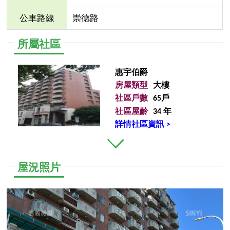
公車路線
崇德路
所屬社區
惠宇伯爵
房屋類型
大樓
社區戶數
65戶
社區屋齡
34 年
詳情社區資訊 >
屋況照片