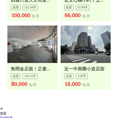
四通八達大空間金店面
近文心國小約十五米寬角店
成屋
110.16坪
成屋
92.84坪
100,000
66,000
元/月
元/月
角間金店面！正臺灣大道上
近一中商圈小資店面
成屋
139.21坪
成屋
3.00坪
80,000
16,000
元/月
元/月
買屋