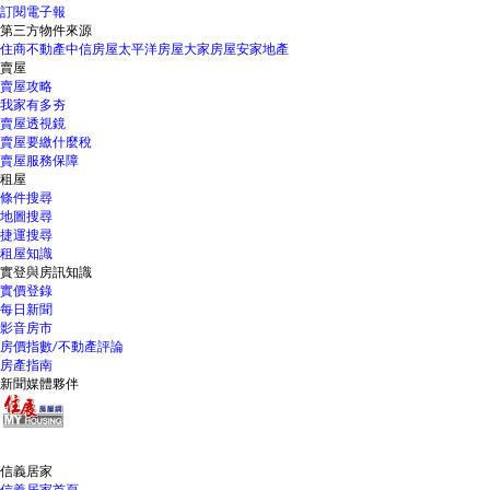
訂閱電子報
第三方物件來源
住商不動產
中信房屋
太平洋房屋
大家房屋
安家地產
賣屋
賣屋攻略
我家有多夯
賣屋透視鏡
賣屋要繳什麼稅
賣屋服務保障
租屋
條件搜尋
地圖搜尋
捷運搜尋
租屋知識
實登與房訊知識
實價登錄
每日新聞
影音房市
房價指數/不動產評論
房產指南
新聞媒體夥伴
信義居家