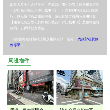
出租人及承租人請注意，內政部已修正公告【房屋租賃定型
化契約應記載及不得記載事項】，訂自109年9月1日生效施
行，倘租屋作為居住使用者，請租賃雙方簽約時使用符合
【住宅租賃定型化契約應記載及不得記載事項】之住宅租賃
契約，以保障雙方權益。
*有關住宅租賃相關法規及相關資訊，請見「
內政部租賃條
例專區
」
周邊物件