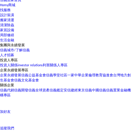
信義居家首頁
Homy商城
找服務
設計裝潢
搬家清運
清潔除蟲
家居設備
局部修繕
生活金融
集團與永續發展
信義城市/了解信義
人才招募
投資人專區
投資人關係
investor relations
利害關係人專區
企業永續發展專區
企業永續發展
信義公益基金會
信義學堂
社區一家
中華企業倫理教育協進會
台灣地方創
生基金會
信義文化基金會
關係企業
信義代銷
信義開發
信義全球資產
信義鑑定
安信建經
東京信義
中國信義
信義置業
金融機
構專區
加好友
立即看屋
經紀人員
方柏勝
0931100153
追蹤我們