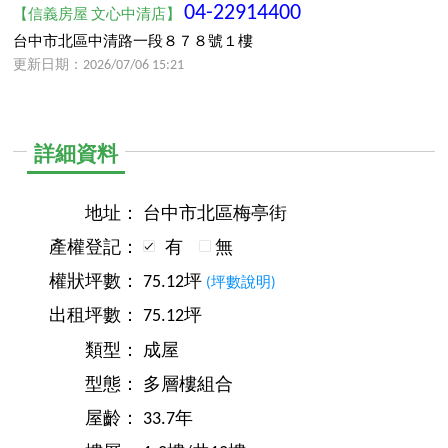
04-22914400
【信義房屋 文心中清店】
台中市北區中清路一段８７８號１樓
更新日期：2026/07/06 15:21
詳細資料
地址：
台中市北區梅亭街
產權登記：
有
無
權狀坪數：
75.12坪
(坪數說明)
出租坪數：
75.12坪
類型：
成屋
型態：
多層樓組合
屋齡：
33.7年