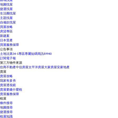
區域找屋
地圖找屋
捷運找屋
生活圈找屋
主題找屋
自備款找屋
買屋攻略
房貸專區
新建案
日本置產
買屋服務保障
公告事項
土地法第34-1專區
專屬短碼簡訊69940
訂閱電子報
第三方物件來源
住商不動產
中信房屋
太平洋房屋
大家房屋
安家地產
賣屋
賣屋攻略
我家有多夯
賣屋透視鏡
賣屋要繳什麼稅
賣屋服務保障
租屋
條件搜尋
地圖搜尋
捷運搜尋
租屋知識