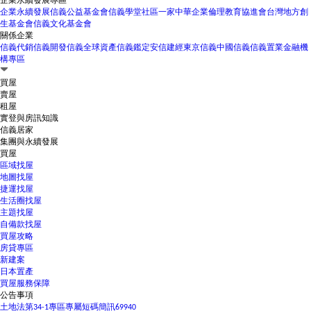
企業永續發展專區
企業永續發展
信義公益基金會
信義學堂
社區一家
中華企業倫理教育協進會
台灣地方創
生基金會
信義文化基金會
關係企業
信義代銷
信義開發
信義全球資產
信義鑑定
安信建經
東京信義
中國信義
信義置業
金融機
構專區
買屋
賣屋
租屋
實登與房訊知識
信義居家
集團與永續發展
買屋
區域找屋
地圖找屋
捷運找屋
生活圈找屋
主題找屋
自備款找屋
買屋攻略
房貸專區
新建案
日本置產
買屋服務保障
公告事項
土地法第34-1專區
專屬短碼簡訊69940