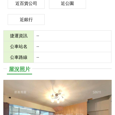
近百貨公司
近公園
近銀行
--
捷運資訊
--
公車站名
--
公車路線
屋況照片