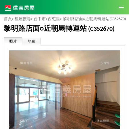
首頁>
租屋搜尋>
台中市>
西屯區>
黎明路店面○近朝馬轉運站
(C352670)
黎明路店面○近朝馬轉運站
(C352670)
照片
地圖