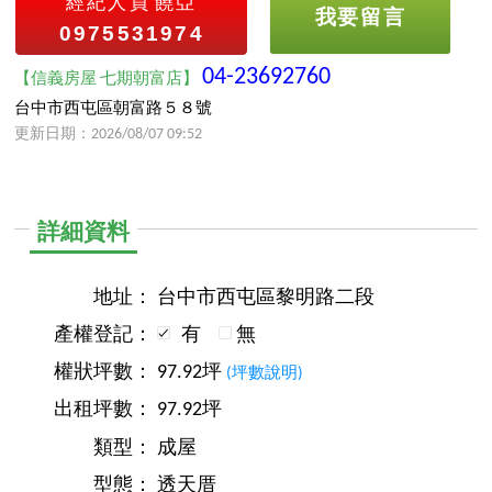
經紀人員
饒亞
我要留言
0975531974
04-23692760
【信義房屋 七期朝富店】
台中市西屯區朝富路５８號
更新日期：2026/08/07 09:52
詳細資料
地址：
台中市西屯區黎明路二段
產權登記：
有
無
權狀坪數：
97.92坪
(坪數說明)
出租坪數：
97.92坪
類型：
成屋
型態：
透天厝