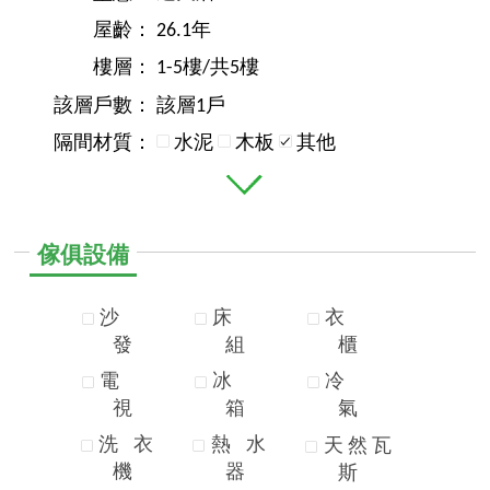
屋齡：
26.1年
樓層：
1-5樓/共5樓
該層戶數：
該層1戶
隔間材質：
水泥
木板
其他
傢俱設備
沙
床
衣
發
組
櫃
電
冰
冷
視
箱
氣
洗
衣
熱
水
天
然
瓦
機
器
斯