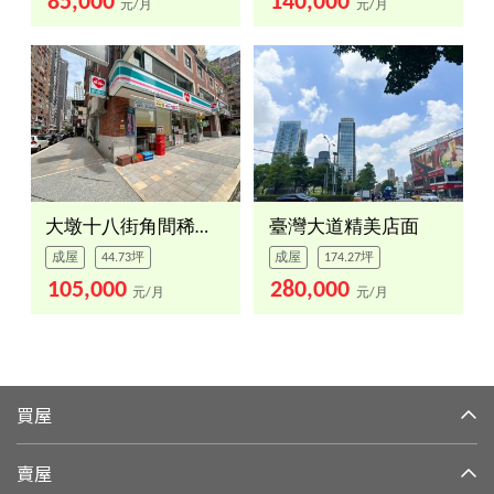
85,000
140,000
元/月
元/月
大墩十八街角間稀有金店面
臺灣大道精美店面
成屋
44.73坪
成屋
174.27坪
105,000
280,000
元/月
元/月
買屋
賣屋