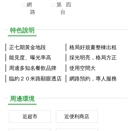
網
第
四
路
台
特色說明
正七期黃金地段
格局好規畫整棟出租
能見度、曝光率高
採光明亮，格局方正
周邊多知名餐飲品牌
使用空間大
臨約２０米路顯眼透店
網路預約，專人服務
周邊環境
近超市
近便利商店