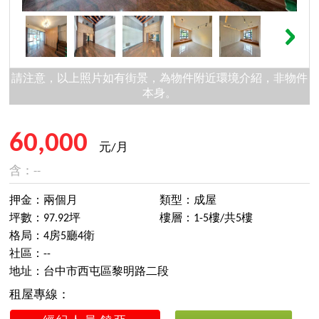
請注意，以上照片如有街景，為物件附近環境介紹，非物件
本身。
60,000
元/月
含：--
押金：兩個月
類型：成屋
坪數：97.92坪
樓層：1-5樓/共5樓
格局：4房5廳4衛
社區：--
地址：台中市西屯區黎明路二段
租屋專線：