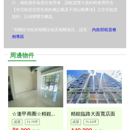
行，倘租屋作為居住使用者，請租賃雙方簽約時使用符合
【住宅租賃定型化契約應記載及不得記載事項】之住宅租賃
契約，以保障雙方權益。
*有關住宅租賃相關法規及相關資訊，請見「
內政部租賃條
例專區
」
周邊物件
☆逢甲商圈☆精銳店面☆
精銳臨路大面寬店面
成屋
51.79坪
成屋
75.41坪