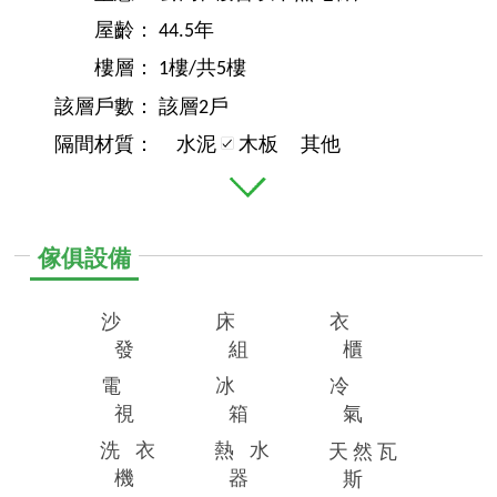
屋齡：
44.5年
樓層：
1樓/共5樓
該層戶數：
該層2戶
隔間材質：
水泥
木板
其他
傢俱設備
沙
床
衣
發
組
櫃
電
冰
冷
視
箱
氣
洗
衣
熱
水
天
然
瓦
機
器
斯