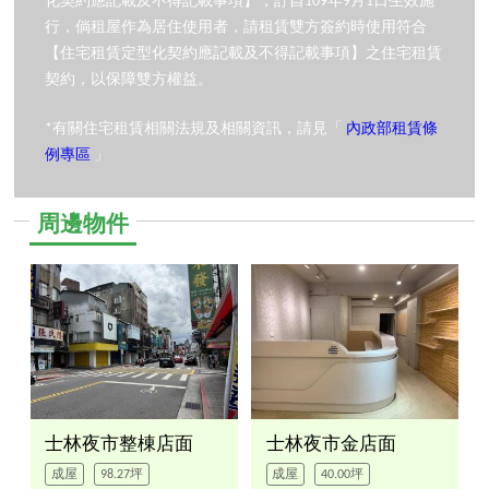
化契約應記載及不得記載事項】，訂自109年9月1日生效施
行，倘租屋作為居住使用者，請租賃雙方簽約時使用符合
【住宅租賃定型化契約應記載及不得記載事項】之住宅租賃
契約，以保障雙方權益。
*有關住宅租賃相關法規及相關資訊，請見「
內政部租賃條
例專區
」
周邊物件
士林夜市整棟店面
士林夜市金店面
成屋
98.27坪
成屋
40.00坪