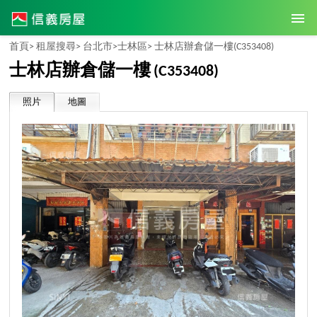
首頁>
租屋搜尋>
台北市>
士林區>
士林店辦倉儲一樓
(C353408)
士林店辦倉儲一樓
(C353408)
照片
地圖