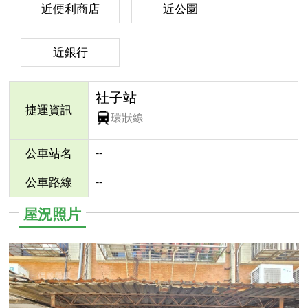
近便利商店
近公園
近銀行
社子站
捷運資訊
環狀線
--
公車站名
--
公車路線
屋況照片