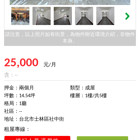
請注意，以上照片如有街景，為物件附近環境介紹，非物件
本身。
25,000
元/月
含：--
押金：兩個月
類型：成屋
坪數：14.54坪
樓層：1樓/共5樓
格局：1廳
社區：--
地址：台北市士林區社中街
租屋專線：