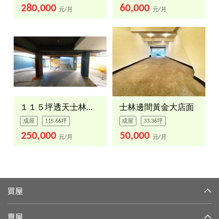
280,000
60,000
元/月
元/月
１１５坪透天士林夜市誠租
士林邊間黃金大店面
成屋
115.66坪
成屋
33.36坪
250,000
50,000
元/月
元/月
買屋
賣屋