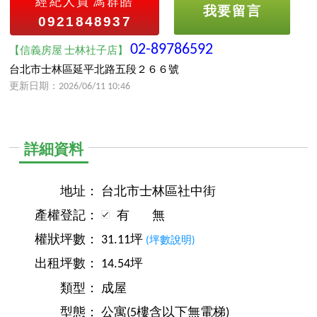
經紀人員
馮群皓
我要留言
0921848937
02-89786592
【信義房屋 士林社子店】
台北市士林區延平北路五段２６６號
更新日期：2026/06/11 10:46
詳細資料
地址：
台北市士林區社中街
產權登記：
有
無
權狀坪數：
31.11坪
(坪數說明)
出租坪數：
14.54坪
類型：
成屋
型態：
公寓(5樓含以下無電梯)