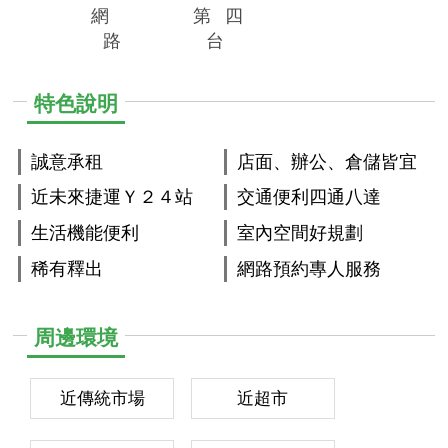
網
第
四
路
台
特色說明
誠意承租
店面、辦公、倉儲皆宜
近未來捷運Ｙ２４站
交通便利四通八達
生活機能便利
室內空間好規劃
稀有釋出
網路預約專人服務
周邊環境
近傳統市場
近超市