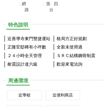
網
第
四
路
台
特色說明
近善導寺東門雙捷運站
格局方正好規劃
正隆官邸稀有小坪數
全新未使用過
２４小時全天管理
ＳＲＣ結構鋼骨制震
耐震設計達六級
歡迎來電洽詢
周邊環境
近學校
近便利商店