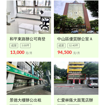
和平東路辦公可商登
中山區優質辦公室Ａ
成屋
3.00坪
成屋
52.40坪
13,000
94,500
元/月
元/月
景德大樓辦公出租
仁愛林蔭大面寬店辦