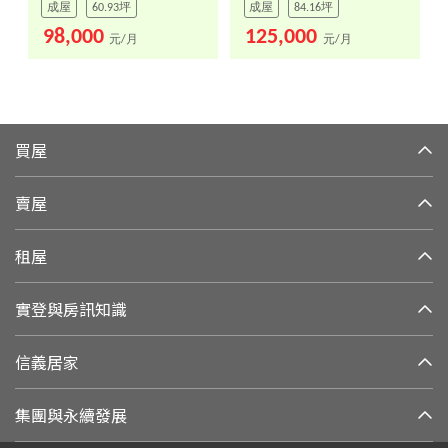
成屋
60.93坪
成屋
84.16坪
98,000
125,000
元/月
元/月
買屋
賣屋
租屋
實登與房訊知識
信義居家
集團與永續發展