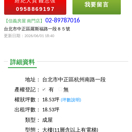
經紀人員
錢志強
我要留言
0958869197
02-89787016
【信義房屋 南門店】
台北市中正區羅斯福路一段８５號
更新日期：2026/06/01 18:40
詳細資料
地址：
台北市中正區杭州南路一段
產權登記：
有
無
權狀坪數：
18.53坪
(坪數說明)
出租坪數：
18.53坪
類型：
成屋
型態：
大樓(11層含以上有電梯)