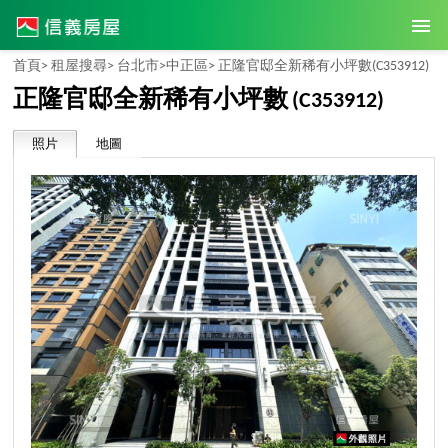
首頁>
租屋搜尋>
台北市>
中正區>
正隆官邸全新稀有小坪數
(C353912)
正隆官邸全新稀有小坪數
(C353912)
照片
地圖