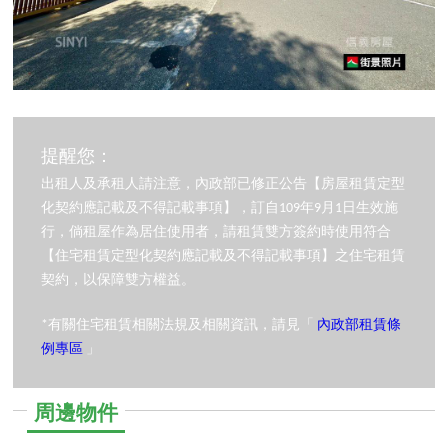
提醒您：
出租人及承租人請注意，內政部已修正公告【房屋租賃定型
化契約應記載及不得記載事項】，訂自109年9月1日生效施
行，倘租屋作為居住使用者，請租賃雙方簽約時使用符合
【住宅租賃定型化契約應記載及不得記載事項】之住宅租賃
契約，以保障雙方權益。
*有關住宅租賃相關法規及相關資訊，請見「
內政部租賃條
例專區
」
周邊物件