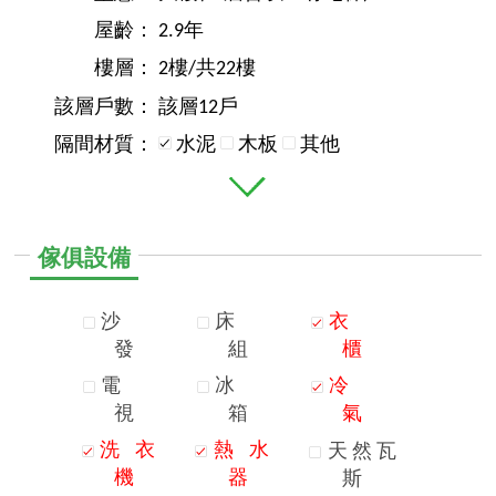
屋齡：
2.9年
樓層：
2樓/共22樓
該層戶數：
該層12戶
隔間材質：
水泥
木板
其他
傢俱設備
沙
床
衣
發
組
櫃
電
冰
冷
視
箱
氣
洗
衣
熱
水
天
然
瓦
機
器
斯