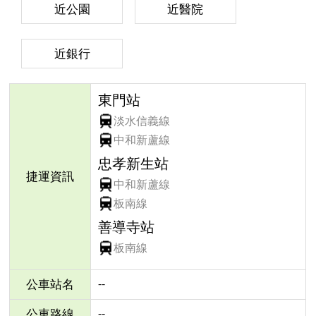
近公園
近醫院
近銀行
東門站
淡水信義線
中和新蘆線
忠孝新生站
捷運資訊
中和新蘆線
板南線
善導寺站
板南線
--
公車站名
--
公車路線