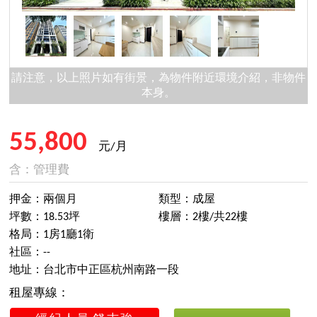
請注意，以上照片如有街景，為物件附近環境介紹，非物件
本身。
55,800
元/月
含：管理費
押金：兩個月
類型：成屋
坪數：18.53坪
樓層：2樓/共22樓
格局：1房1廳1衛
社區：--
地址：台北市中正區杭州南路一段
租屋專線：