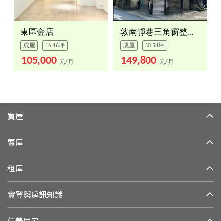
東區金店
敦南靜巷三角窗整棟透天
成屋
16.16坪
成屋
30.58坪
105,000
149,800
元/月
元/月
買屋
賣屋
租屋
實登與房訊知識
信義居家