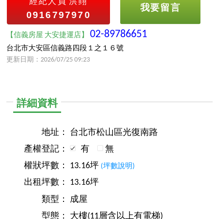
經紀人員
洪翧
我要留言
0916797970
02-89786651
【信義房屋 大安捷運店】
台北市大安區信義路四段１之１６號
更新日期：2026/07/25 09:23
詳細資料
地址：
台北市松山區光復南路
產權登記：
有
無
權狀坪數：
13.16坪
(坪數說明)
出租坪數：
13.16坪
類型：
成屋
型態：
大樓(11層含以上有電梯)