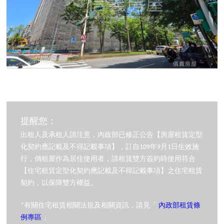
提醒您：
出租人及承租人請注意，內政部已修正公告【房屋租賃定型
化契約應記載及不得記載事項】，訂自109年9月1日生效施
行，倘租屋作為居住使用者，請租賃雙方簽約時使用符合
【住宅租賃定型化契約應記載及不得記載事項】之住宅租賃
契約，以保障雙方權益。
*有關住宅租賃相關法規及相關資訊，請見「
內政部租賃條
例專區
」