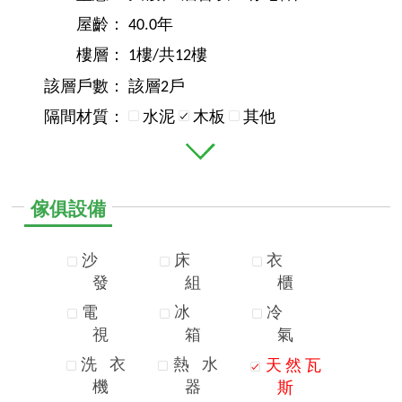
屋齡：
40.0年
樓層：
1樓/共12樓
該層戶數：
該層2戶
隔間材質：
水泥
木板
其他
傢俱設備
沙
床
衣
發
組
櫃
電
冰
冷
視
箱
氣
洗
衣
熱
水
天
然
瓦
機
器
斯