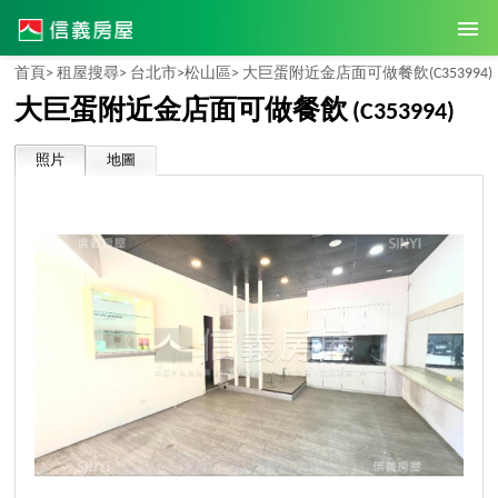
首頁>
租屋搜尋>
台北市>
松山區>
大巨蛋附近金店面可做餐飲
(C353994)
大巨蛋附近金店面可做餐飲
(C353994)
照片
地圖