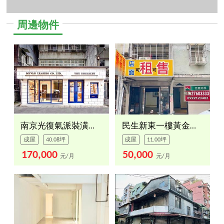
周邊物件
南京光復氣派裝潢金店面
民生新東一樓黃金店面Ｂ
成屋
40.08坪
成屋
11.00坪
170,000
50,000
元/月
元/月