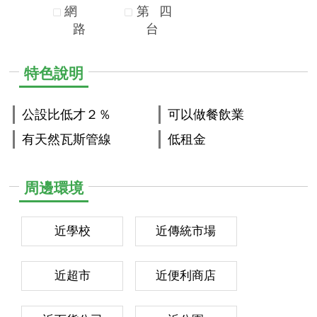
網
第
四
路
台
特色說明
公設比低才２％
可以做餐飲業
有天然瓦斯管線
低租金
周邊環境
近學校
近傳統市場
近超市
近便利商店