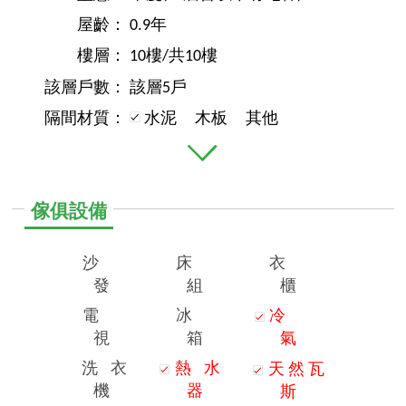
屋齡：
0.9年
樓層：
10樓/共10樓
該層戶數：
該層5戶
隔間材質：
水泥
木板
其他
傢俱設備
沙
床
衣
發
組
櫃
電
冰
冷
視
箱
氣
洗
衣
熱
水
天
然
瓦
機
器
斯