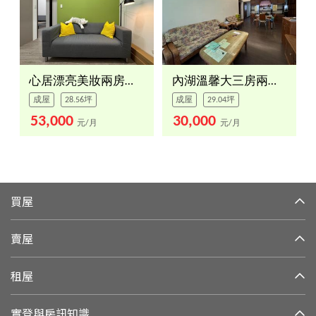
心居漂亮美妝兩房車位
內湖溫馨大三房兩衛浴
成屋
28.56坪
成屋
29.04坪
53,000
30,000
元/月
元/月
買屋
賣屋
租屋
實登與房訊知識