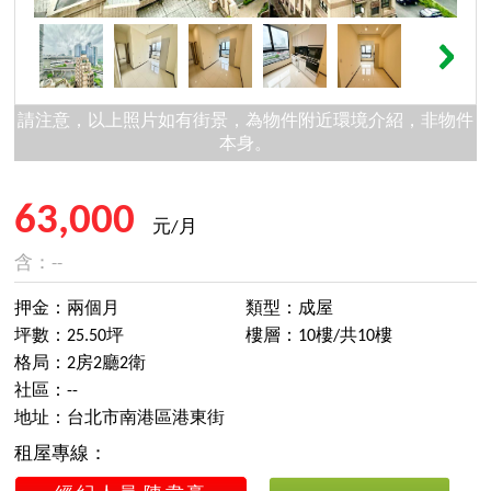
請注意，以上照片如有街景，為物件附近環境介紹，非物件
本身。
63,000
元/月
含：--
押金：兩個月
類型：成屋
坪數：25.50坪
樓層：10樓/共10樓
格局：2房2廳2衛
社區：--
地址：台北市南港區港東街
租屋專線：