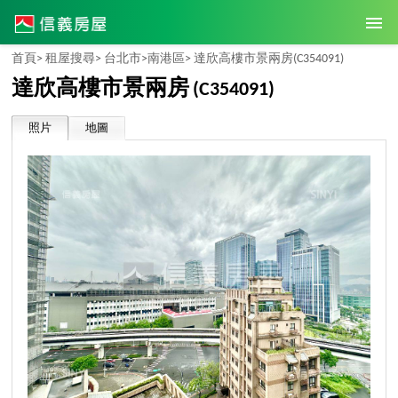
首頁>
租屋搜尋>
台北市>
南港區>
達欣高樓市景兩房
(C354091)
達欣高樓市景兩房
(C354091)
照片
地圖