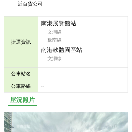
近百貨公司
南港展覽館站
文湖線
板南線
捷運資訊
南港軟體園區站
文湖線
--
公車站名
--
公車路線
屋況照片