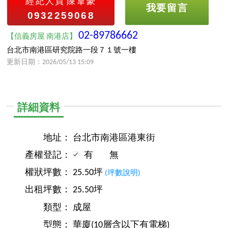
經紀人員
陳韋豪
我要留言
0932259068
02-89786662
【信義房屋 南港店】
台北市南港區研究院路一段７１號一樓
更新日期：2026/05/13 15:09
詳細資料
地址：
台北市南港區港東街
產權登記：
有
無
權狀坪數：
25.50坪
(坪數說明)
出租坪數：
25.50坪
類型：
成屋
型態：
華廈(10層含以下有電梯)