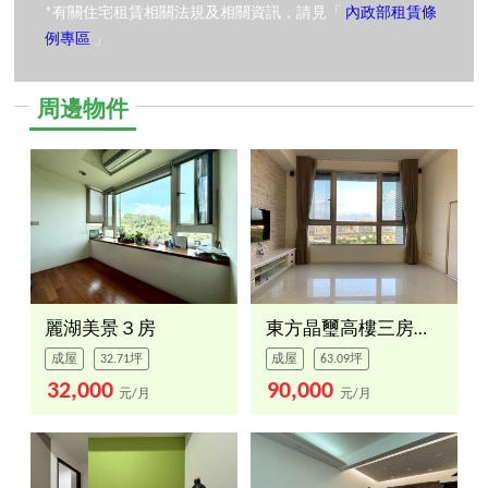
*有關住宅租賃相關法規及相關資訊，請見「
內政部租賃條
例專區
」
周邊物件
麗湖美景３房
東方晶璽高樓三房車位
成屋
32.71坪
成屋
63.09坪
32,000
90,000
元/月
元/月