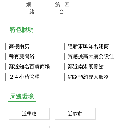
網
第
四
路
台
特色說明
高樓兩房
達新東匯知名建商
稀有雙衛浴
質感挑高大廳公設佳
鄰近知名百貨商場
鄰近南港展覽館
２４小時管理
網路預約專人服務
周邊環境
近學校
近超市