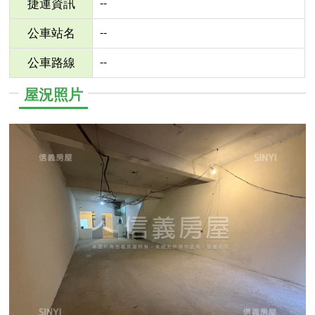
--
捷運資訊
--
公車站名
--
公車路線
屋況照片