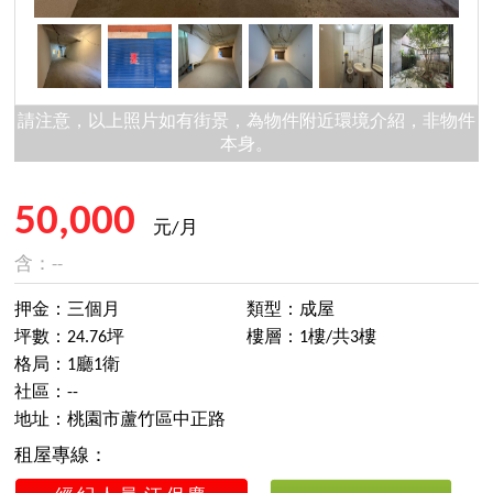
請注意，以上照片如有街景，為物件附近環境介紹，非物件
本身。
50,000
元/月
含：--
押金：三個月
類型：成屋
坪數：24.76坪
樓層：1樓/共3樓
格局：1廳1衛
社區：--
地址：桃園市蘆竹區中正路
租屋專線：