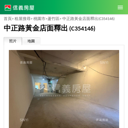
首頁>
租屋搜尋>
桃園市>
蘆竹區>
中正路黃金店面釋出
(C354146)
中正路黃金店面釋出
(C354146)
照片
地圖