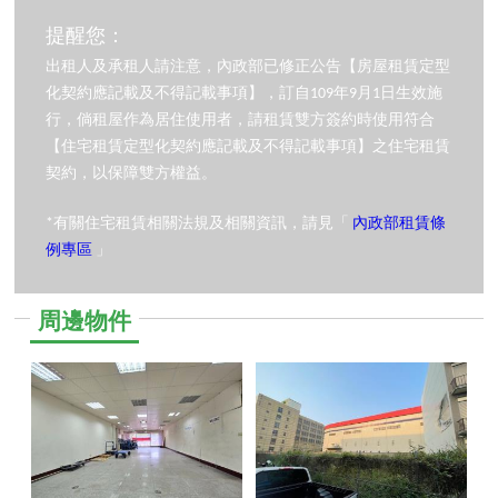
提醒您：
出租人及承租人請注意，內政部已修正公告【房屋租賃定型
化契約應記載及不得記載事項】，訂自109年9月1日生效施
行，倘租屋作為居住使用者，請租賃雙方簽約時使用符合
【住宅租賃定型化契約應記載及不得記載事項】之住宅租賃
契約，以保障雙方權益。
*有關住宅租賃相關法規及相關資訊，請見「
內政部租賃條
例專區
」
周邊物件