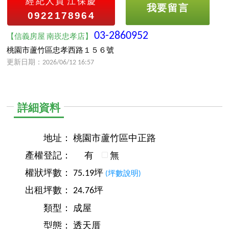
經紀人員
江保慶
我要留言
0922178964
03-2860952
【信義房屋 南崁忠孝店】
桃園市蘆竹區忠孝西路１５６號
更新日期：2026/06/12 16:57
詳細資料
地址：
桃園市蘆竹區中正路
產權登記：
有
無
權狀坪數：
75.19坪
(坪數說明)
出租坪數：
24.76坪
類型：
成屋
型態：
透天厝