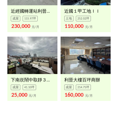
近經國轉運站利晉大樓店面
近國１甲工地ＩＩ
成屋
115.97坪
土地
252.02坪
230,000
110,000
元/月
元/月
下南崁鬧中取靜３房車位
利晉大樓百坪商辦
成屋
41.10坪
成屋
214.75坪
25,000
160,000
元/月
元/月