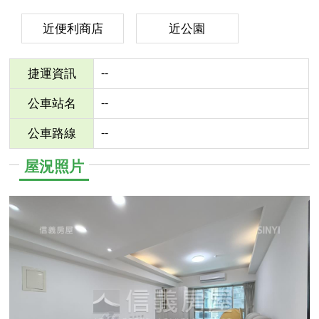
近便利商店
近公園
--
捷運資訊
--
公車站名
--
公車路線
屋況照片