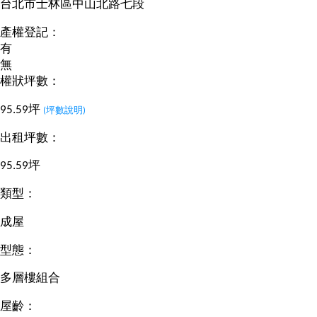
台北市士林區中山北路七段
產權登記：
有
無
權狀坪數：
95.59坪
(坪數說明)
出租坪數：
95.59坪
類型：
成屋
型態：
多層樓組合
屋齡：