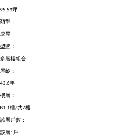
95.59坪
類型：
成屋
型態：
多層樓組合
屋齡：
43.6年
樓層：
B1-1樓/共7樓
該層戶數：
該層1戶