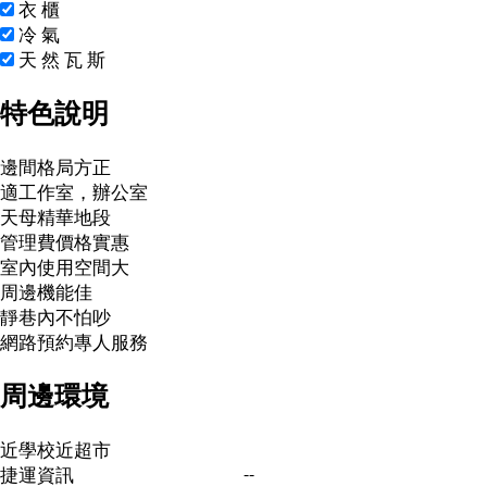
衣
櫃
冷
氣
天
然
瓦
斯
特色說明
邊間格局方正
適工作室，辦公室
天母精華地段
管理費價格實惠
室內使用空間大
周邊機能佳
靜巷內不怕吵
網路預約專人服務
周邊環境
近學校
近超市
--
捷運資訊