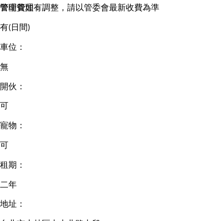
管理費如有調整，請以管委會最新收費為準
警衛管理：
有(日間)
車位：
無
開伙：
可
寵物：
可
租期：
二年
地址：