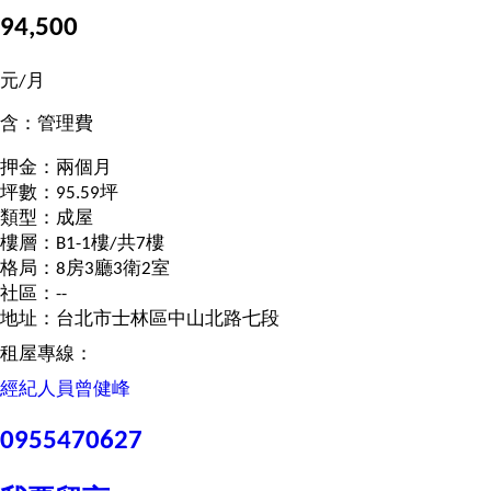
94,500
元/月
含：管理費
押金：兩個月
坪數：95.59坪
類型：成屋
樓層：B1-1樓/共7樓
格局：8房3廳3衛2室
社區：--
地址：台北市士林區中山北路七段
租屋專線：
經紀人員
曾健峰
0955470627