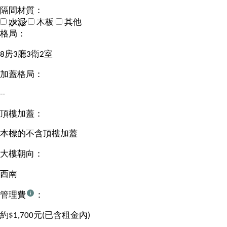
隔間材質：
水泥
木板
其他
格局：
8房3廳3衛2室
加蓋格局：
--
頂樓加蓋：
本標的不含頂樓加蓋
大樓朝向：
西南
管理費
：
約$1,700元(已含租金內)