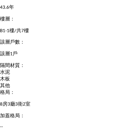
43.6年
樓層：
B1-1樓/共7樓
該層戶數：
該層1戶
隔間材質：
水泥
木板
其他
格局：
8房3廳3衛2室
加蓋格局：
--