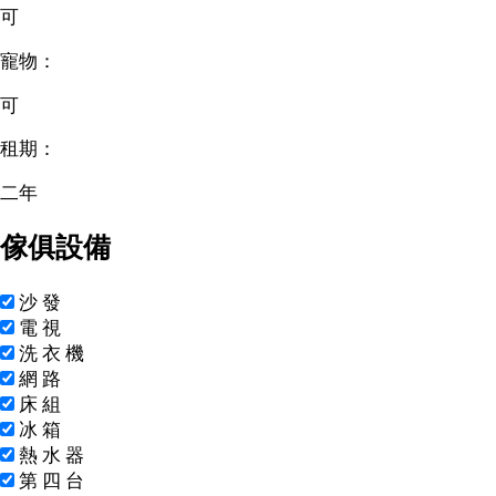
可
寵物：
可
租期：
二年
傢俱設備
沙
發
電
視
洗
衣
機
網
路
床
組
冰
箱
熱
水
器
第
四
台