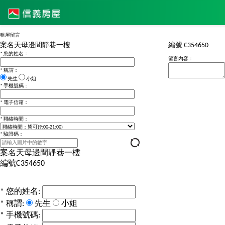
租屋留言
案名
天母邊間靜巷一樓
編號
C354650
*
您的姓名：
留言內容：
*
稱謂：
先生
小姐
*
手機號碼：
*
電子信箱：
*
聯絡時間：
*
驗證碼：
案名
天母邊間靜巷一樓
編號
C354650
*
您的姓名:
*
稱謂:
先生
小姐
*
手機號碼: