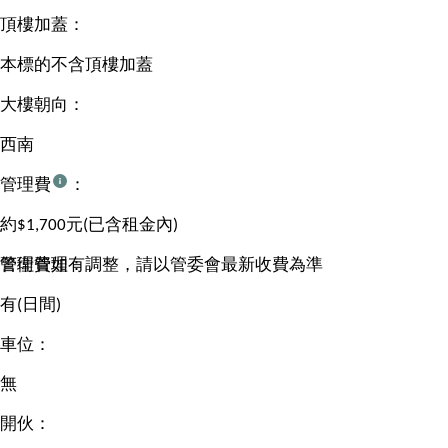
頂樓加蓋：
本標的不含頂樓加蓋
大樓朝向：
西南
管理費
：
約$1,700元(已含租金內)
管理費如有調整，請以管委會最新收費為準
警衛管理：
有(日間)
車位：
無
開伙：