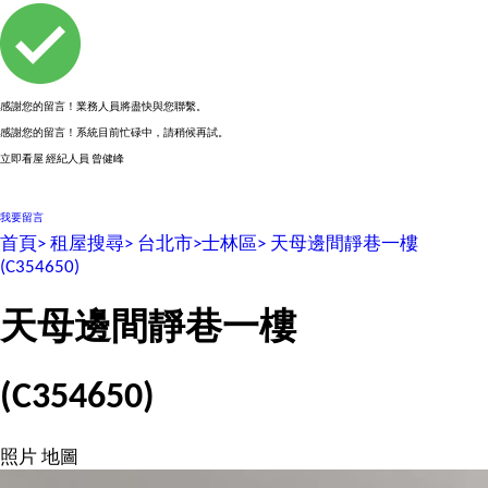
感謝您的留言！業務人員將盡快與您聯繫。
感謝您的留言！系統目前忙碌中，請稍候再試。
立即看屋
經紀人員
曾健峰
0955470627
我要留言
首頁>
租屋搜尋>
台北市>
士林區>
天母邊間靜巷一樓
(C354650)
天母邊間靜巷一樓
(C354650)
照片
地圖