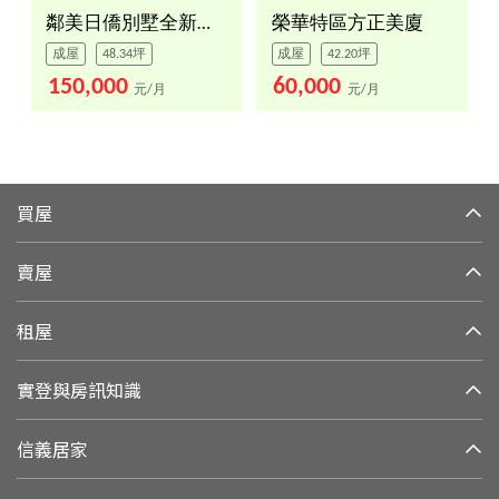
鄰美日僑別墅全新裝潢
榮華特區方正美廈
成屋
48.34坪
成屋
42.20坪
150,000
60,000
元/月
元/月
買屋
賣屋
租屋
實登與房訊知識
信義居家