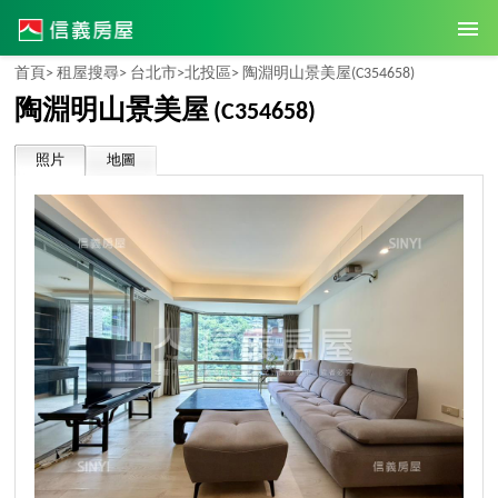
首頁>
租屋搜尋>
台北市>
北投區>
陶淵明山景美屋
(C354658)
陶淵明山景美屋
(C354658)
照片
地圖