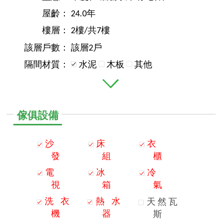
屋齡：
24.0年
樓層：
2樓/共7樓
該層戶數：
該層2戶
隔間材質：
水泥
木板
其他
傢俱設備
沙
床
衣
發
組
櫃
電
冰
冷
視
箱
氣
洗
衣
熱
水
天
然
瓦
機
器
斯