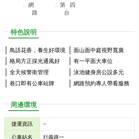
網
第
四
路
台
特色說明
鳥語花香，養生好環境
面山面中庭視野寬廣
格局方正採光通風好
有一平面大車位
全天候警衛管理
泳池健身房公設多元
巷口即有公車站牌
網路預約專人帶看服務
周邊環境
--
捷運資訊
公車站名
行義路一