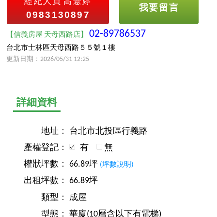
經紀人員
高薏婷
我要留言
0983130897
02-89786537
【信義房屋 天母西路店】
台北市士林區天母西路５５號１樓
更新日期：2026/05/31 12:25
詳細資料
地址：
台北市北投區行義路
產權登記：
有
無
權狀坪數：
66.89坪
(坪數說明)
出租坪數：
66.89坪
類型：
成屋
型態：
華廈(10層含以下有電梯)