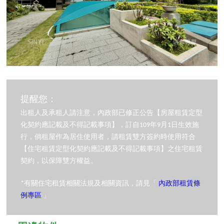
提醒您：
出租人及承租人請注意，內政部已修正公告【房屋租賃定型
化契約應記載及不得記載事項】，訂自109年9月1日生效施
行，倘租屋作為居住使用者，請租賃雙方簽約時使用符合
【住宅租賃定型化契約應記載及不得記載事項】之住宅租賃
契約，以保障雙方權益。
*有關住宅租賃相關法規及相關資訊，請見「
內政部租賃條
例專區
」