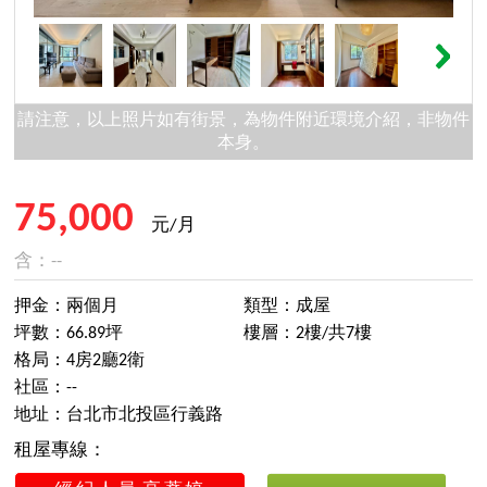
請注意，以上照片如有街景，為物件附近環境介紹，非物件
本身。
75,000
元/月
含：--
押金：兩個月
類型：成屋
坪數：66.89坪
樓層：2樓/共7樓
格局：4房2廳2衛
社區：--
地址：台北市北投區行義路
租屋專線：