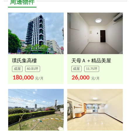
周邊物件
璞氏集高樓
天母Ａ＋精品美屋
成屋
60.81坪
成屋
11.75坪
180,000
26,000
元/月
元/月