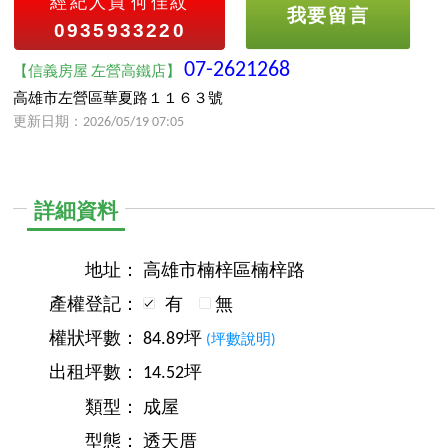
經紀人員
何佳紋
我要留言
0935933220
07-2621268
【信義房屋 左營高鐵店】
高雄市左營區華夏路１１６３號
更新日期：2026/05/19 07:05
詳細資料
地址：
高雄市楠梓區楠梓路
產權登記：
有
無
權狀坪數：
84.89坪
(坪數說明)
出租坪數：
14.52坪
類型：
成屋
型態：
透天厝