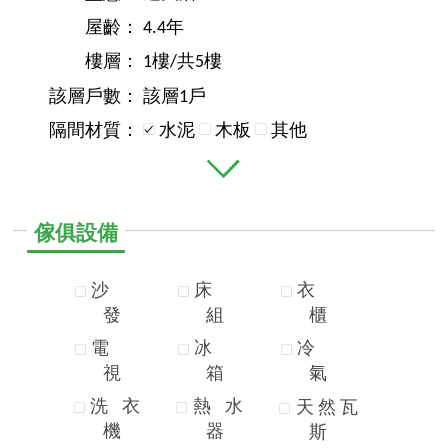
屋齡：
4.4年
樓層：
1樓/共5樓
該層戶數：
該層1戶
隔間材質：
水泥
木板
其他
傢俱設備
沙
床
衣
發
組
櫃
電
冰
冷
視
箱
氣
洗
衣
熱
水
天
然
瓦
機
器
斯