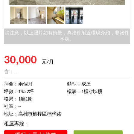
請注意，以上照片如有街景，為物件附近環境介紹，非物件
本身。
30,000
元/月
含：--
押金：兩個月
類型：成屋
坪數：14.52坪
樓層：1樓/共5樓
格局：1廳1衛
社區：--
地址：高雄市楠梓區楠梓路
租屋專線：