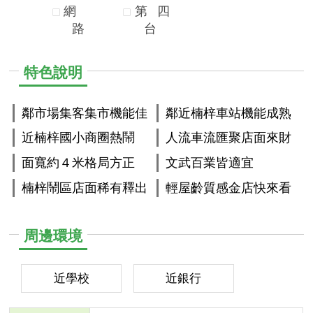
網
第
四
路
台
特色說明
鄰市場集客集市機能佳
鄰近楠梓車站機能成熟
近楠梓國小商圈熱鬧
人流車流匯聚店面來財
面寬約４米格局方正
文武百業皆適宜
楠梓鬧區店面稀有釋出
輕屋齡質感金店快來看
周邊環境
近學校
近銀行