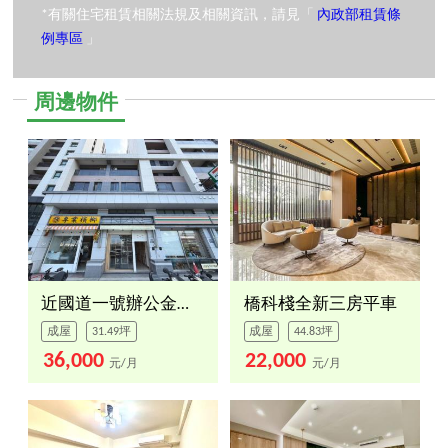
*有關住宅租賃相關法規及相關資訊，請見「
內政部租賃條
例專區
」
周邊物件
近國道一號辦公金店面
橋科棧全新三房平車
成屋
31.49坪
成屋
44.83坪
36,000
22,000
元/月
元/月