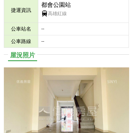
都會公園站
捷運資訊
高雄紅線
--
公車站名
--
公車路線
屋況照片