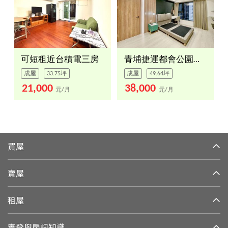
可短租近台積電三房
青埔捷運都會公園３房平車
成屋
33.75坪
成屋
49.64坪
21,000
38,000
元/月
元/月
買屋
賣屋
租屋
實登與房訊知識