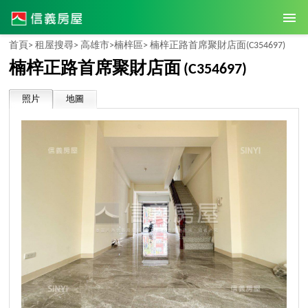
首頁>
租屋搜尋>
高雄市>
楠梓區>
楠梓正路首席聚財店面
(C354697)
楠梓正路首席聚財店面
(C354697)
照片
地圖