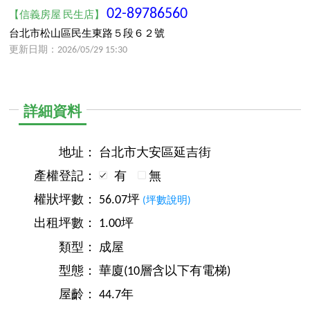
02-89786560
【信義房屋 民生店】
台北市松山區民生東路５段６２號
更新日期：2026/05/29 15:30
詳細資料
地址：
台北市大安區延吉街
產權登記：
有
無
權狀坪數：
56.07坪
(坪數說明)
出租坪數：
1.00坪
類型：
成屋
型態：
華廈(10層含以下有電梯)
屋齡：
44.7年