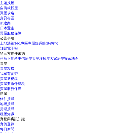
主題找屋
自備款找屋
買屋攻略
房貸專區
新建案
日本置產
買屋服務保障
公告事項
土地法第34-1專區
專屬短碼簡訊69940
訂閱電子報
第三方物件來源
住商不動產
中信房屋
太平洋房屋
大家房屋
安家地產
賣屋
賣屋攻略
我家有多夯
賣屋透視鏡
賣屋要繳什麼稅
賣屋服務保障
租屋
條件搜尋
地圖搜尋
捷運搜尋
租屋知識
實登與房訊知識
實價登錄
每日新聞