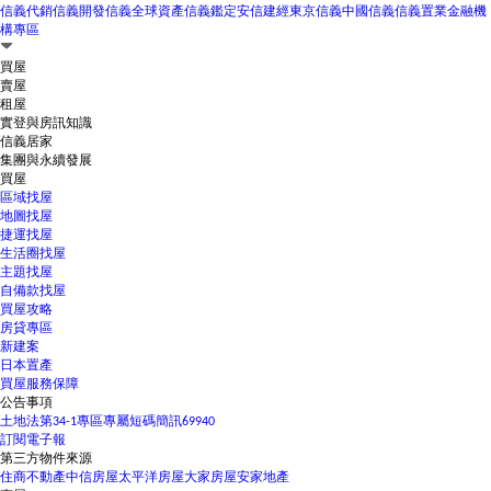
信義代銷
信義開發
信義全球資產
信義鑑定
安信建經
東京信義
中國信義
信義置業
金融機
構專區
買屋
賣屋
租屋
實登與房訊知識
信義居家
集團與永續發展
買屋
區域找屋
地圖找屋
捷運找屋
生活圈找屋
主題找屋
自備款找屋
買屋攻略
房貸專區
新建案
日本置產
買屋服務保障
公告事項
土地法第34-1專區
專屬短碼簡訊69940
訂閱電子報
第三方物件來源
住商不動產
中信房屋
太平洋房屋
大家房屋
安家地產