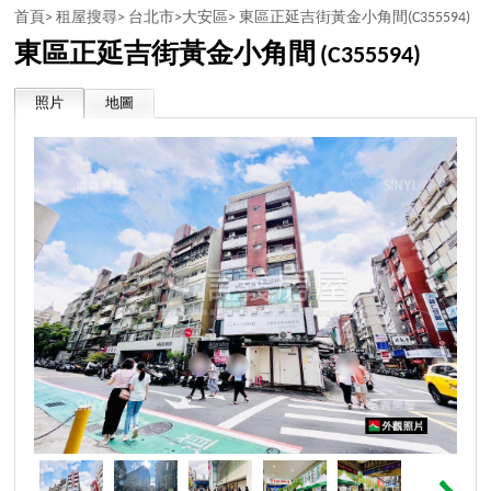
首頁>
租屋搜尋>
台北市>
大安區>
東區正延吉街黃金小角間
(C355594)
東區正延吉街黃金小角間
(C355594)
照片
地圖