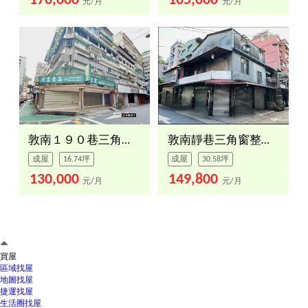
170,000
105,000
元/月
元/月
敦南１９０巷三角金店
敦南靜巷三角窗整棟透天
成屋
16.74坪
成屋
30.58坪
130,000
149,800
元/月
元/月
買屋
區域找屋
地圖找屋
捷運找屋
生活圈找屋