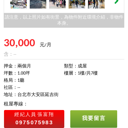
請注意，以上照片如有街景，為物件附近環境介紹，非物件
本身。
30,000
元/月
含：--
押金：兩個月
類型：成屋
坪數：1.00坪
樓層：1樓/共7樓
格局：1廳
社區：--
地址：台北市大安區延吉街
租屋專線：
經紀人員
張富翔
我要留言
0975075983