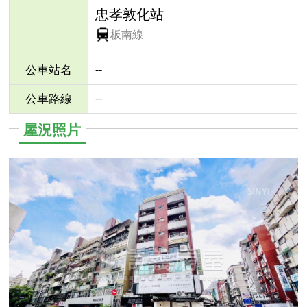
忠孝敦化站
板南線
--
公車站名
--
公車路線
屋況照片