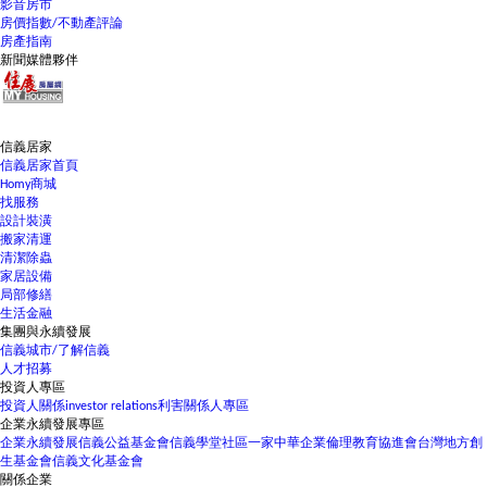
影音房市
房價指數/不動產評論
房產指南
新聞媒體夥伴
信義居家
信義居家首頁
Homy商城
找服務
設計裝潢
搬家清運
清潔除蟲
家居設備
局部修繕
生活金融
集團與永續發展
信義城市/了解信義
人才招募
投資人專區
投資人關係
investor relations
利害關係人專區
企業永續發展專區
企業永續發展
信義公益基金會
信義學堂
社區一家
中華企業倫理教育協進會
台灣地方創
生基金會
信義文化基金會
關係企業