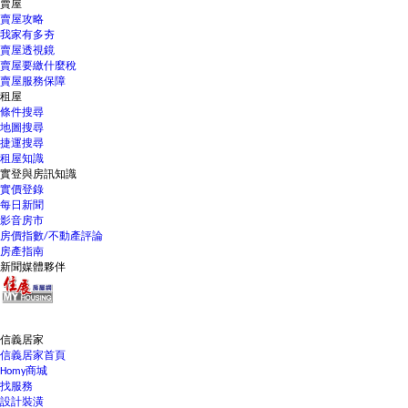
賣屋
賣屋攻略
我家有多夯
賣屋透視鏡
賣屋要繳什麼稅
賣屋服務保障
租屋
條件搜尋
地圖搜尋
捷運搜尋
租屋知識
實登與房訊知識
實價登錄
每日新聞
影音房市
房價指數/不動產評論
房產指南
新聞媒體夥伴
信義居家
信義居家首頁
Homy商城
找服務
設計裝潢