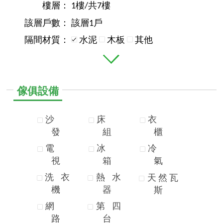
樓層：
1樓/共7樓
該層戶數：
該層1戶
隔間材質：
水泥
木板
其他
傢俱設備
沙
床
衣
發
組
櫃
電
冰
冷
視
箱
氣
洗
衣
熱
水
天
然
瓦
機
器
斯
網
第
四
路
台