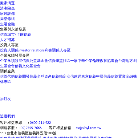
搬家清運
清潔除蟲
家居設備
局部修繕
生活金融
集團與永續發展
信義城市/了解信義
人才招募
投資人專區
投資人關係
investor relations
利害關係人專區
企業永續發展專區
企業永續發展
信義公益基金會
信義學堂
社區一家
中華企業倫理教育協進會
台灣地方創
生基金會
信義文化基金會
關係企業
信義代銷
信義開發
信義全球資產
信義鑑定
安信建經
東京信義
中國信義
信義置業
金融機
構專區
加好友
追蹤我們
客戶權益專線
:
0800-211-922
網路客服：
(02)2755-7666
客戶權益信箱：
cs@sinyi.com.tw
110 台北市信義區信義路五段100號