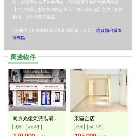
行，倘租屋作為居住使用者，請租賃雙方簽約時使用符合
【住宅租賃定型化契約應記載及不得記載事項】之住宅租賃
契約，以保障雙方權益。
*有關住宅租賃相關法規及相關資訊，請見「
內政部租賃條
例專區
」
周邊物件
南京光復氣派裝潢金店面
東區金店
成屋
40.08坪
成屋
16.16坪