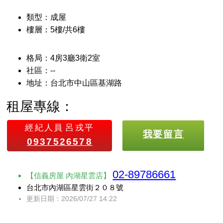
類型：成屋
樓層：5樓/共6樓
格局：4房3廳3衛2室
社區：--
地址：台北市中山區基湖路
租屋專線：
經紀人員
呂戎平
我要留言
0937526578
02-89786661
【信義房屋 內湖星雲店】
台北市內湖區星雲街２０８號
更新日期：2026/07/27 14:22