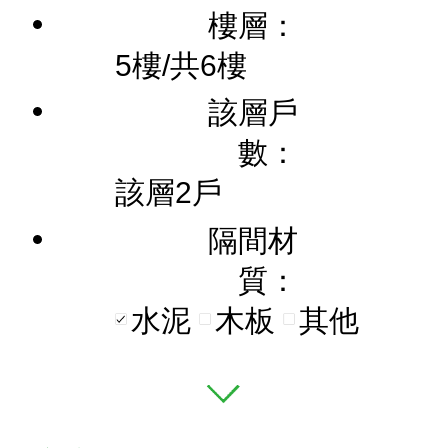
樓層：
5樓/共6樓
該層戶
數：
該層2戶
隔間材
質：
水泥
木板
其他