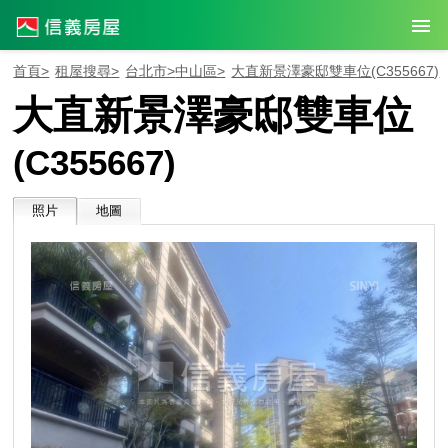
首頁>
租屋搜尋>
台北市>
中山區>
大直新景澤豪邸雙車位
(C355667)
大直新景澤豪邸雙車位
(C355667)
照片
地圖