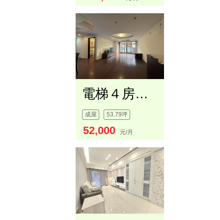
電梯４房坡平車位
成屋
53.79坪
52,000
元/月