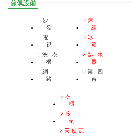
傢俱設備
沙
床
發
組
電
冰
視
箱
洗
衣
熱
水
機
器
網
第
四
路
台
衣
櫃
冷
氣
天
然
瓦