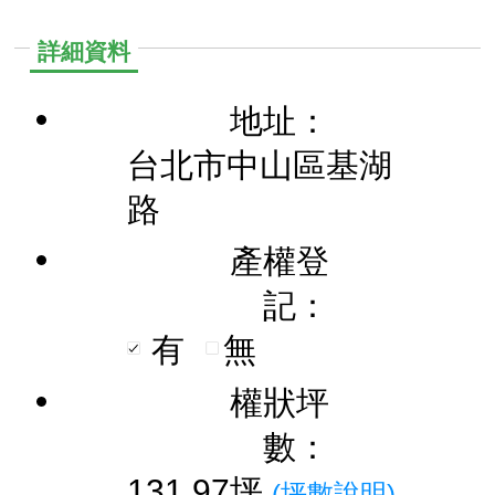
詳細資料
地址：
台北市中山區基湖
路
產權登
記：
有
無
權狀坪
數：
131.97坪
(坪數說明)