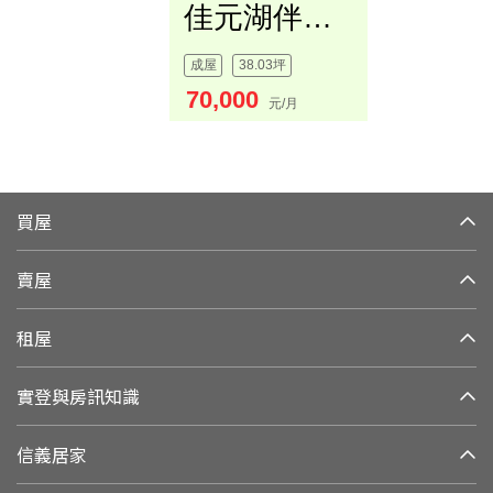
佳元湖伴三房車位
成屋
38.03坪
70,000
元/月
買屋
賣屋
租屋
實登與房訊知識
信義居家