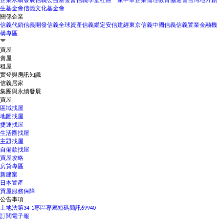
企業永續發展
信義公益基金會
信義學堂
社區一家
中華企業倫理教育協進會
台灣地方創
生基金會
信義文化基金會
關係企業
信義代銷
信義開發
信義全球資產
信義鑑定
安信建經
東京信義
中國信義
信義置業
金融機
構專區
買屋
賣屋
租屋
實登與房訊知識
信義居家
集團與永續發展
買屋
區域找屋
地圖找屋
捷運找屋
生活圈找屋
主題找屋
自備款找屋
買屋攻略
房貸專區
新建案
日本置產
買屋服務保障
公告事項
土地法第34-1專區
專屬短碼簡訊69940
訂閱電子報