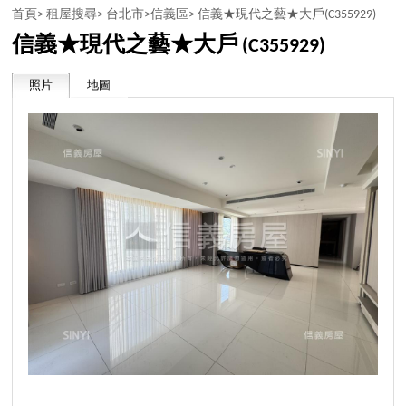
首頁>
租屋搜尋>
台北市>
信義區>
信義★現代之藝★大戶
(C355929)
信義★現代之藝★大戶
(C355929)
照片
地圖