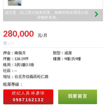
請注意，以上照片如有街景，為物件附近環境介紹，
非物件本身。
280,000
元/月
含：--
押金：兩個月
類型：成屋
坪數：128.19坪
樓層：9樓/共9樓
格局：3房1廳3.5衛
社區：--
地址：台北市信義區松仁路
租屋專線：
經紀人員
林彥瑋
我要留言
0987162132