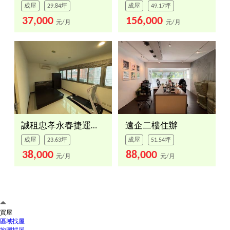
成屋
29.84坪
成屋
49.17坪
37,000
156,000
元/月
元/月
誠租忠孝永春捷運２房
遠企二樓住辦
成屋
23.63坪
成屋
51.54坪
38,000
88,000
元/月
元/月
買屋
區域找屋