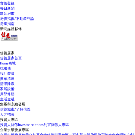
實價登錄
每日新聞
影音房市
房價指數/不動產評論
房產指南
新聞媒體夥伴
信義居家
信義居家首頁
Homy商城
找服務
設計裝潢
搬家清運
清潔除蟲
家居設備
局部修繕
生活金融
集團與永續發展
信義城市/了解信義
人才招募
投資人專區
投資人關係
investor relations
利害關係人專區
企業永續發展專區