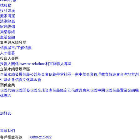
Homy商城
找服務
設計裝潢
搬家清運
清潔除蟲
家居設備
局部修繕
生活金融
集團與永續發展
信義城市/了解信義
人才招募
投資人專區
投資人關係
investor relations
利害關係人專區
企業永續發展專區
企業永續發展
信義公益基金會
信義學堂
社區一家
中華企業倫理教育協進會
台灣地方創
生基金會
信義文化基金會
關係企業
信義代銷
信義開發
信義全球資產
信義鑑定
安信建經
東京信義
中國信義
信義置業
金融機
構專區
加好友
立即看屋
經紀人員
林彥瑋
0987162132
追蹤我們
客戶權益專線
:
0800-211-922