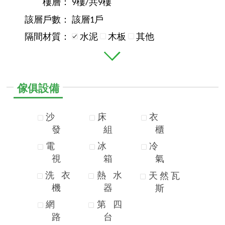
樓層：
9樓/共9樓
該層戶數：
該層1戶
隔間材質：
水泥
木板
其他
傢俱設備
沙
床
衣
發
組
櫃
電
冰
冷
視
箱
氣
洗
衣
熱
水
天
然
瓦
機
器
斯
網
第
四
路
台