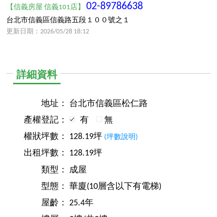
02-89786638
【信義房屋 信義101店】
台北市信義區信義路五段１００號之１
更新日期：2026/05/28 18:12
詳細資料
地址：
台北市信義區松仁路
產權登記：
有
無
權狀坪數：
128.19坪
(坪數說明)
出租坪數：
128.19坪
類型：
成屋
型態：
華廈(10層含以下有電梯)
屋齡：
25.4年