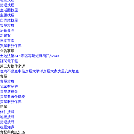
地圖找屋
捷運找屋
生活圈找屋
主題找屋
自備款找屋
買屋攻略
房貸專區
新建案
日本置產
買屋服務保障
公告事項
土地法第34-1專區
專屬短碼簡訊69940
訂閱電子報
第三方物件來源
住商不動產
中信房屋
太平洋房屋
大家房屋
安家地產
賣屋
賣屋攻略
我家有多夯
賣屋透視鏡
賣屋要繳什麼稅
賣屋服務保障
租屋
條件搜尋
地圖搜尋
捷運搜尋
租屋知識
實登與房訊知識