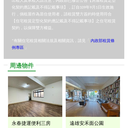
出租人及承租人請注意，內政部已修正公告【房屋租賃定型
化契約應記載及不得記載事項】，訂自109年9月1日生效施
行，倘租屋作為居住使用者，請租賃雙方簽約時使用符合
【住宅租賃定型化契約應記載及不得記載事項】之住宅租賃
契約，以保障雙方權益。
*有關住宅租賃相關法規及相關資訊，請見「
內政部租賃條
例專區
」
周邊物件
永春捷運便利三房
遠雄安禾面公園