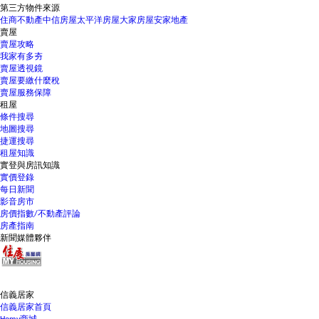
第三方物件來源
住商不動產
中信房屋
太平洋房屋
大家房屋
安家地產
賣屋
賣屋攻略
我家有多夯
賣屋透視鏡
賣屋要繳什麼稅
賣屋服務保障
租屋
條件搜尋
地圖搜尋
捷運搜尋
租屋知識
實登與房訊知識
實價登錄
每日新聞
影音房市
房價指數/不動產評論
房產指南
新聞媒體夥伴
信義居家
信義居家首頁