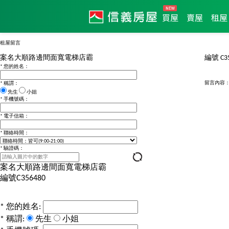
買屋
賣屋
租屋
租屋留言
案名
大順路邊間面寬電梯店霸
編號
C3
*
您的姓名：
留言內容
*
稱謂：
先生
小姐
*
手機號碼：
*
電子信箱：
*
聯絡時間：
*
驗證碼：
案名
大順路邊間面寬電梯店霸
編號
C356480
*
您的姓名:
*
稱謂:
先生
小姐