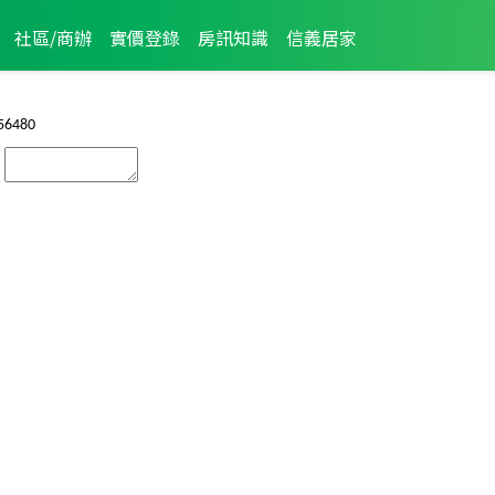
社區/商辦
實價登錄
房訊知識
信義居家
56480
：