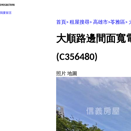
0905807898
我要留言
首頁>
租屋搜尋>
高雄市>
苓雅區>
大順路邊間面寬
(C356480)
照片
地圖