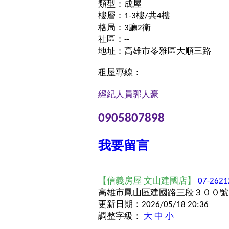
類型：成屋
樓層：1-3樓/共4樓
格局：3廳2衛
社區：--
地址：高雄市苓雅區大順三路
租屋專線：
經紀人員
郭人豪
0905807898
我要留言
【信義房屋 文山建國店】
07-2621
高雄市鳳山區建國路三段３００號
更新日期：2026/05/18 20:36
調整字級：
大
中
小