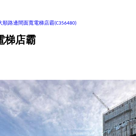
大順路邊間面寬電梯店霸
(C356480)
電梯店霸