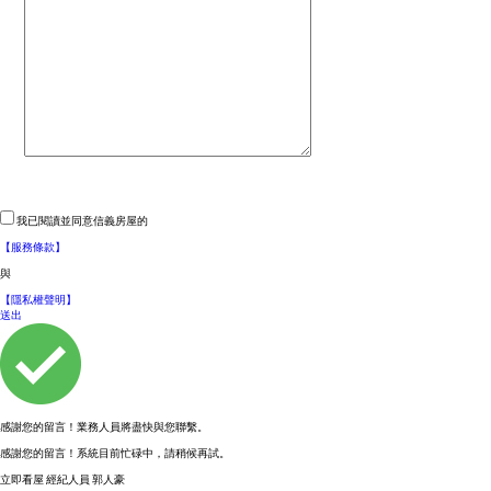
我已閱讀並同意信義房屋的
【服務條款】
與
【隱私權聲明】
送出
感謝您的留言！業務人員將盡快與您聯繫。
感謝您的留言！系統目前忙碌中，請稍候再試。
立即看屋
經紀人員
郭人豪