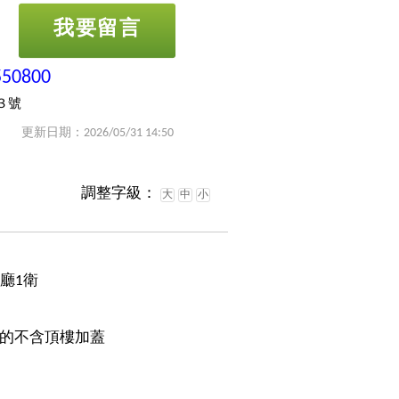
我要留言
550800
３號
更新日期：2026/05/31 14:50
調整字級：
大
中
小
2廳1衛
的不含頂樓加蓋