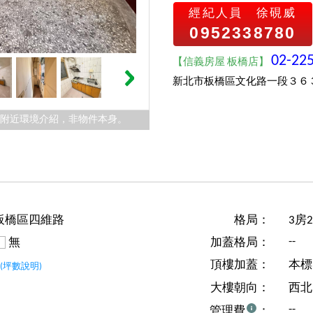
經紀人員
徐硯威
0952338780
02-22
【信義房屋 板橋店】
新北市板橋區文化路一段３６
件附近環境介紹，非物件本身。
板橋區四維路
格局：
3房
--
無
加蓋格局：
坪
頂樓加蓋：
本標
(坪數說明)
大樓朝向：
西北
--
管理費
：