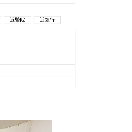
近醫院
近銀行