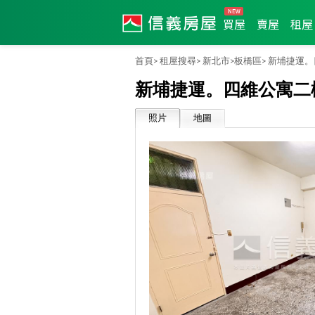
買屋
賣屋
租屋
首頁>
租屋搜尋>
新北市>
板橋區>
新埔捷運。
新埔捷運。四維公寓二
照片
地圖