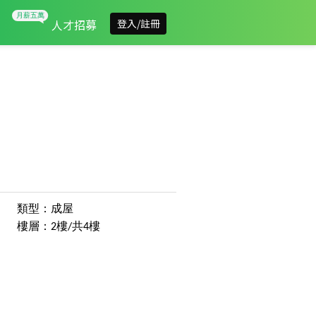
人才招募
登入/註冊
類型：成屋
樓層：2樓/共4樓