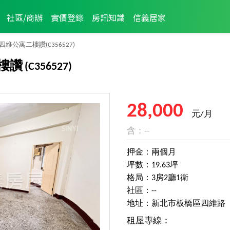
社區/商辦
實價登錄
房訊知識
信義居家
四維公寓二樓讚
(C356527)
樓讚
(C356527)
28,000
元/月
含：--
押金：兩個月
坪數：19.63坪
格局：3房2廳1衛
社區：--
地址：新北市板橋區四維路
租屋專線：