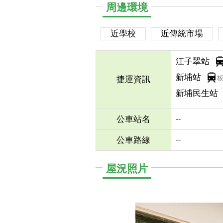
周邊環境
近學校
近傳統市場
江子翠站
新埔站
捷運資訊
新埔民生站
--
公車站名
--
公車路線
屋況照片