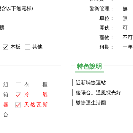
樓含以下無電梯)
警衛管理：
無
車位：
無
4樓
開伙：
可
寵物：
不可
木板
其他
租期：
一年
特色說明
近新埔捷運站
組
衣
櫃
後陽台。通風採光好
箱
冷
氣
雙捷運生活圈
器
天
然
瓦
斯
台