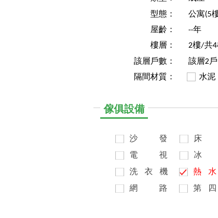
型態：
公寓(5
屋齡：
--年
樓層：
2樓/共
該層戶數：
該層2戶
隔間材質：
水泥
傢俱設備
沙
發
床
電
視
冰
洗
衣
機
熱
水
網
路
第
四