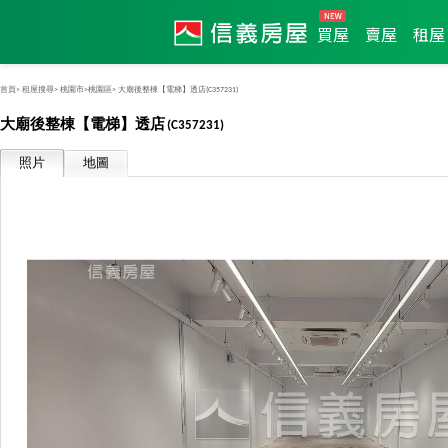
買屋
賣屋
租屋
首頁>
租屋搜尋>
桃園市>
桃園區>
大廟後整棟【電梯】透店
(C357231)
大廟後整棟【電梯】透店
(C357231)
照片
地圖