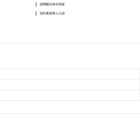
招牌醒目車水馬龍
預約看屋專人介紹