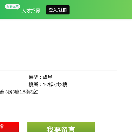
人才招募
登入/註冊
類型：成屋
樓層：1-2樓/共2樓
 3房3廳1.5衛3室)
榆
我要留言