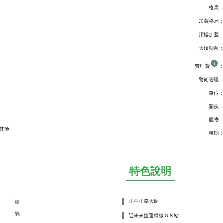
格局
加蓋格局
頂樓加蓋
大樓朝向
管理費
警衛管理
車位
開伙
寵物
其他
租期
特色說明
正中正路大廟
櫃
氣
近未來捷運綠線Ｇ８站