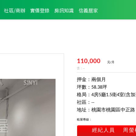
社區/商辦
實價登錄
房訊知識
信義居家
110,000
元/月
含：--
押金：兩個月
坪數：58.38坪
格局：4房5廳1.5衛4室(含加蓋
社區：--
地址：桃園市桃園區中正路
租屋專線：
經紀人員
周螢