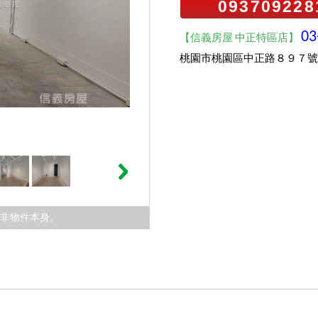
093709228
03
【信義房屋 中正特區店】
桃園市桃園區中正路８９７號
，非物件本身。