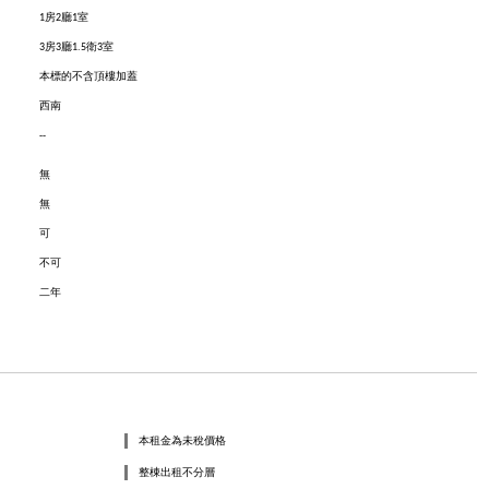
：
1房2廳1室
：
3房3廳1.5衛3室
：
本標的不含頂樓加蓋
：
西南
--
：
：
無
：
無
：
可
：
不可
：
二年
本租金為未稅價格
整棟出租不分層