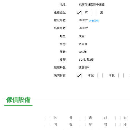
地址：
桃園市桃園區中正路
產權登記：
有
無
權狀坪數：
58.38坪
(坪數說明)
出租坪數：
58.38坪
類型：
成屋
型態：
透天厝
屋齡：
90.6年
樓層：
1-2樓/共2樓
該層戶數：
該層1戶
隔間材質：
水泥
木板
傢俱設備
沙
發
床
組
衣
電
視
冰
箱
冷