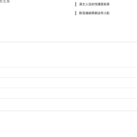
然
瓦
斯
屋主人況好找優質租客
歡迎連鎖商家診所入駐