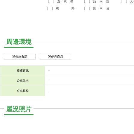
洗
衣
機
熱
水
器
天
網
路
第
四
台
周邊環境
近傳統市場
近便利商店
捷運資訊
--
公車站名
--
公車路線
--
屋況照片