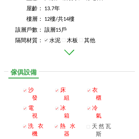
屋齡：
13.7年
樓層：
12樓/共14樓
該層戶數：
該層15戶
隔間材質：
水泥
木板
其他
傢俱設備
沙
床
衣
發
組
櫃
電
冰
冷
視
箱
氣
洗
衣
熱
水
天
然
瓦
機
器
斯