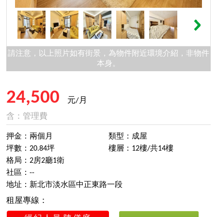
請注意，以上照片如有街景，為物件附近環境介紹，非物件
本身。
24,500
元/月
含：管理費
押金：兩個月
類型：成屋
坪數：20.84坪
樓層：12樓/共14樓
格局：2房2廳1衛
社區：--
地址：新北市淡水區中正東路一段
租屋專線：