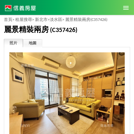
首頁>
租屋搜尋>
新北市>
淡水區>
麗景精裝兩房
(C357426)
麗景精裝兩房
(C357426)
照片
地圖