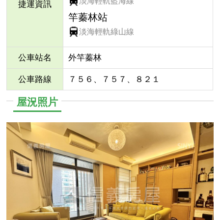
淡海輕軌藍海線
捷運資訊
竿蓁林站
淡海輕軌綠山線
公車站名
外竿蓁林
公車路線
７５６、７５７、８２１
屋況照片