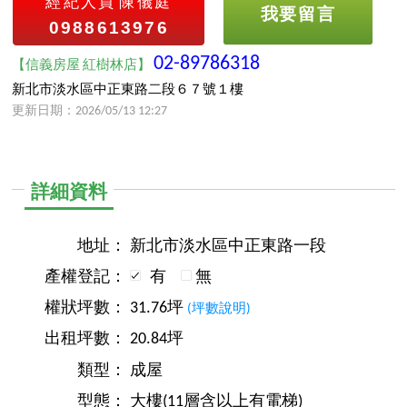
經紀人員
陳儀庭
我要留言
0988613976
02-89786318
【信義房屋 紅樹林店】
新北市淡水區中正東路二段６７號１樓
更新日期：2026/05/13 12:27
詳細資料
地址：
新北市淡水區中正東路一段
產權登記：
有
無
權狀坪數：
31.76坪
(坪數說明)
出租坪數：
20.84坪
類型：
成屋
型態：
大樓(11層含以上有電梯)