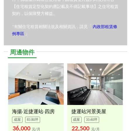
【住宅租賃定型化契約應記載及不得記載事項】之住宅租賃
契約，以保障雙方權益。
*有關住宅租賃相關法規及相關資訊，請見「
內政部租賃條
例專區
」
周邊物件
海揚‧近捷運站‧四房
捷運站河景美屋
成屋
83.80坪
成屋
33.60坪
36,000
22,500
元/月
元/月