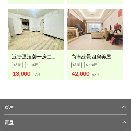
近捷運溫馨一房二廳首選
尚海綠景四房美屋
成屋
15.16坪
成屋
69.20坪
13,000
42,000
元/月
元/月
買屋
賣屋