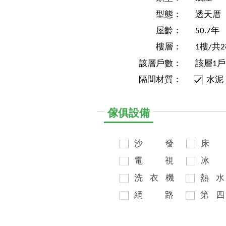
型態：
透天厝
屋齡：
50.7年
樓層：
1樓/共
該層戶數：
該層1戶
隔間材質：
水泥
傢俱設備
沙
發
床
電
視
冰
洗
衣
機
熱
水
網
路
第
四