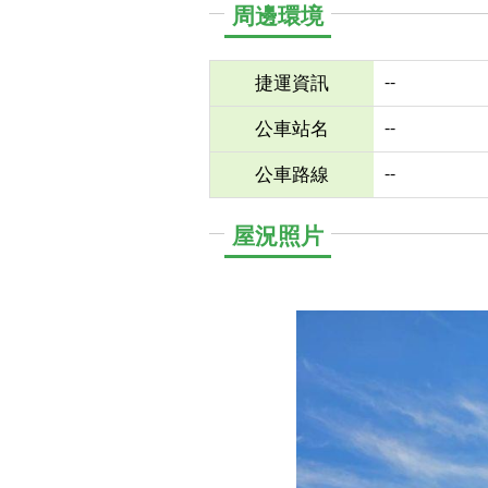
周邊環境
--
捷運資訊
--
公車站名
--
公車路線
屋況照片