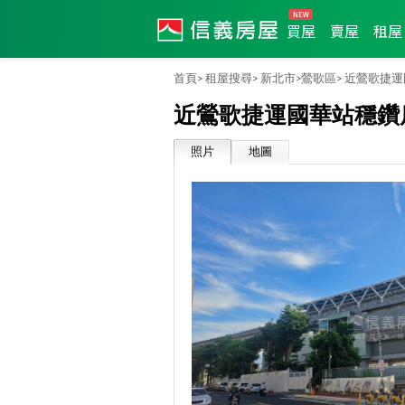
買屋
賣屋
租屋
首頁>
租屋搜尋>
新北市>
鶯歌區>
近鶯歌捷運
近鶯歌捷運國華站穩鑽
照片
地圖