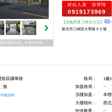
經紀人員
游博翔
0919173969
02
【信義房屋 三峽北大店】
新北市三峽區大學路９０號
件附近環境介紹，非物件本身。
鶯歌區國華路
格局：
1廳
--
無
加蓋格局：
坪
頂樓加蓋：
本標
(坪數說明)
大樓朝向：
西北
--
管理費
：