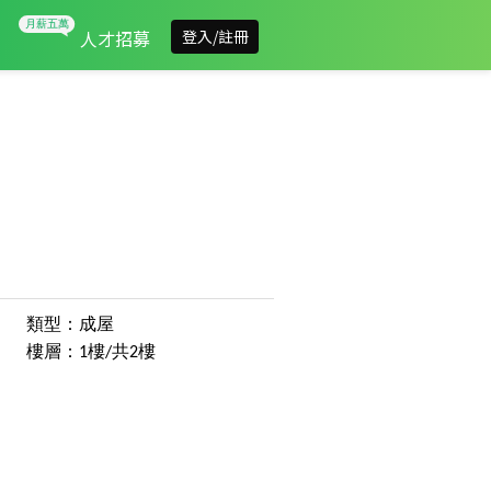
人才招募
登入/註冊
類型：成屋
樓層：1樓/共2樓