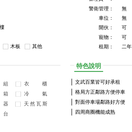
警衛管理：
無
車位：
無
2樓
開伙：
可
寵物：
可
木板
其他
租期：
二年
特色說明
文武百業皆可好承租
組
衣
櫃
格局方正鄰路方便停車
箱
冷
氣
對面停車場鄰路好方便
器
天
然
瓦
斯
四周商圈機能成熟
台