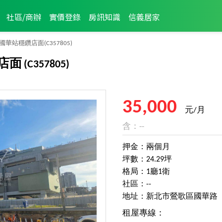
社區/商辦
實價登錄
房訊知識
信義居家
國華站穩鑽店面
(C357805)
店面
(C357805)
35,000
元/月
含：--
押金：兩個月
坪數：24.29坪
格局：1廳1衛
社區：--
地址：新北市鶯歌區國華路
租屋專線：