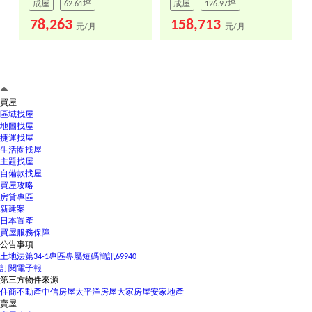
成屋
62.61坪
成屋
126.97坪
78,263
158,713
元/月
元/月
買屋
區域找屋
地圖找屋
捷運找屋
生活圈找屋
主題找屋
自備款找屋
買屋攻略
房貸專區
新建案
日本置產
買屋服務保障
公告事項
土地法第34-1專區
專屬短碼簡訊69940
訂閱電子報
第三方物件來源
住商不動產
中信房屋
太平洋房屋
大家房屋
安家地產
賣屋