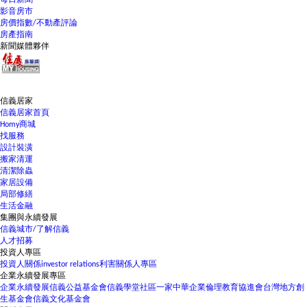
每日新聞
影音房市
房價指數/不動產評論
房產指南
新聞媒體夥伴
信義居家
信義居家首頁
Homy商城
找服務
設計裝潢
搬家清運
清潔除蟲
家居設備
局部修繕
生活金融
集團與永續發展
信義城市/了解信義
人才招募
投資人專區
投資人關係
investor relations
利害關係人專區
企業永續發展專區
企業永續發展
信義公益基金會
信義學堂
社區一家
中華企業倫理教育協進會
台灣地方創
生基金會
信義文化基金會