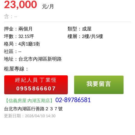
23,000
元/月
含：--
押金：兩個月
類型：成屋
坪數：32.15坪
樓層：2樓/共5樓
格局：4房1廳1衛
社區：--
地址：台北市內湖區新明路
租屋專線：
經紀人員
丁業恆
我要留言
0955866607
02-89786581
【信義房屋 內湖五期店】
台北市內湖區行善路２３７號
更新日期：2026/04/10 14:30