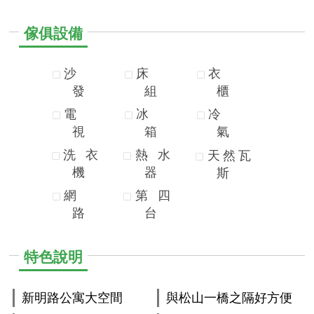
傢俱設備
沙
床
衣
發
組
櫃
電
冰
冷
視
箱
氣
洗
衣
熱
水
天
然
瓦
機
器
斯
網
第
四
路
台
特色說明
新明路公寓大空間
與松山一橋之隔好方便