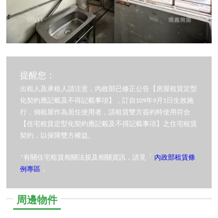
提醒您：
出租人及承租人請注意，內政部已修正公告【房屋租賃定型
化契約應記載及不得記載事項】，訂自109年9月1日生效施
行，倘租屋作為居住使用者，請租賃雙方簽約時使用符合
【住宅租賃定型化契約應記載及不得記載事項】之住宅租賃
契約，以保障雙方權益。
*有關住宅租賃相關法規及相關資訊，請見「
內政部租賃條
例專區
」
周邊物件