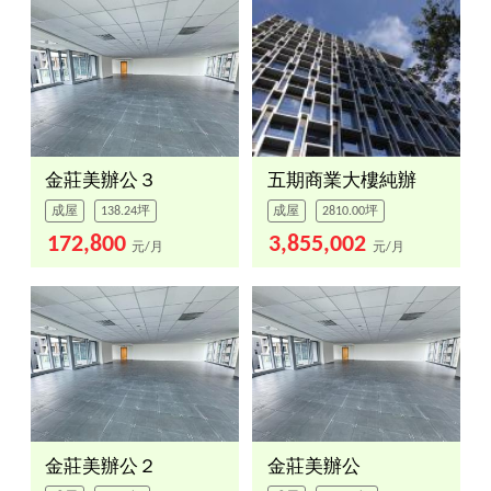
金莊美辦公３
五期商業大樓純辦
成屋
138.24坪
成屋
2810.00坪
172,800
3,855,002
元/月
元/月
金莊美辦公２
金莊美辦公