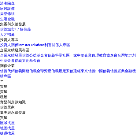
清潔除蟲
家居設備
局部修繕
生活金融
集團與永續發展
信義城市/了解信義
人才招募
投資人專區
投資人關係
investor relations
利害關係人專區
企業永續發展專區
企業永續發展
信義公益基金會
信義學堂
社區一家
中華企業倫理教育協進會
台灣地方創
生基金會
信義文化基金會
關係企業
信義代銷
信義開發
信義全球資產
信義鑑定
安信建經
東京信義
中國信義
信義置業
金融機
構專區
買屋
賣屋
租屋
實登與房訊知識
信義居家
集團與永續發展
買屋
區域找屋
地圖找屋
捷運找屋