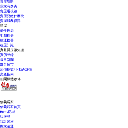
賣屋攻略
我家有多夯
賣屋透視鏡
賣屋要繳什麼稅
賣屋服務保障
租屋
條件搜尋
地圖搜尋
捷運搜尋
租屋知識
實登與房訊知識
實價登錄
每日新聞
影音房市
房價指數/不動產評論
房產指南
新聞媒體夥伴
信義居家
信義居家首頁
Homy商城
找服務
設計裝潢
搬家清運