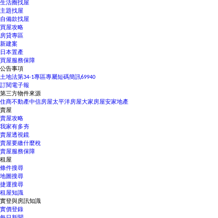
生活圈找屋
主題找屋
自備款找屋
買屋攻略
房貸專區
新建案
日本置產
買屋服務保障
公告事項
土地法第34-1專區
專屬短碼簡訊69940
訂閱電子報
第三方物件來源
住商不動產
中信房屋
太平洋房屋
大家房屋
安家地產
賣屋
賣屋攻略
我家有多夯
賣屋透視鏡
賣屋要繳什麼稅
賣屋服務保障
租屋
條件搜尋
地圖搜尋
捷運搜尋
租屋知識
實登與房訊知識
實價登錄