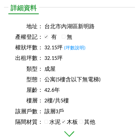
詳細資料
地址：
台北市內湖區新明路
產權登記：
有
無
權狀坪數：
32.15坪
(坪數說明)
出租坪數：
32.15坪
類型：
成屋
型態：
公寓(5樓含以下無電梯)
屋齡：
42.6年
樓層：
2樓/共5樓
該層戶數：
該層3戶
隔間材質：
水泥
木板
其他