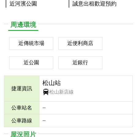
近河濱公園
誠意出租歡迎預約
周邊環境
近傳統市場
近便利商店
近公園
近銀行
松山站
捷運資訊
松山新店線
--
公車站名
--
公車路線
屋況照片