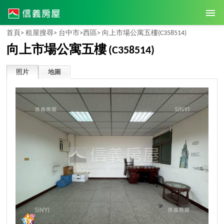
首頁>
租屋搜尋>
台中市>
西區>
向上市場公寓五樓
(C358514)
向上市場公寓五樓
(C358514)
照片
地圖