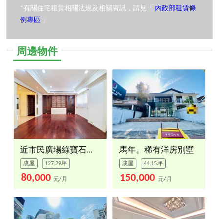
*有關住宅租賃相關法規及相關資訊，請見「
內政部租賃條
例專區
」
周邊物件
近市民廣場綠寶石一層一戶
馬年。稀有洋房別墅
成屋
127.29坪
成屋
44.15坪
80,000
150,000
元/月
元/月