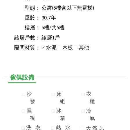
型態：
公寓(5樓含以下無電梯)
屋齡：
30.7年
樓層：
5樓/共5樓
該層戶數：
該層1戶
隔間材質：
水泥
木板
其他
傢俱設備
沙
床
衣
發
組
櫃
電
冰
冷
視
箱
氣
洗
衣
熱
水
天
然
瓦