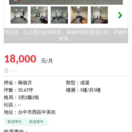
請注意，以上照片如有街景，為物件附近環境介紹，非物件
本身。
18,000
元/月
含：--
押金：兩個月
類型：成屋
坪數：35.67坪
樓層：5樓/共5樓
格局：3房2廳2衛
社區：--
地址：台中市西區中美街
歡迎學生
歡迎青年