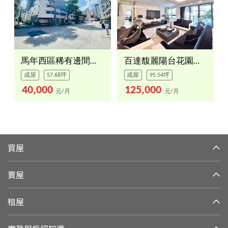
馬年西區稀有邊間。透天
百達馥麗陽台花園精裝豪邸
成屋
57.68坪
成屋
95.54坪
40,000
125,000
元/月
元/月
買屋
賣屋
租屋