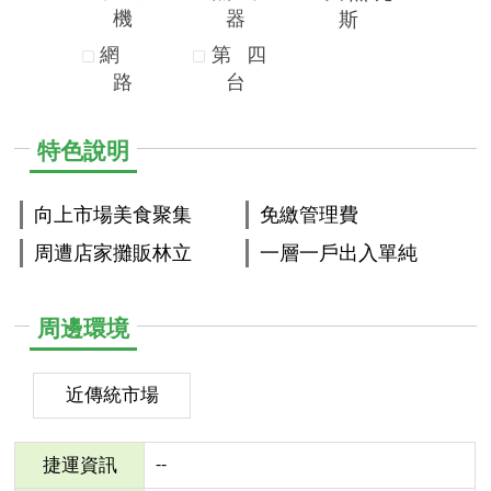
機
器
斯
網
第
四
路
台
特色說明
向上市場美食聚集
免繳管理費
周遭店家攤販林立
一層一戶出入單純
周邊環境
近傳統市場
--
捷運資訊