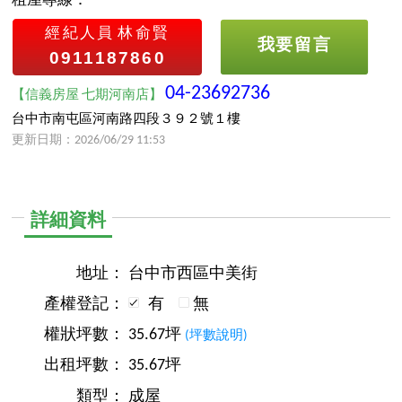
租屋專線：
經紀人員
林俞賢
我要留言
0911187860
04-23692736
【信義房屋 七期河南店】
台中市南屯區河南路四段３９２號１樓
更新日期：2026/06/29 11:53
詳細資料
地址：
台中市西區中美街
產權登記：
有
無
權狀坪數：
35.67坪
(坪數說明)
出租坪數：
35.67坪
類型：
成屋