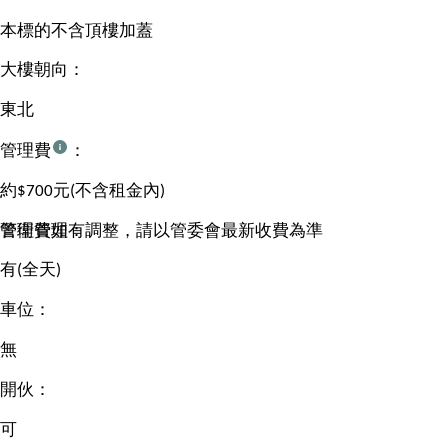
本標的不含頂樓加蓋
大樓朝向：
東北
管理費
：
約$700元(不含租金內)
管理費如有調整，請以管委會最新收費為準
警衛管理：
有(全天)
車位：
無
開伙：
可