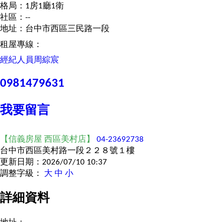
格局：1房1廳1衛
社區：--
地址：台中市西區三民路一段
租屋專線：
經紀人員
周綜宸
0981479631
我要留言
【信義房屋 西區美村店】
04-23692738
台中市西區美村路一段２２８號１樓
更新日期：2026/07/10 10:37
調整字級：
大
中
小
詳細資料