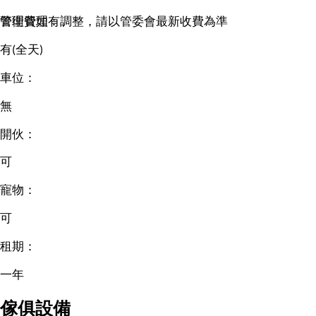
管理費如有調整，請以管委會最新收費為準
警衛管理：
有(全天)
車位：
無
開伙：
可
寵物：
可
租期：
一年
傢俱設備