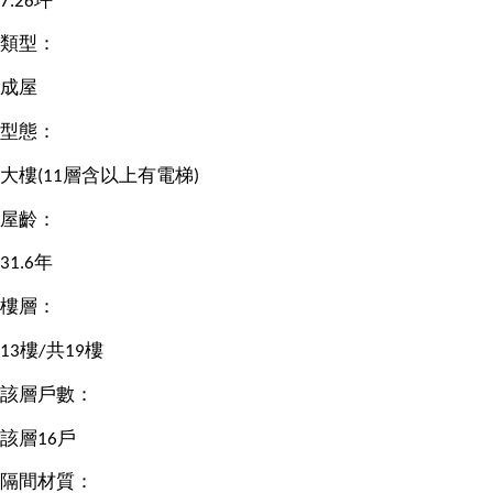
7.26坪
類型：
成屋
型態：
大樓(11層含以上有電梯)
屋齡：
31.6年
樓層：
13樓/共19樓
該層戶數：
該層16戶
隔間材質：