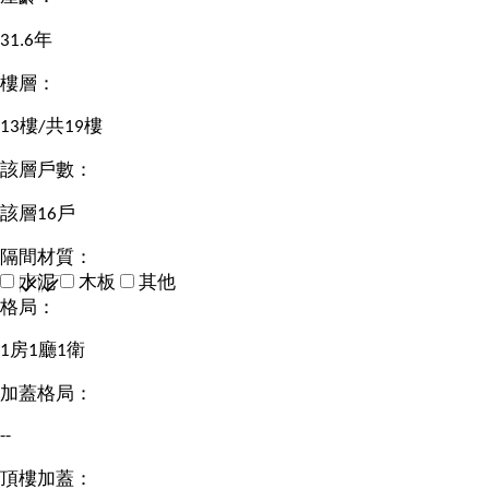
31.6年
樓層：
13樓/共19樓
該層戶數：
該層16戶
隔間材質：
水泥
木板
其他
格局：
1房1廳1衛
加蓋格局：
--
頂樓加蓋：