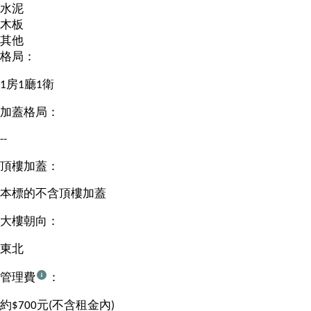
水泥
木板
其他
格局：
1房1廳1衛
加蓋格局：
--
頂樓加蓋：
本標的不含頂樓加蓋
大樓朝向：
東北
管理費
：
約$700元(不含租金內)