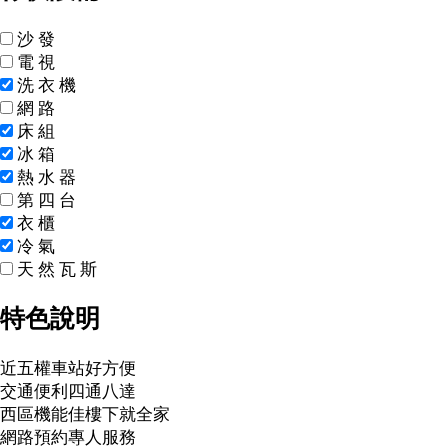
沙
發
電
視
洗
衣
機
網
路
床
組
冰
箱
熱
水
器
第
四
台
衣
櫃
冷
氣
天
然
瓦
斯
特色說明
近五權車站好方便
交通便利四通八達
西區機能佳樓下就全家
網路預約專人服務