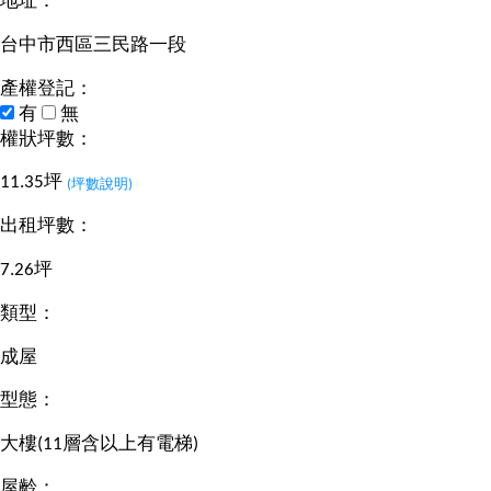
地址：
台中市西區三民路一段
產權登記：
有
無
權狀坪數：
11.35坪
(坪數說明)
出租坪數：
7.26坪
類型：
成屋
型態：
大樓(11層含以上有電梯)
屋齡：