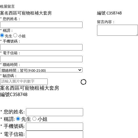
租屋留言
案名
西區可寵物租補大套房
編號
C358748
*
您的姓名：
留言內容：
*
稱謂：
先生
小姐
*
手機號碼：
*
電子信箱：
*
聯絡時間：
*
驗證碼：
案名
西區可寵物租補大套房
編號
C358748
*
您的姓名:
*
稱謂:
先生
小姐
*
手機號碼:
*
電子信箱: