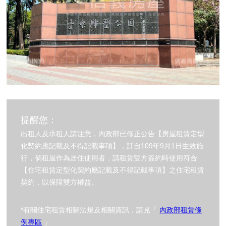
提醒您：
出租人及承租人請注意，內政部已修正公告【房屋租賃定型
化契約應記載及不得記載事項】，訂自109年9月1日生效施
行，倘租屋作為居住使用者，請租賃雙方簽約時使用符合
【住宅租賃定型化契約應記載及不得記載事項】之住宅租賃
契約，以保障雙方權益。
*有關住宅租賃相關法規及相關資訊，請見「
內政部租賃條
例專區
」