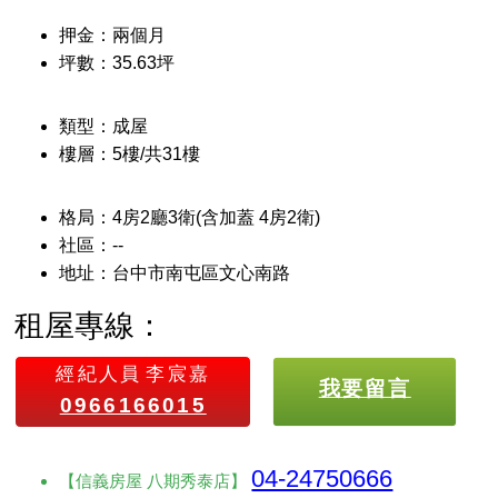
押金：兩個月
坪數：35.63坪
類型：成屋
樓層：5樓/共31樓
格局：4房2廳3衛(含加蓋 4房2衛)
社區：--
地址：台中市南屯區文心南路
租屋專線：
經紀人員
李宸嘉
我要留言
0966166015
04-24750666
【信義房屋 八期秀泰店】