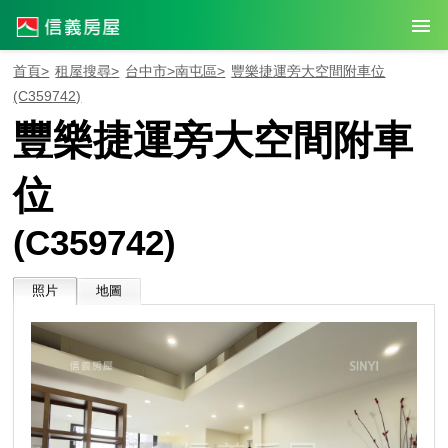
首頁>
租屋搜尋>
台中市>
南屯區>
豐樂捷運旁大空間附車位
(C359742)
豐樂捷運旁大空間附車
位
(C359742)
照片
地圖