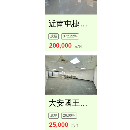
近南屯捷運站⁑大坪數商辦
成屋
372.22坪
200,000
元/月
大安國王大型辦公室
成屋
26.00坪
25,000
元/月