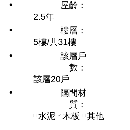
屋齡：
2.5年
樓層：
5樓/共31樓
該層戶
數：
該層20戶
隔間材
質：
水泥
木板
其他