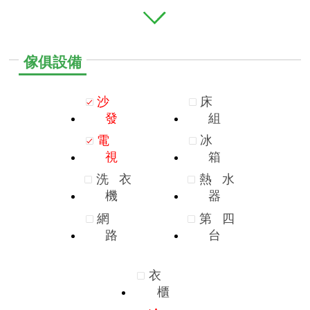
傢俱設備
沙
床
發
組
電
冰
視
箱
洗
衣
熱
水
機
器
網
第
四
路
台
衣
櫃