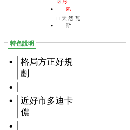
冷
氣
天
然
瓦
斯
特色說明
格局方正好規
劃
近好市多迪卡
儂