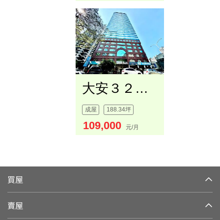
大安３２樓鋼骨大樓辦公室
成屋
188.34坪
109,000
元/月
買屋
賣屋