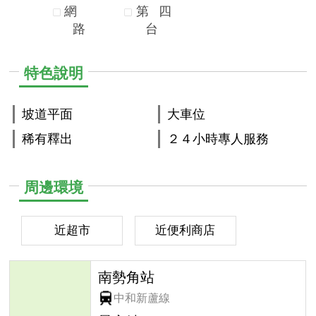
網
第
四
路
台
特色說明
坡道平面
大車位
稀有釋出
２４小時專人服務
周邊環境
近超市
近便利商店
南勢角站
中和新蘆線