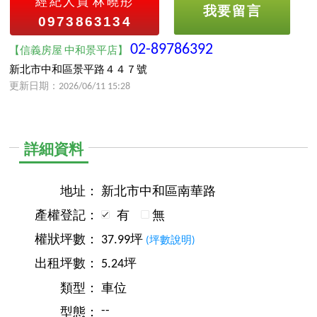
經紀人員
林曉彤
我要留言
0973863134
02-89786392
【信義房屋 中和景平店】
新北市中和區景平路４４７號
更新日期：2026/06/11 15:28
詳細資料
地址：
新北市中和區南華路
產權登記：
有
無
權狀坪數：
37.99坪
(坪數說明)
出租坪數：
5.24坪
類型：
車位
--
型態：