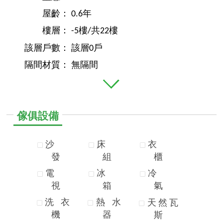
屋齡：
0.6年
樓層：
-5樓/共22樓
該層戶數：
該層0戶
隔間材質：
無隔間
傢俱設備
沙
床
衣
發
組
櫃
電
冰
冷
視
箱
氣
洗
衣
熱
水
天
然
瓦
機
器
斯