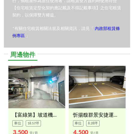
行，倘租屋作為居住使用者，請租賃雙方簽約時使用符合
【住宅租賃定型化契約應記載及不得記載事項】之住宅租賃
契約，以保障雙方權益。
*有關住宅租賃相關法規及相關資訊，請見「
內政部租賃條
例專區
」
周邊物件
【富綠第】坡道機械車位
忻揚馥群景安捷運車位
車位
18.57坪
車位
8.28坪
3,500
4,500
元/月
元/月