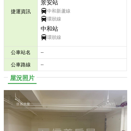
景安站
中和新蘆線
捷運資訊
環狀線
中和站
環狀線
--
公車站名
--
公車路線
屋況照片