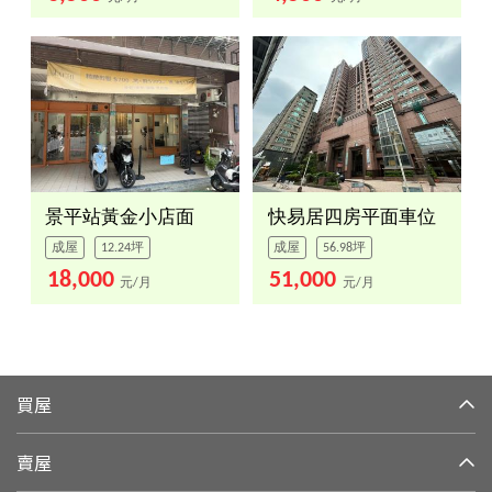
景平站黃金小店面
快易居四房平面車位
成屋
12.24坪
成屋
56.98坪
18,000
51,000
元/月
元/月
買屋
賣屋