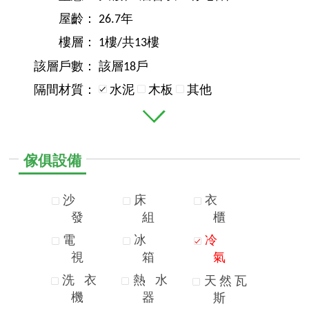
屋齡：
26.7年
樓層：
1樓/共13樓
該層戶數：
該層18戶
隔間材質：
水泥
木板
其他
傢俱設備
沙
床
衣
發
組
櫃
電
冰
冷
視
箱
氣
洗
衣
熱
水
天
然
瓦
機
器
斯