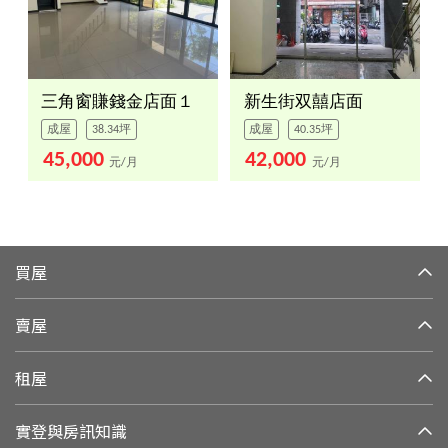
三角窗賺錢金店面１
新生街双囍店面
成屋
38.34坪
成屋
40.35坪
45,000
42,000
元/月
元/月
買屋
賣屋
租屋
實登與房訊知識