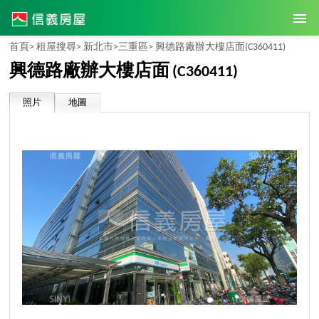
首頁>
租屋搜尋>
新北市>
三重區>
興德路廠辦大樓店面
(C360411)
興德路廠辦大樓店面
(C360411)
照片
地圖