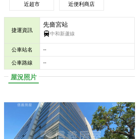
近超市
近便利商店
先嗇宮站
捷運資訊
中和新蘆線
--
公車站名
--
公車路線
屋況照片