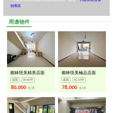
*有關住宅租賃相關法規及相關資訊，請見「
內政部租賃條
例專區
」
周邊物件
鄉林恆美精美店面
鄉林恆美極品店面
成屋
84.60坪
成屋
82.33坪
80,000
78,000
元/月
元/月