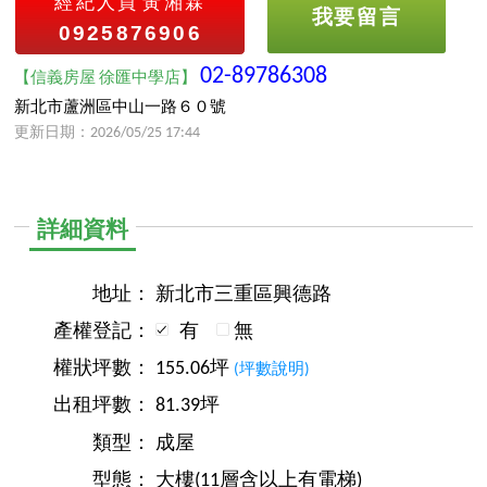
經紀人員
黃湘霖
我要留言
0925876906
02-89786308
【信義房屋 徐匯中學店】
新北市蘆洲區中山一路６０號
更新日期：2026/05/25 17:44
詳細資料
地址：
新北市三重區興德路
產權登記：
有
無
權狀坪數：
155.06坪
(坪數說明)
出租坪數：
81.39坪
類型：
成屋
型態：
大樓(11層含以上有電梯)