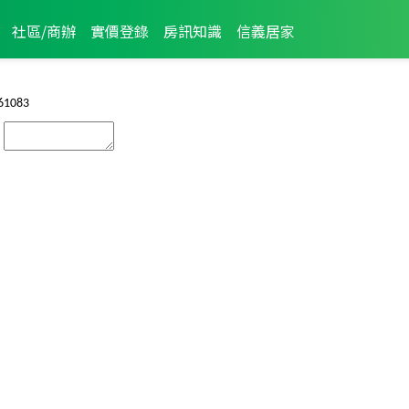
社區/商辦
實價登錄
房訊知識
信義居家
61083
：