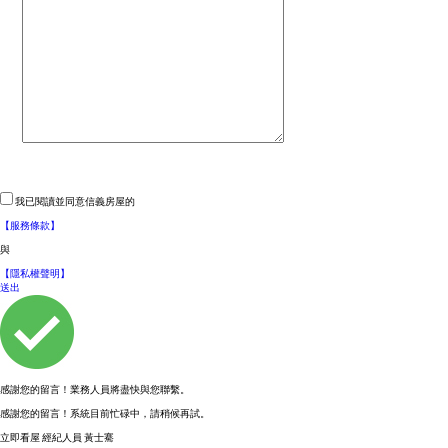
我已閱讀並同意信義房屋的
【服務條款】
與
【隱私權聲明】
送出
感謝您的留言！業務人員將盡快與您聯繫。
感謝您的留言！系統目前忙碌中，請稍候再試。
立即看屋
經紀人員
黃士騫