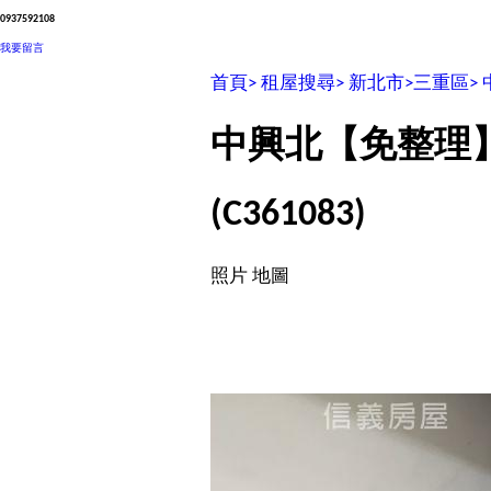
0937592108
我要留言
首頁>
租屋搜尋>
新北市>
三重區>
中興北【免整理
(C361083)
照片
地圖