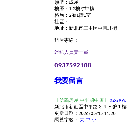
類型：成屋
樓層：1-3樓/共2樓
格局：2廳1衛1室
社區：--
地址：新北市三重區中興北街
租屋專線：
經紀人員
黃士騫
0937592108
我要留言
【信義房屋 中平國中店】
02-2996
新北市新莊區中平路３９８號１樓
更新日期：2026/05/15 11:20
調整字級：
大
中
小