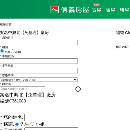
買屋
賣屋
租屋
租屋留言
案名
中興北【免整理】廠房
編號
C3
*
您的姓名：
留言內容
*
稱謂：
先生
小姐
*
手機號碼：
*
電子信箱：
*
聯絡時間：
*
驗證碼：
案名
中興北【免整理】廠房
編號
C361083
*
您的姓名:
*
稱謂:
先生
小姐